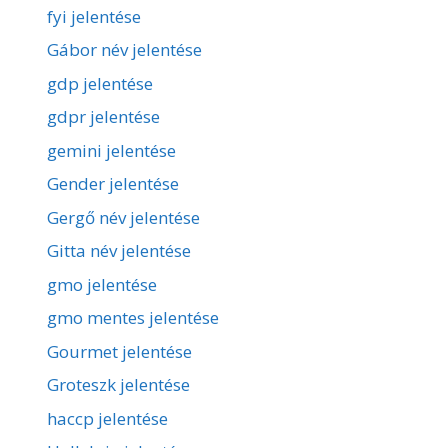
fyi jelentése
Gábor név jelentése
gdp jelentése
gdpr jelentése
gemini jelentése
Gender jelentése
Gergő név jelentése
Gitta név jelentése
gmo jelentése
gmo mentes jelentése
Gourmet jelentése
Groteszk jelentése
haccp jelentése