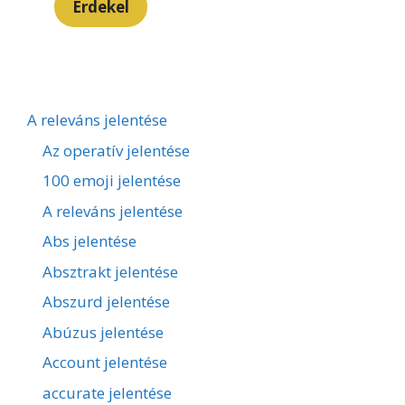
Érdekel
A releváns jelentése
Az operatív jelentése
100 emoji jelentése
A releváns jelentése
Abs jelentése
Absztrakt jelentése
Abszurd jelentése
Abúzus jelentése
Account jelentése
accurate jelentése