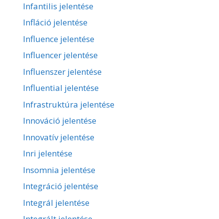
Infantilis jelentése
Infláció jelentése
Influence jelentése
Influencer jelentése
Influenszer jelentése
Influential jelentése
Infrastruktúra jelentése
Innováció jelentése
Innovatív jelentése
Inri jelentése
Insomnia jelentése
Integráció jelentése
Integrál jelentése
Integrált jelentése