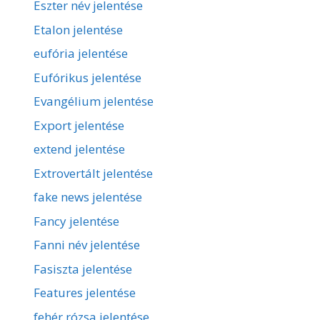
Eszter név jelentése
Etalon jelentése
eufória jelentése
Eufórikus jelentése
Evangélium jelentése
Export jelentése
extend jelentése
Extrovertált jelentése
fake news jelentése
Fancy jelentése
Fanni név jelentése
Fasiszta jelentése
Features jelentése
fehér rózsa jelentése