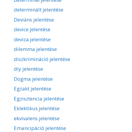
determinált jelentése
Deviáns jelentése
device jelentése
deviza jelentése
dilemma jelentése
diszkrimináció jelentése
diy jelentése
Dogma jelentése
Egzakt jelentése
Egzisztencia jelentése
Eklektikus jelentése
ekvivalens jelentése
Emancipáció jelentése