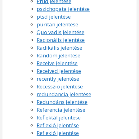
Prűd jelentése
pszichopata jelentése
ptsd jelentése
puritán jelentése
Quo vadis jelentése
Racionális jelentése
Radikális jelentése
Random jelentése
Receive jelentése
Received jelentése
recently jelentése
Recesszió jelentése
redundancia jelentése
Redundáns jelentése
Referencia jelentése
Reflektál jelentése
Reflexió jelentése
Reflexió jelentése