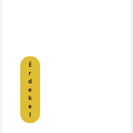
É
r
d
e
k
e
l