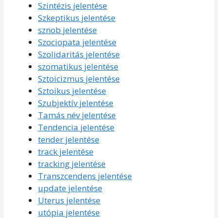
Szintézis jelentése
Szkeptikus jelentése
sznob jelentése
Szociopata jelentése
Szolidaritás jelentése
szomatikus jelentése
Sztoicizmus jelentése
Sztoikus jelentése
Szubjektív jelentése
Tamás név jelentése
Tendencia jelentése
tender jelentése
track jelentése
tracking jelentése
Transzcendens jelentése
update jelentése
Uterus jelentése
utópia jelentése