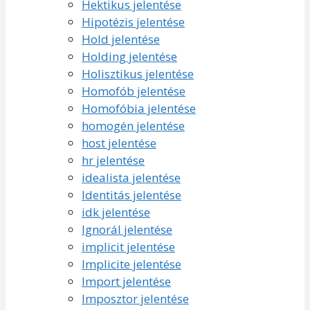
Hektikus jelentése
Hipotézis jelentése
Hold jelentése
Holding jelentése
Holisztikus jelentése
Homofób jelentése
Homofóbia jelentése
homogén jelentése
host jelentése
hr jelentése
idealista jelentése
Identitás jelentése
idk jelentése
Ignorál jelentése
implicit jelentése
Implicite jelentése
Import jelentése
Imposztor jelentése