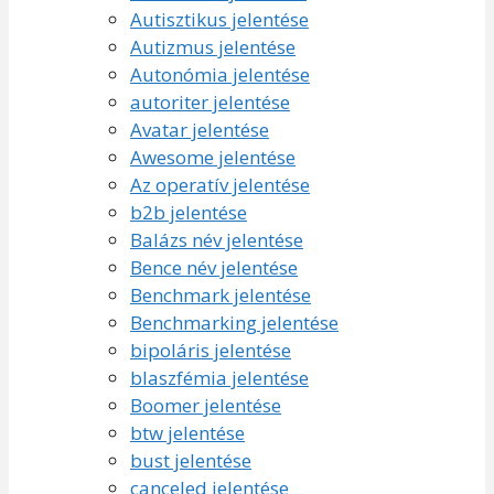
Autisztikus jelentése
Autizmus jelentése
Autonómia jelentése
autoriter jelentése
Avatar jelentése
Awesome jelentése
Az operatív jelentése
b2b jelentése
Balázs név jelentése
Bence név jelentése
Benchmark jelentése
Benchmarking jelentése
bipoláris jelentése
blaszfémia jelentése
Boomer jelentése
btw jelentése
bust jelentése
canceled jelentése