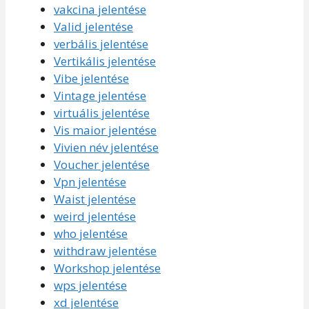
vakcina jelentése
Valid jelentése
verbális jelentése
Vertikális jelentése
Vibe jelentése
Vintage jelentése
virtuális jelentése
Vis maior jelentése
Vivien név jelentése
Voucher jelentése
Vpn jelentése
Waist jelentése
weird jelentése
who jelentése
withdraw jelentése
Workshop jelentése
wps jelentése
xd jelentése