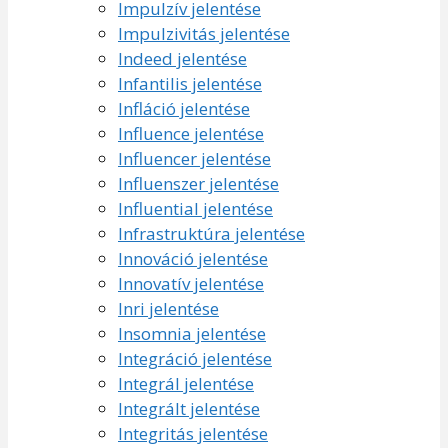
Impulzív jelentése
Impulzivitás jelentése
Indeed jelentése
Infantilis jelentése
Infláció jelentése
Influence jelentése
Influencer jelentése
Influenszer jelentése
Influential jelentése
Infrastruktúra jelentése
Innováció jelentése
Innovatív jelentése
Inri jelentése
Insomnia jelentése
Integráció jelentése
Integrál jelentése
Integrált jelentése
Integritás jelentése