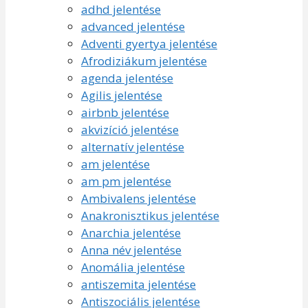
adhd jelentése
advanced jelentése
Adventi gyertya jelentése
Afrodiziákum jelentése
agenda jelentése
Agilis jelentése
airbnb jelentése
akvizíció jelentése
alternatív jelentése
am jelentése
am pm jelentése
Ambivalens jelentése
Anakronisztikus jelentése
Anarchia jelentése
Anna név jelentése
Anomália jelentése
antiszemita jelentése
Antiszociális jelentése