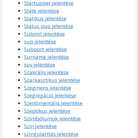
Startupper jelentése
State jelentése
Statikus jelentése
Status quo jelentése
Submit jelentése
sup jelentése
Support jelentése
Surname jelentése
suv jelentése
Szakrális jelentése
Szarkasztikus jelentése
Szegmens jelentése
Szegregáció jelentése
Szentimentális jelentése
Szeptikus jelentése
Szimbólumok jelentése
Szín jelentése
szingularitás jelentése