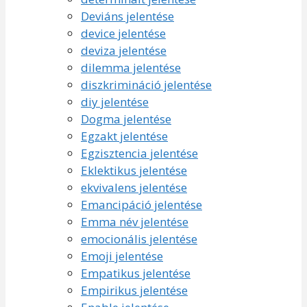
Deviáns jelentése
device jelentése
deviza jelentése
dilemma jelentése
diszkrimináció jelentése
diy jelentése
Dogma jelentése
Egzakt jelentése
Egzisztencia jelentése
Eklektikus jelentése
ekvivalens jelentése
Emancipáció jelentése
Emma név jelentése
emocionális jelentése
Emoji jelentése
Empatikus jelentése
Empirikus jelentése