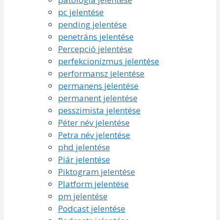
pc jelentése
pending jelentése
penetráns jelentése
Percepció jelentése
perfekcionizmus jelentése
performansz jelentése
permanens jelentése
permanent jelentése
pesszimista jelentése
Péter név jelentése
Petra név jelentése
phd jelentése
Piár jelentése
Piktogram jelentése
Platform jelentése
pm jelentése
Podcast jelentése