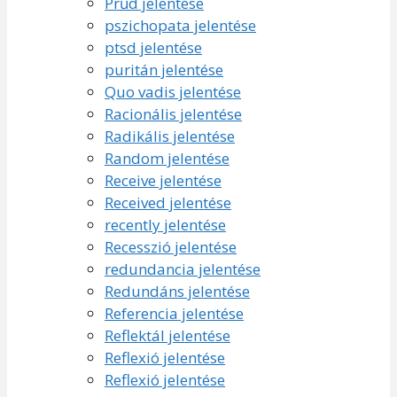
Prűd jelentése
pszichopata jelentése
ptsd jelentése
puritán jelentése
Quo vadis jelentése
Racionális jelentése
Radikális jelentése
Random jelentése
Receive jelentése
Received jelentése
recently jelentése
Recesszió jelentése
redundancia jelentése
Redundáns jelentése
Referencia jelentése
Reflektál jelentése
Reflexió jelentése
Reflexió jelentése