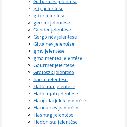
Gábor név jelentése
gdp jelentése
gdpr jelentése
gemini jelentése
Gender jelentése
Gergő név jelentése
Gitta név jelentése
gmo jelentése
gmo mentes jelentése
Gourmet jelentése
Groteszk jelentése
haccp jelentése
Halleluja jelentése
Hallelujah jelentése
Hangulatjelek jelentése
Hanna név jelentése
Hashtag jelentése
Hedonista jelentése