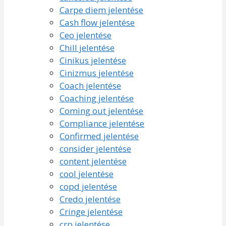
Carpe diem jelentése
Cash flow jelentése
Ceo jelentése
Chill jelentése
Cinikus jelentése
Cinizmus jelentése
Coach jelentése
Coaching jelentése
Coming out jelentése
Compliance jelentése
Confirmed jelentése
consider jelentése
content jelentése
cool jelentése
copd jelentése
Credo jelentése
Cringe jelentése
crp jelentése