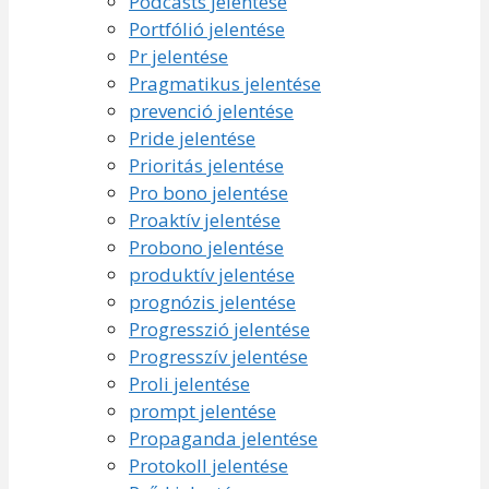
Podcasts jelentése
Portfólió jelentése
Pr jelentése
Pragmatikus jelentése
prevenció jelentése
Pride jelentése
Prioritás jelentése
Pro bono jelentése
Proaktív jelentése
Probono jelentése
produktív jelentése
prognózis jelentése
Progresszió jelentése
Progresszív jelentése
Proli jelentése
prompt jelentése
Propaganda jelentése
Protokoll jelentése