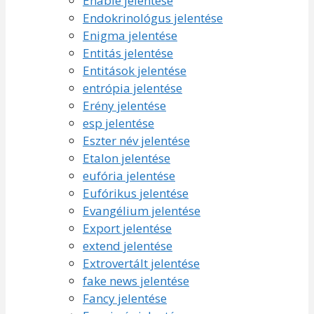
Enable jelentése
Endokrinológus jelentése
Enigma jelentése
Entitás jelentése
Entitások jelentése
entrópia jelentése
Erény jelentése
esp jelentése
Eszter név jelentése
Etalon jelentése
eufória jelentése
Eufórikus jelentése
Evangélium jelentése
Export jelentése
extend jelentése
Extrovertált jelentése
fake news jelentése
Fancy jelentése