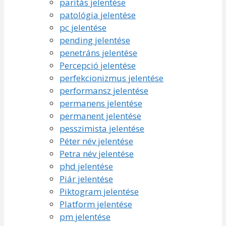
paritás jelentése
patológia jelentése
pc jelentése
pending jelentése
penetráns jelentése
Percepció jelentése
perfekcionizmus jelentése
performansz jelentése
permanens jelentése
permanent jelentése
pesszimista jelentése
Péter név jelentése
Petra név jelentése
phd jelentése
Piár jelentése
Piktogram jelentése
Platform jelentése
pm jelentése