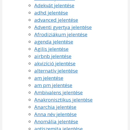
Adekvát jelentése
adhd jelentése
advanced jelentése
Adventi gyertya jelentése
Afrodiziákum jelentése
agenda jelentése
Agilis jelentése
airbnb jelentése
akvizíció jelentése
alternatív jelentése
am jelentése
am pm jelentése
Ambivalens jelentése
Anakronisztikus jelentése
Anarchia jelentése
Anna név jelentése
Anomália jelentése
antiszemita jelentése