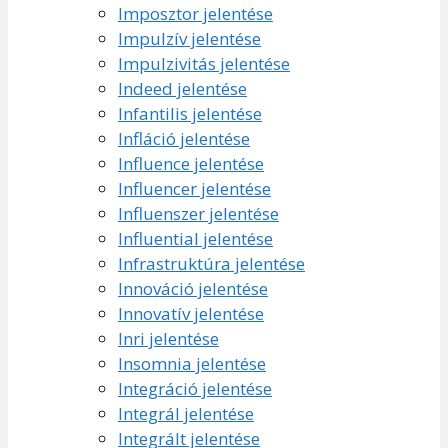
Imposztor jelentése
Impulzív jelentése
Impulzivitás jelentése
Indeed jelentése
Infantilis jelentése
Infláció jelentése
Influence jelentése
Influencer jelentése
Influenszer jelentése
Influential jelentése
Infrastruktúra jelentése
Innováció jelentése
Innovatív jelentése
Inri jelentése
Insomnia jelentése
Integráció jelentése
Integrál jelentése
Integrált jelentése