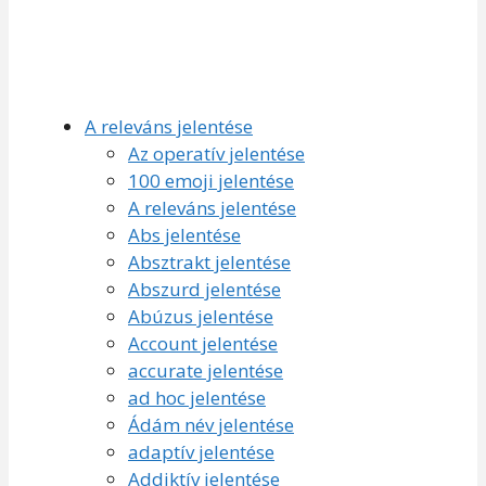
A releváns jelentése
Az operatív jelentése
100 emoji jelentése
A releváns jelentése
Abs jelentése
Absztrakt jelentése
Abszurd jelentése
Abúzus jelentése
Account jelentése
accurate jelentése
ad hoc jelentése
Ádám név jelentése
adaptív jelentése
Addiktív jelentése