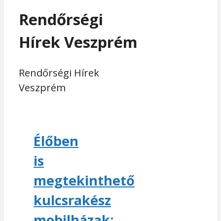
Rendőrségi
Hírek Veszprém
Rendőrségi Hírek
Veszprém
Élőben
is
megtekinthető
kulcsrakész
mobilházak: