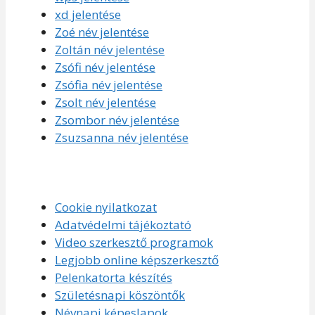
xd jelentése
Zoé név jelentése
Zoltán név jelentése
Zsófi név jelentése
Zsófia név jelentése
Zsolt név jelentése
Zsombor név jelentése
Zsuzsanna név jelentése
Cookie nyilatkozat
Adatvédelmi tájékoztató
Video szerkesztő programok
Legjobb online képszerkesztő
Pelenkatorta készítés
Születésnapi köszöntők
Névnapi képeslapok