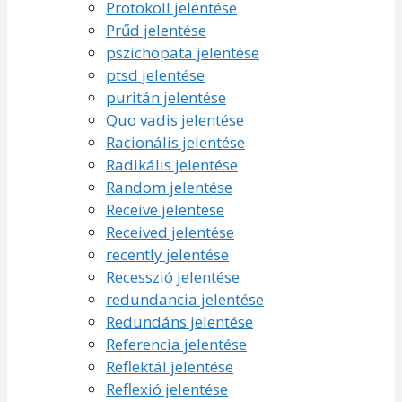
Protokoll jelentése
Prűd jelentése
pszichopata jelentése
ptsd jelentése
puritán jelentése
Quo vadis jelentése
Racionális jelentése
Radikális jelentése
Random jelentése
Receive jelentése
Received jelentése
recently jelentése
Recesszió jelentése
redundancia jelentése
Redundáns jelentése
Referencia jelentése
Reflektál jelentése
Reflexió jelentése