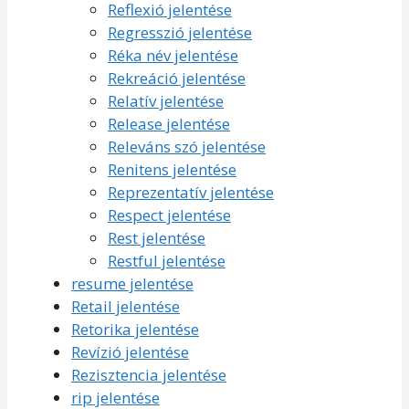
Reflexió jelentése
Regresszió jelentése
Réka név jelentése
Rekreáció jelentése
Relatív jelentése
Release jelentése
Releváns szó jelentése
Renitens jelentése
Reprezentatív jelentése
Respect jelentése
Rest jelentése
Restful jelentése
resume jelentése
Retail jelentése
Retorika jelentése
Revízió jelentése
Rezisztencia jelentése
rip jelentése