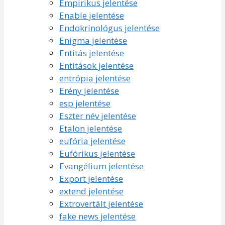
Empirikus jelentése
Enable jelentése
Endokrinológus jelentése
Enigma jelentése
Entitás jelentése
Entitások jelentése
entrópia jelentése
Erény jelentése
esp jelentése
Eszter név jelentése
Etalon jelentése
eufória jelentése
Eufórikus jelentése
Evangélium jelentése
Export jelentése
extend jelentése
Extrovertált jelentése
fake news jelentése