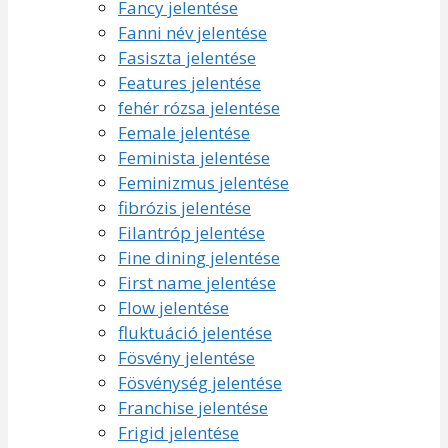
Fancy jelentése
Fanni név jelentése
Fasiszta jelentése
Features jelentése
fehér rózsa jelentése
Female jelentése
Feminista jelentése
Feminizmus jelentése
fibrózis jelentése
Filantróp jelentése
Fine dining jelentése
First name jelentése
Flow jelentése
fluktuáció jelentése
Fösvény jelentése
Fösvénység jelentése
Franchise jelentése
Frigid jelentése