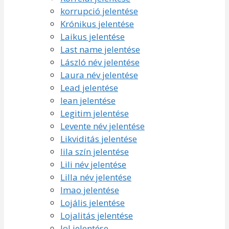
korrupció jelentése
Krónikus jelentése
Laikus jelentése
Last name jelentése
László név jelentése
Laura név jelentése
Lead jelentése
lean jelentése
Legitim jelentése
Levente név jelentése
Likviditás jelentése
lila szín jelentése
Lili név jelentése
Lilla név jelentése
lmao jelentése
Lojális jelentése
Lojalitás jelentése
lol jelentése