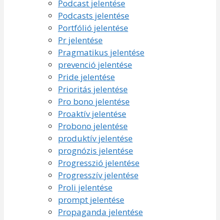
Podcast jelentése
Podcasts jelentése
Portfólió jelentése
Pr jelentése
Pragmatikus jelentése
prevenció jelentése
Pride jelentése
Prioritás jelentése
Pro bono jelentése
Proaktív jelentése
Probono jelentése
produktív jelentése
prognózis jelentése
Progresszió jelentése
Progresszív jelentése
Proli jelentése
prompt jelentése
Propaganda jelentése