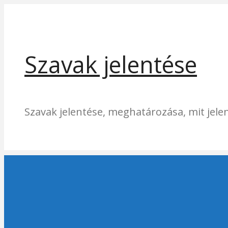
Kilépés
a
tartalomba
Szavak jelentése
Szavak jelentése, meghatározása, mit jelen