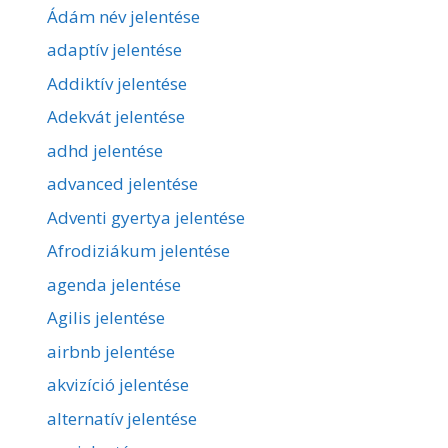
Ádám név jelentése
adaptív jelentése
Addiktív jelentése
Adekvát jelentése
adhd jelentése
advanced jelentése
Adventi gyertya jelentése
Afrodiziákum jelentése
agenda jelentése
Agilis jelentése
airbnb jelentése
akvizíció jelentése
alternatív jelentése