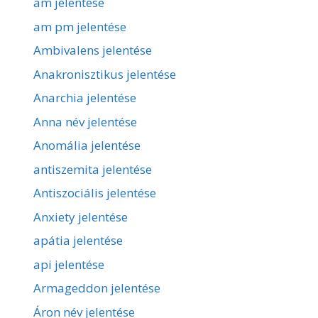
am jelentése
am pm jelentése
Ambivalens jelentése
Anakronisztikus jelentése
Anarchia jelentése
Anna név jelentése
Anomália jelentése
antiszemita jelentése
Antiszociális jelentése
Anxiety jelentése
apátia jelentése
api jelentése
Armageddon jelentése
Áron név jelentése