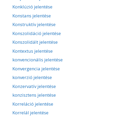
Konklúzió jelentése
Konstans jelentése
Konstruktív jelentése
Konszolidáció jelentése
Konszolidált jelentése
Kontextus jelentése
konvencionális jelentése
Konvergencia jelentése
konverzió jelentése
Konzervatív jelentése
konzisztens jelentése
Korreláció jelentése
Korrelál jelentése