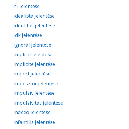
hr jelentése
idealista jelentése
Identitás jelentése
idk jelentése
Ignorál jelentése
implicit jelentése
Implicite jelentése
Import jelentése
Imposztor jelentése
Impulzív jelentése
Impulzivitás jelentése
Indeed jelentése
Infantilis jelentése