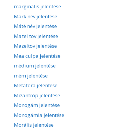
marginális jelentése
Márk név jelentése
Máté név jelentése
Mazel tov jelentése
Mazeltov jelentése
Mea culpa jelentése
médium jelentése
mém jelentése
Metafora jelentése
Mizantróp jelentése
Monogám jelentése
Monogámia jelentése
Morális jelentése