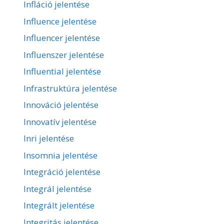
Infláció jelentése
Influence jelentése
Influencer jelentése
Influenszer jelentése
Influential jelentése
Infrastruktúra jelentése
Innováció jelentése
Innovatív jelentése
Inri jelentése
Insomnia jelentése
Integráció jelentése
Integrál jelentése
Integrált jelentése
Integritás jelentése