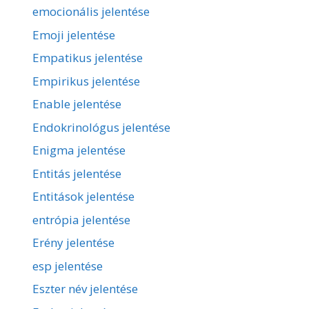
emocionális jelentése
Emoji jelentése
Empatikus jelentése
Empirikus jelentése
Enable jelentése
Endokrinológus jelentése
Enigma jelentése
Entitás jelentése
Entitások jelentése
entrópia jelentése
Erény jelentése
esp jelentése
Eszter név jelentése