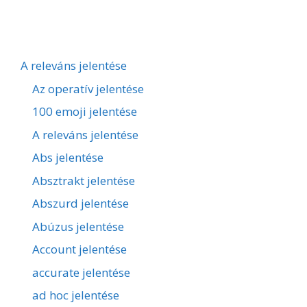
A releváns jelentése
Az operatív jelentése
100 emoji jelentése
A releváns jelentése
Abs jelentése
Absztrakt jelentése
Abszurd jelentése
Abúzus jelentése
Account jelentése
accurate jelentése
ad hoc jelentése