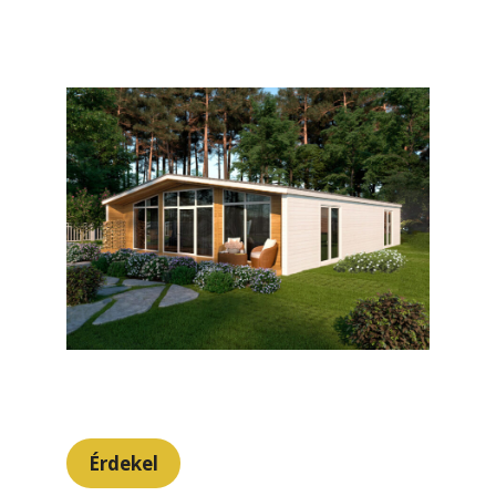
Érdekel