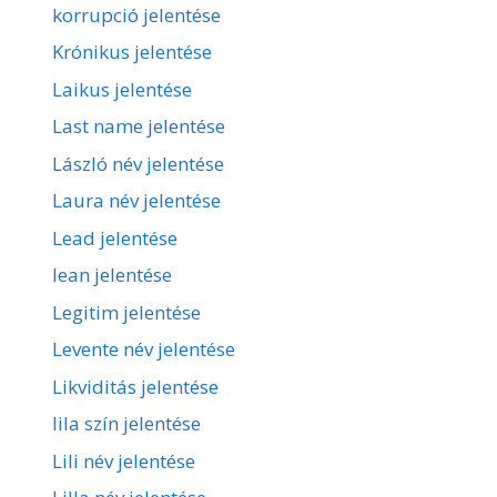
korrupció jelentése
Krónikus jelentése
Laikus jelentése
Last name jelentése
László név jelentése
Laura név jelentése
Lead jelentése
lean jelentése
Legitim jelentése
Levente név jelentése
Likviditás jelentése
lila szín jelentése
Lili név jelentése