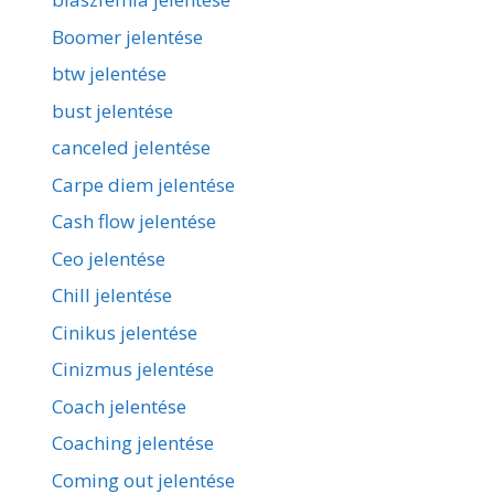
Boomer jelentése
btw jelentése
bust jelentése
canceled jelentése
Carpe diem jelentése
Cash flow jelentése
Ceo jelentése
Chill jelentése
Cinikus jelentése
Cinizmus jelentése
Coach jelentése
Coaching jelentése
Coming out jelentése