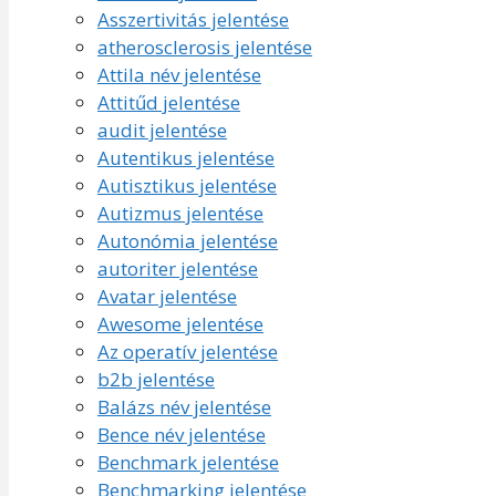
Asszertivitás jelentése
atherosclerosis jelentése
Attila név jelentése
Attitűd jelentése
audit jelentése
Autentikus jelentése
Autisztikus jelentése
Autizmus jelentése
Autonómia jelentése
autoriter jelentése
Avatar jelentése
Awesome jelentése
Az operatív jelentése
b2b jelentése
Balázs név jelentése
Bence név jelentése
Benchmark jelentése
Benchmarking jelentése