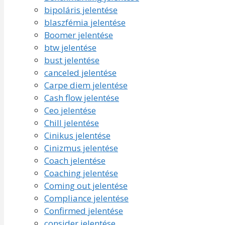
bipoláris jelentése
blaszfémia jelentése
Boomer jelentése
btw jelentése
bust jelentése
canceled jelentése
Carpe diem jelentése
Cash flow jelentése
Ceo jelentése
Chill jelentése
Cinikus jelentése
Cinizmus jelentése
Coach jelentése
Coaching jelentése
Coming out jelentése
Compliance jelentése
Confirmed jelentése
consider jelentése