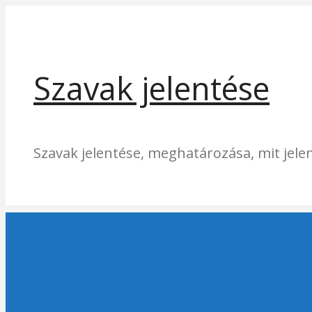
Kilépés
a
tartalomba
Szavak jelentése
Szavak jelentése, meghatározása, mit jelen