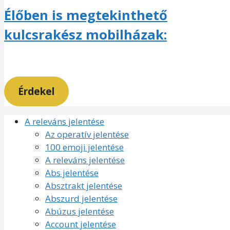
Élőben is megtekinthető
kulcsrakész mobilházak:
Érdekel
A releváns jelentése
Az operatív jelentése
100 emoji jelentése
A releváns jelentése
Abs jelentése
Absztrakt jelentése
Abszurd jelentése
Abúzus jelentése
Account jelentése