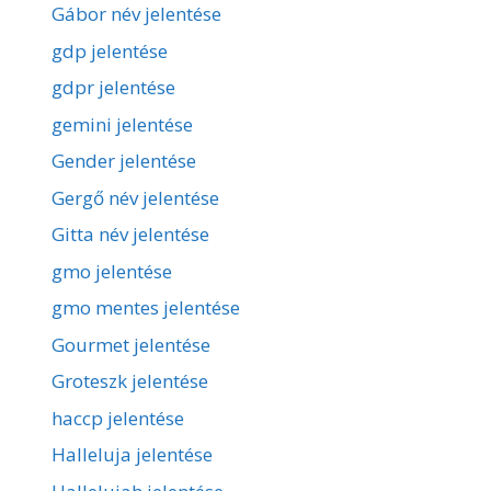
Gábor név jelentése
gdp jelentése
gdpr jelentése
gemini jelentése
Gender jelentése
Gergő név jelentése
Gitta név jelentése
gmo jelentése
gmo mentes jelentése
Gourmet jelentése
Groteszk jelentése
haccp jelentése
Halleluja jelentése