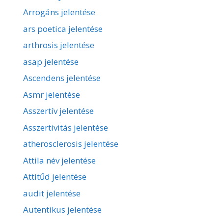
Arrogáns jelentése
ars poetica jelentése
arthrosis jelentése
asap jelentése
Ascendens jelentése
Asmr jelentése
Asszertív jelentése
Asszertivitás jelentése
atherosclerosis jelentése
Attila név jelentése
Attitűd jelentése
audit jelentése
Autentikus jelentése