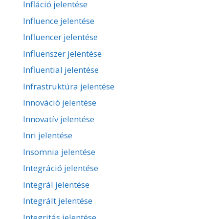
Infláció jelentése
Influence jelentése
Influencer jelentése
Influenszer jelentése
Influential jelentése
Infrastruktúra jelentése
Innováció jelentése
Innovatív jelentése
Inri jelentése
Insomnia jelentése
Integráció jelentése
Integrál jelentése
Integrált jelentése
Integritás jelentése