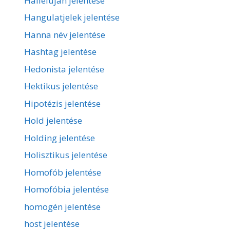
Hallelujah jelentése
Hangulatjelek jelentése
Hanna név jelentése
Hashtag jelentése
Hedonista jelentése
Hektikus jelentése
Hipotézis jelentése
Hold jelentése
Holding jelentése
Holisztikus jelentése
Homofób jelentése
Homofóbia jelentése
homogén jelentése
host jelentése