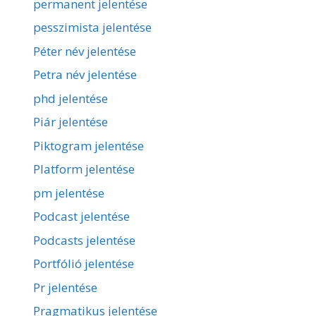
permanent jelentése
pesszimista jelentése
Péter név jelentése
Petra név jelentése
phd jelentése
Piár jelentése
Piktogram jelentése
Platform jelentése
pm jelentése
Podcast jelentése
Podcasts jelentése
Portfólió jelentése
Pr jelentése
Pragmatikus jelentése