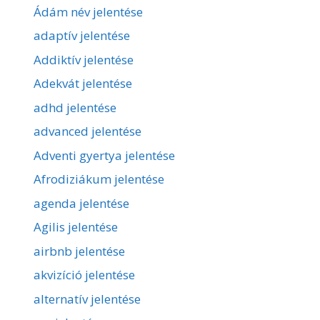
Ádám név jelentése
adaptív jelentése
Addiktív jelentése
Adekvát jelentése
adhd jelentése
advanced jelentése
Adventi gyertya jelentése
Afrodiziákum jelentése
agenda jelentése
Agilis jelentése
airbnb jelentése
akvizíció jelentése
alternatív jelentése