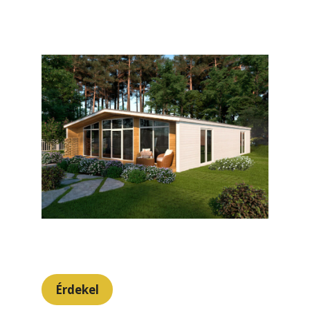
Érdekel