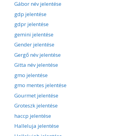
Gábor név jelentése
gdp jelentése
gdpr jelentése
gemini jelentése
Gender jelentése
Gergő név jelentése
Gitta név jelentése
gmo jelentése
gmo mentes jelentése
Gourmet jelentése
Groteszk jelentése
haccp jelentése
Halleluja jelentése