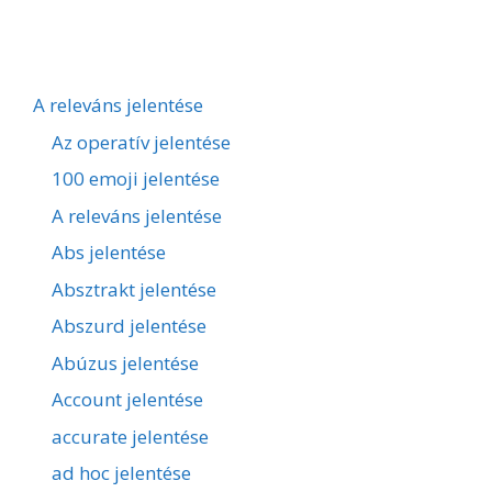
A releváns jelentése
Az operatív jelentése
100 emoji jelentése
A releváns jelentése
Abs jelentése
Absztrakt jelentése
Abszurd jelentése
Abúzus jelentése
Account jelentése
accurate jelentése
ad hoc jelentése