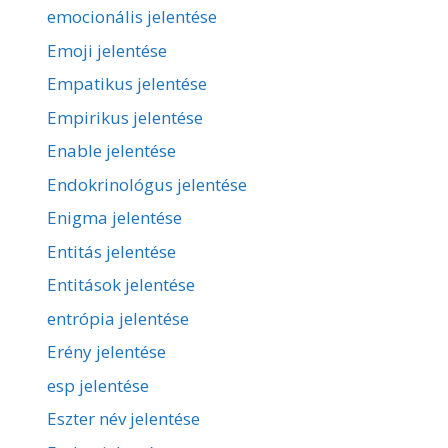
emocionális jelentése
Emoji jelentése
Empatikus jelentése
Empirikus jelentése
Enable jelentése
Endokrinológus jelentése
Enigma jelentése
Entitás jelentése
Entitások jelentése
entrópia jelentése
Erény jelentése
esp jelentése
Eszter név jelentése