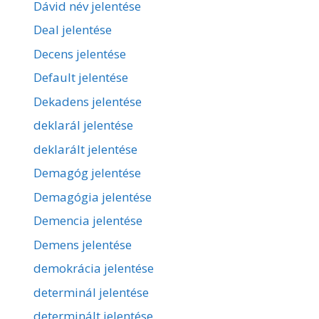
Dávid név jelentése
Deal jelentése
Decens jelentése
Default jelentése
Dekadens jelentése
deklarál jelentése
deklarált jelentése
Demagóg jelentése
Demagógia jelentése
Demencia jelentése
Demens jelentése
demokrácia jelentése
determinál jelentése
determinált jelentése