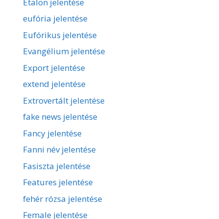
Etalon jelentése
eufória jelentése
Eufórikus jelentése
Evangélium jelentése
Export jelentése
extend jelentése
Extrovertált jelentése
fake news jelentése
Fancy jelentése
Fanni név jelentése
Fasiszta jelentése
Features jelentése
fehér rózsa jelentése
Female jelentése