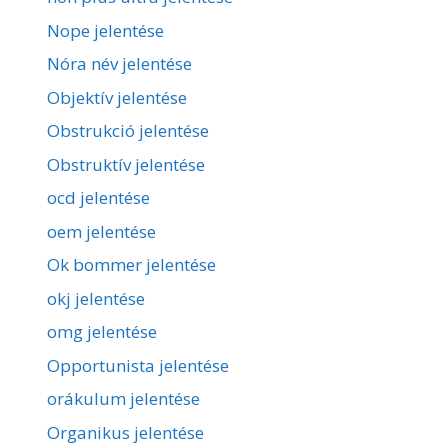
Nope jelentése
Nóra név jelentése
Objektív jelentése
Obstrukció jelentése
Obstruktív jelentése
ocd jelentése
oem jelentése
Ok bommer jelentése
okj jelentése
omg jelentése
Opportunista jelentése
orákulum jelentése
Organikus jelentése