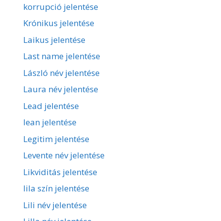
korrupció jelentése
Krónikus jelentése
Laikus jelentése
Last name jelentése
László név jelentése
Laura név jelentése
Lead jelentése
lean jelentése
Legitim jelentése
Levente név jelentése
Likviditás jelentése
lila szín jelentése
Lili név jelentése