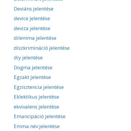
Deviáns jelentése
device jelentése
deviza jelentése
dilemma jelentése
diszkrimináció jelentése
diy jelentése
Dogma jelentése
Egzakt jelentése
Egzisztencia jelentése
Eklektikus jelentése
ekvivalens jelentése
Emancipáció jelentése
Emma név jelentése