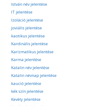
István név jelentése
IT jelentése
Izoláció jelentése
joviális jelentése
kaotikus jelentése
Kardinális jelentése
Karizmatikus jelentése
Karma jelentése
Katalin név jelentése
Katalin névnap jelentése
kaució jelentése
kék szín jelentése
Kevély jelentése