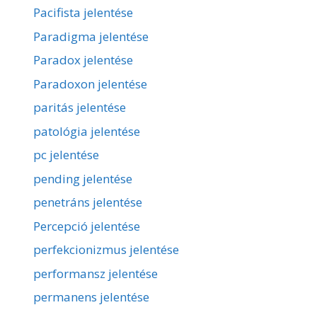
Pacifista jelentése
Paradigma jelentése
Paradox jelentése
Paradoxon jelentése
paritás jelentése
patológia jelentése
pc jelentése
pending jelentése
penetráns jelentése
Percepció jelentése
perfekcionizmus jelentése
performansz jelentése
permanens jelentése