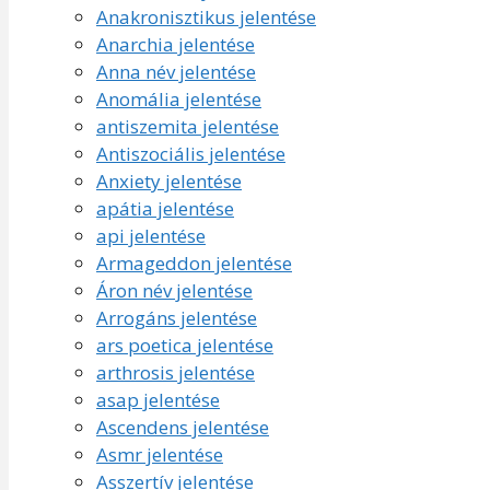
Anakronisztikus jelentése
Anarchia jelentése
Anna név jelentése
Anomália jelentése
antiszemita jelentése
Antiszociális jelentése
Anxiety jelentése
apátia jelentése
api jelentése
Armageddon jelentése
Áron név jelentése
Arrogáns jelentése
ars poetica jelentése
arthrosis jelentése
asap jelentése
Ascendens jelentése
Asmr jelentése
Asszertív jelentése