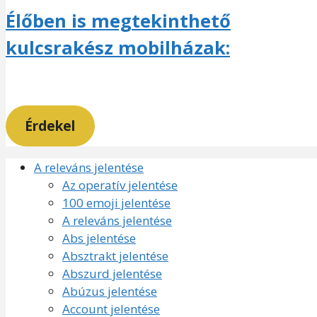
Élőben is megtekinthető
kulcsrakész mobilházak:
Érdekel
A releváns jelentése
Az operatív jelentése
100 emoji jelentése
A releváns jelentése
Abs jelentése
Absztrakt jelentése
Abszurd jelentése
Abúzus jelentése
Account jelentése