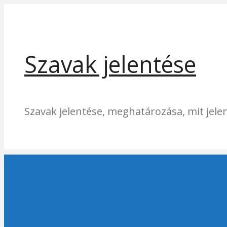
Kilépés
a
tartalomba
Szavak jelentése
Szavak jelentése, meghatározása, mit jelen