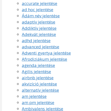
accurate jelentése
ad hoc jelentése
Ádám név jelentése
adaptív jelentése
Addiktív jelentése
Adekvát jelentése
adhd jelentése
advanced jelentése
Adventi gyertya jelentése
Afrodiziákum jelentése
agenda jelentése
Agilis jelentése
airbnb jelentése
akvizíció jelentése
alternatív jelentése
am jelentése
am pm jelentése
Ambivalens jelentése