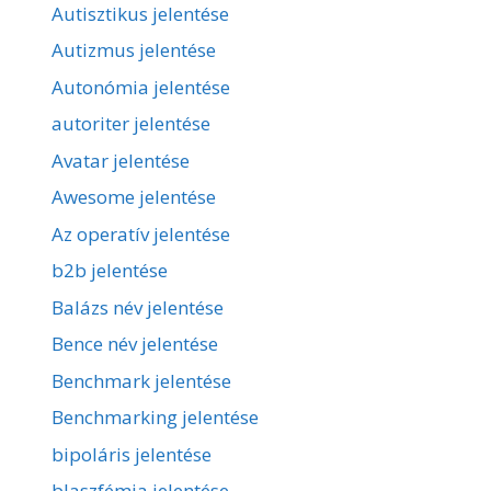
Autisztikus jelentése
Autizmus jelentése
Autonómia jelentése
autoriter jelentése
Avatar jelentése
Awesome jelentése
Az operatív jelentése
b2b jelentése
Balázs név jelentése
Bence név jelentése
Benchmark jelentése
Benchmarking jelentése
bipoláris jelentése
blaszfémia jelentése