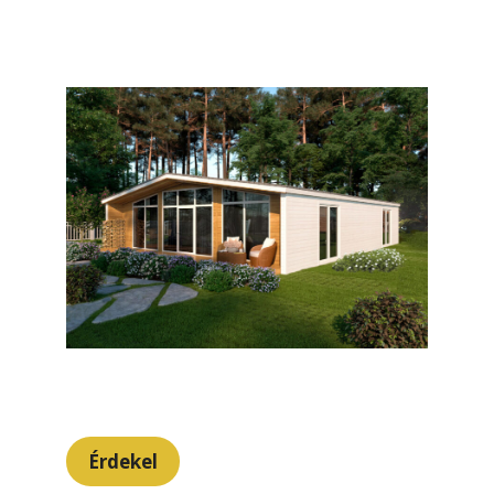
Érdekel