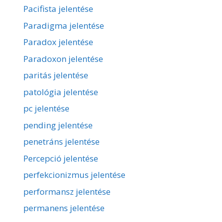
Pacifista jelentése
Paradigma jelentése
Paradox jelentése
Paradoxon jelentése
paritás jelentése
patológia jelentése
pc jelentése
pending jelentése
penetráns jelentése
Percepció jelentése
perfekcionizmus jelentése
performansz jelentése
permanens jelentése