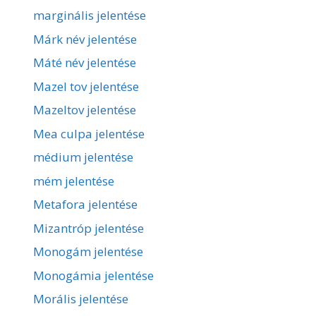
marginális jelentése
Márk név jelentése
Máté név jelentése
Mazel tov jelentése
Mazeltov jelentése
Mea culpa jelentése
médium jelentése
mém jelentése
Metafora jelentése
Mizantróp jelentése
Monogám jelentése
Monogámia jelentése
Morális jelentése