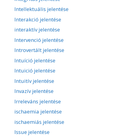
Intellektuális jelentése
Interakció jelentése
interaktív jelentése
Intervenció jelentése
Introvertált jelentése
Intuíció jelentése
Intuició jelentése
Intuitív jelentése
Invazív jelentése
Irreleváns jelentése
ischaemia jelentése
ischaemiás jelentése
Issue jelentése