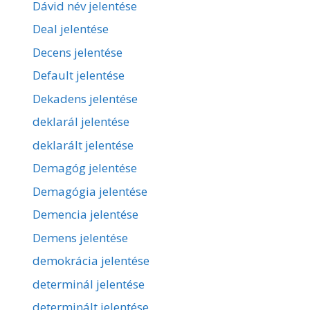
Dávid név jelentése
Deal jelentése
Decens jelentése
Default jelentése
Dekadens jelentése
deklarál jelentése
deklarált jelentése
Demagóg jelentése
Demagógia jelentése
Demencia jelentése
Demens jelentése
demokrácia jelentése
determinál jelentése
determinált jelentése