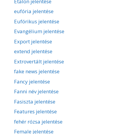
Etalon jelentése
eufória jelentése
Eufórikus jelentése
Evangélium jelentése
Export jelentése
extend jelentése
Extrovertált jelentése
fake news jelentése
Fancy jelentése
Fanni név jelentése
Fasiszta jelentése
Features jelentése
fehér rózsa jelentése
Female jelentése