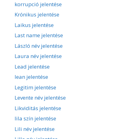
korrupció jelentése
Krónikus jelentése
Laikus jelentése
Last name jelentése
László név jelentése
Laura név jelentése
Lead jelentése
lean jelentése
Legitim jelentése
Levente név jelentése
Likviditás jelentése
lila szín jelentése
Lili név jelentése