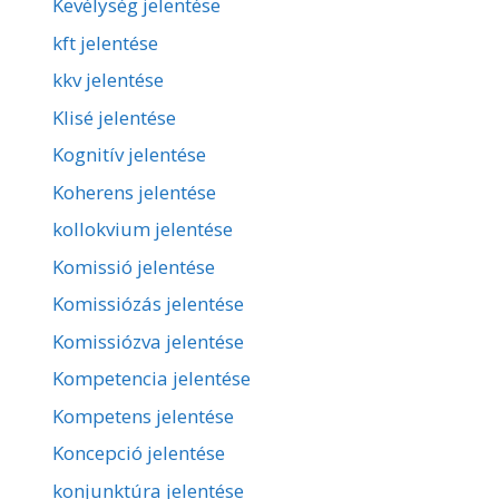
Kevélység jelentése
kft jelentése
kkv jelentése
Klisé jelentése
Kognitív jelentése
Koherens jelentése
kollokvium jelentése
Komissió jelentése
Komissiózás jelentése
Komissiózva jelentése
Kompetencia jelentése
Kompetens jelentése
Koncepció jelentése
konjunktúra jelentése