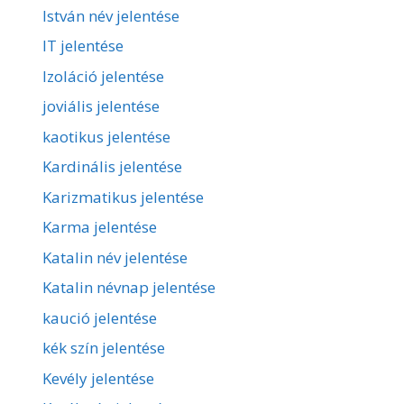
István név jelentése
IT jelentése
Izoláció jelentése
joviális jelentése
kaotikus jelentése
Kardinális jelentése
Karizmatikus jelentése
Karma jelentése
Katalin név jelentése
Katalin névnap jelentése
kaució jelentése
kék szín jelentése
Kevély jelentése