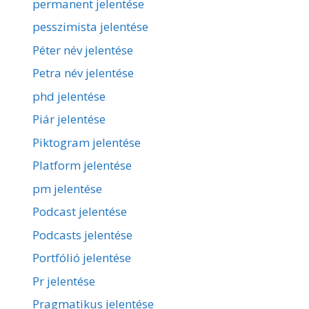
permanent jelentése
pesszimista jelentése
Péter név jelentése
Petra név jelentése
phd jelentése
Piár jelentése
Piktogram jelentése
Platform jelentése
pm jelentése
Podcast jelentése
Podcasts jelentése
Portfólió jelentése
Pr jelentése
Pragmatikus jelentése