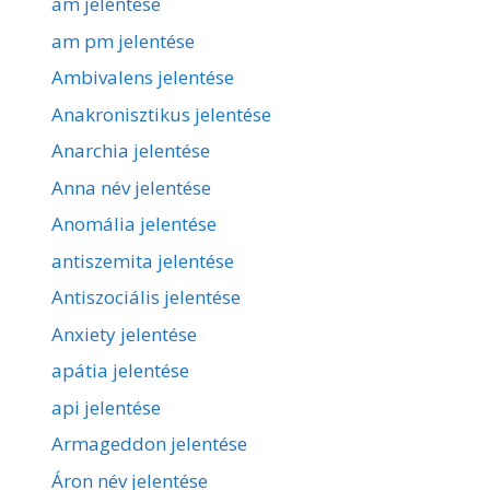
am jelentése
am pm jelentése
Ambivalens jelentése
Anakronisztikus jelentése
Anarchia jelentése
Anna név jelentése
Anomália jelentése
antiszemita jelentése
Antiszociális jelentése
Anxiety jelentése
apátia jelentése
api jelentése
Armageddon jelentése
Áron név jelentése