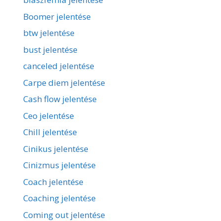
Boomer jelentése
btw jelentése
bust jelentése
canceled jelentése
Carpe diem jelentése
Cash flow jelentése
Ceo jelentése
Chill jelentése
Cinikus jelentése
Cinizmus jelentése
Coach jelentése
Coaching jelentése
Coming out jelentése