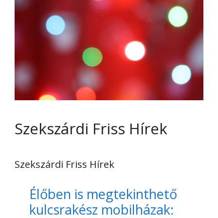
Szekszárdi Friss Hírek
Szekszárdi Friss Hírek
Élőben is megtekinthető
kulcsrakész mobilházak: