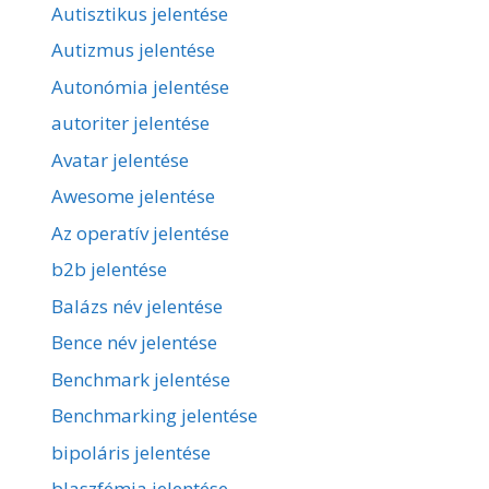
Autisztikus jelentése
Autizmus jelentése
Autonómia jelentése
autoriter jelentése
Avatar jelentése
Awesome jelentése
Az operatív jelentése
b2b jelentése
Balázs név jelentése
Bence név jelentése
Benchmark jelentése
Benchmarking jelentése
bipoláris jelentése
blaszfémia jelentése