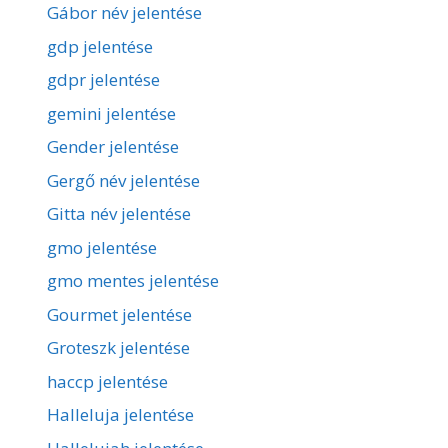
Gábor név jelentése
gdp jelentése
gdpr jelentése
gemini jelentése
Gender jelentése
Gergő név jelentése
Gitta név jelentése
gmo jelentése
gmo mentes jelentése
Gourmet jelentése
Groteszk jelentése
haccp jelentése
Halleluja jelentése