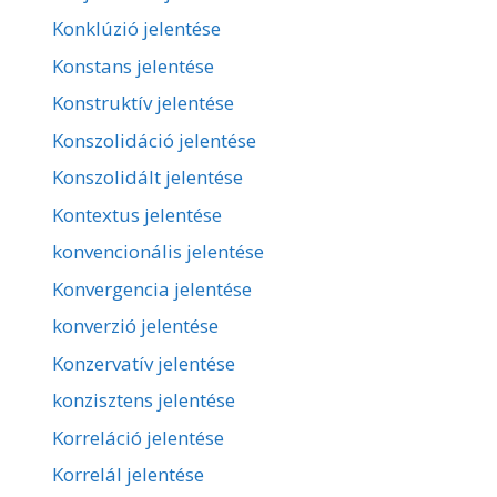
Konklúzió jelentése
Konstans jelentése
Konstruktív jelentése
Konszolidáció jelentése
Konszolidált jelentése
Kontextus jelentése
konvencionális jelentése
Konvergencia jelentése
konverzió jelentése
Konzervatív jelentése
konzisztens jelentése
Korreláció jelentése
Korrelál jelentése