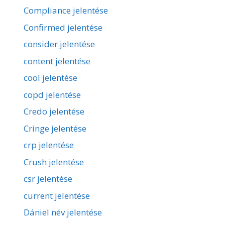
Compliance jelentése
Confirmed jelentése
consider jelentése
content jelentése
cool jelentése
copd jelentése
Credo jelentése
Cringe jelentése
crp jelentése
Crush jelentése
csr jelentése
current jelentése
Dániel név jelentése