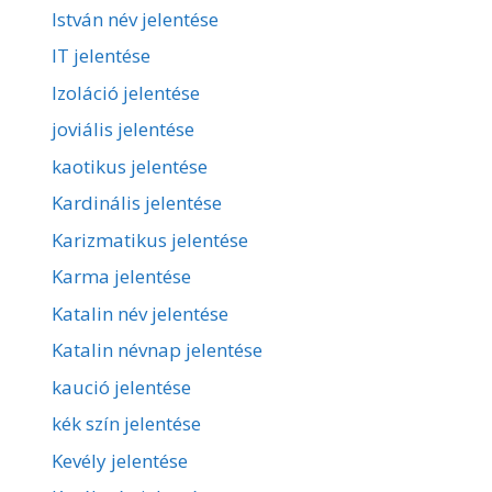
István név jelentése
IT jelentése
Izoláció jelentése
joviális jelentése
kaotikus jelentése
Kardinális jelentése
Karizmatikus jelentése
Karma jelentése
Katalin név jelentése
Katalin névnap jelentése
kaució jelentése
kék szín jelentése
Kevély jelentése