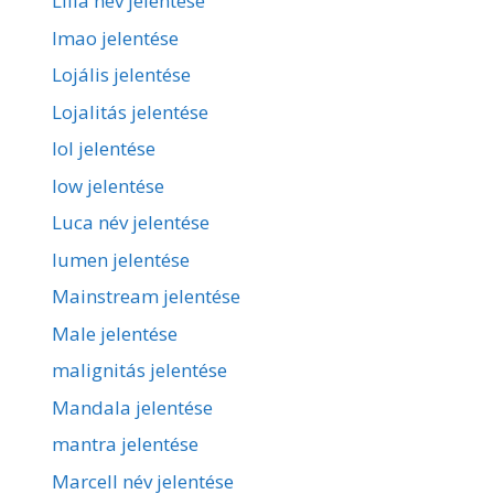
Lilla név jelentése
lmao jelentése
Lojális jelentése
Lojalitás jelentése
lol jelentése
low jelentése
Luca név jelentése
lumen jelentése
Mainstream jelentése
Male jelentése
malignitás jelentése
Mandala jelentése
mantra jelentése
Marcell név jelentése