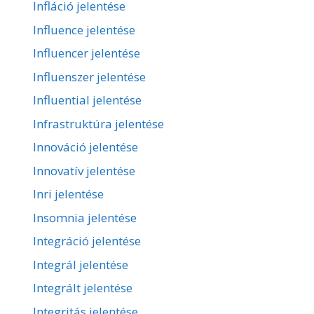
Infláció jelentése
Influence jelentése
Influencer jelentése
Influenszer jelentése
Influential jelentése
Infrastruktúra jelentése
Innováció jelentése
Innovatív jelentése
Inri jelentése
Insomnia jelentése
Integráció jelentése
Integrál jelentése
Integrált jelentése
Integritás jelentése