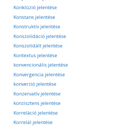
Konklúzió jelentése
Konstans jelentése
Konstruktív jelentése
Konszolidáció jelentése
Konszolidált jelentése
Kontextus jelentése
konvencionális jelentése
Konvergencia jelentése
konverzió jelentése
Konzervatív jelentése
konzisztens jelentése
Korreláció jelentése
Korrelál jelentése