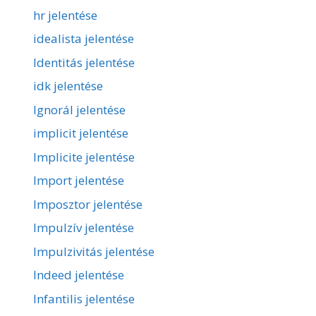
hr jelentése
idealista jelentése
Identitás jelentése
idk jelentése
Ignorál jelentése
implicit jelentése
Implicite jelentése
Import jelentése
Imposztor jelentése
Impulzív jelentése
Impulzivitás jelentése
Indeed jelentése
Infantilis jelentése