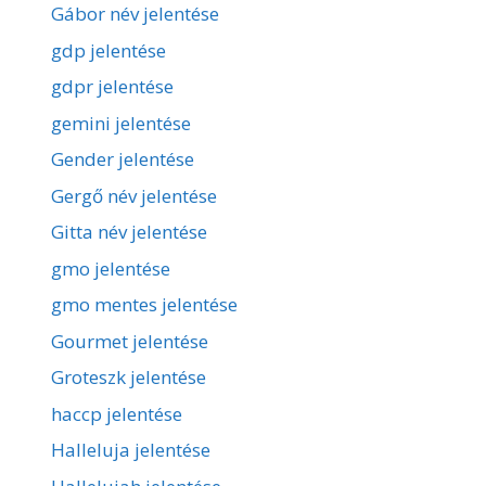
Gábor név jelentése
gdp jelentése
gdpr jelentése
gemini jelentése
Gender jelentése
Gergő név jelentése
Gitta név jelentése
gmo jelentése
gmo mentes jelentése
Gourmet jelentése
Groteszk jelentése
haccp jelentése
Halleluja jelentése