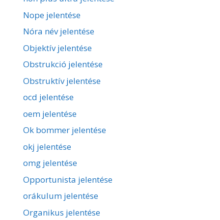
Nope jelentése
Nóra név jelentése
Objektív jelentése
Obstrukció jelentése
Obstruktív jelentése
ocd jelentése
oem jelentése
Ok bommer jelentése
okj jelentése
omg jelentése
Opportunista jelentése
orákulum jelentése
Organikus jelentése