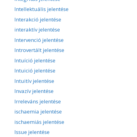
Intellektuális jelentése
Interakció jelentése
interaktív jelentése
Intervenció jelentése
Introvertált jelentése
Intuíció jelentése
Intuició jelentése
Intuitív jelentése
Invazív jelentése
Irreleváns jelentése
ischaemia jelentése
ischaemiás jelentése
Issue jelentése