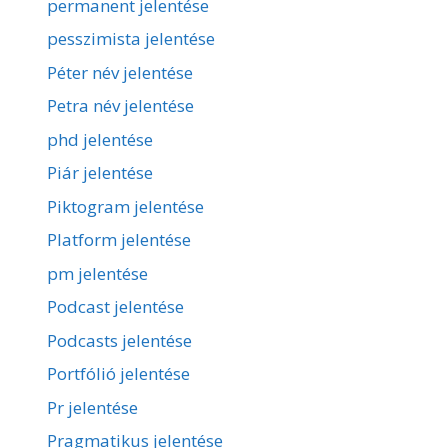
permanent jelentése
pesszimista jelentése
Péter név jelentése
Petra név jelentése
phd jelentése
Piár jelentése
Piktogram jelentése
Platform jelentése
pm jelentése
Podcast jelentése
Podcasts jelentése
Portfólió jelentése
Pr jelentése
Pragmatikus jelentése