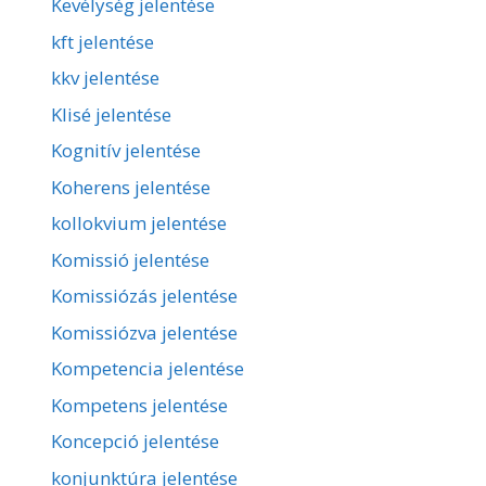
Kevélység jelentése
kft jelentése
kkv jelentése
Klisé jelentése
Kognitív jelentése
Koherens jelentése
kollokvium jelentése
Komissió jelentése
Komissiózás jelentése
Komissiózva jelentése
Kompetencia jelentése
Kompetens jelentése
Koncepció jelentése
konjunktúra jelentése