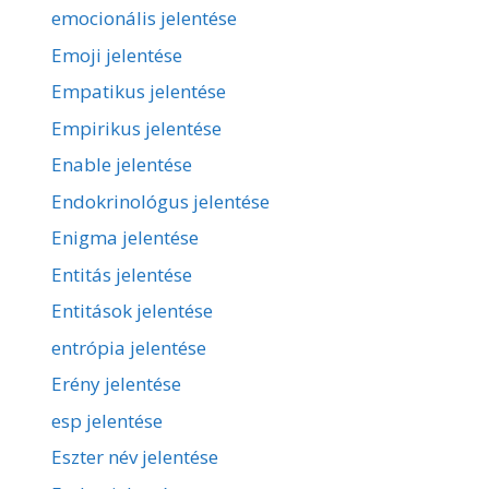
emocionális jelentése
Emoji jelentése
Empatikus jelentése
Empirikus jelentése
Enable jelentése
Endokrinológus jelentése
Enigma jelentése
Entitás jelentése
Entitások jelentése
entrópia jelentése
Erény jelentése
esp jelentése
Eszter név jelentése