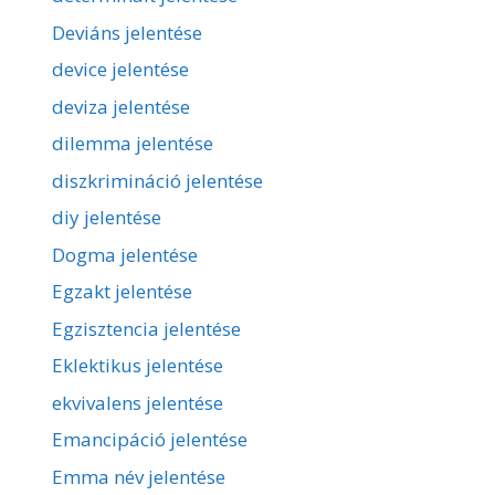
Deviáns jelentése
device jelentése
deviza jelentése
dilemma jelentése
diszkrimináció jelentése
diy jelentése
Dogma jelentése
Egzakt jelentése
Egzisztencia jelentése
Eklektikus jelentése
ekvivalens jelentése
Emancipáció jelentése
Emma név jelentése