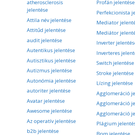
atherosclerosis
Profán jelentése
jelentése
Perfekcionista j
Attila név jelentése
Mediator jelent
Attitűd jelentése
Mediátor jelent
audit jelentése
Inverter jelentés
Autentikus jelentése
Inverteres jelen
Autisztikus jelentése
Switch jelentése
Autizmus jelentése
Stroke jelentése
Autonómia jelentése
Lízing jelentése
autoriter jelentése
Agglomeráció je
Avatar jelentése
Agglomeráció je
Awesome jelentése
Agglomeráció je
Az operatív jelentése
Plágium jelenté
b2b jelentése
Bpm jelentése