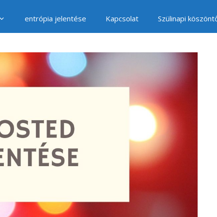
entrópia jelentése
Kapcsolat
Szülinapi köszönt