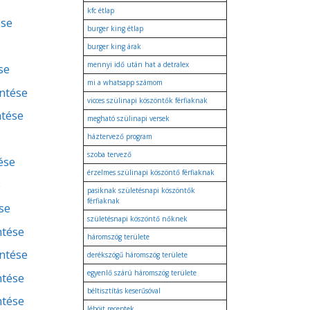
kfc étlap
ése
burger king étlap
burger king árak
mennyi idő után hat a detralex
se
mi a whatsapp számom
entése
vicces szülinapi köszöntők férfiaknak
ntése
megható szülinapi versek
háztervező program
szoba tervező
ése
érzelmes szülinapi köszöntő férfiaknak
e
pasiknak születésnapi köszöntők
férfiaknak
se
születésnapi köszöntő nőknek
ntése
háromszög területe
entése
derékszögű háromszög területe
egyenlő szárú háromszög területe
ntése
béltisztítás keserűsóval
ntése
léböjt receptek