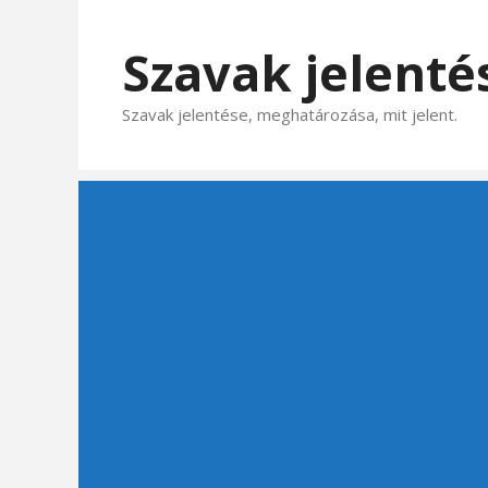
Kilépés
a
Szavak jelenté
tartalomba
Szavak jelentése, meghatározása, mit jelent.