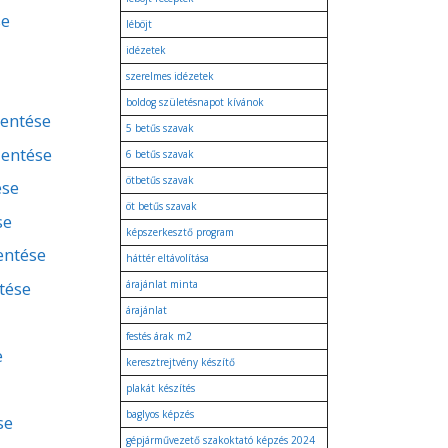
se
léböjt
idézetek
szerelmes idézetek
boldog születésnapot kívánok
lentése
5 betűs szavak
lentése
6 betűs szavak
ötbetűs szavak
ése
öt betűs szavak
se
képszerkesztő program
lentése
háttér eltávolítása
tése
árajánlat minta
árajánlat
festés árak m2
e
keresztrejtvény készítő
plakát készítés
baglyos képzés
se
gépjárművezető szakoktató képzés 2024