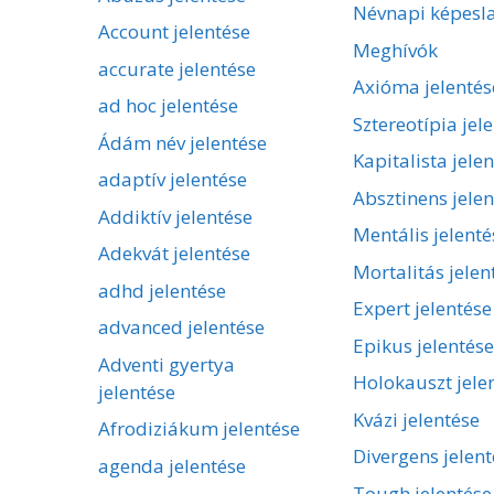
Névnapi képesl
Account jelentése
Meghívók
accurate jelentése
Axióma jelentés
ad hoc jelentése
Sztereotípia jel
Ádám név jelentése
Kapitalista jele
adaptív jelentése
Absztinens jelen
Addiktív jelentése
Mentális jelenté
Adekvát jelentése
Mortalitás jelen
adhd jelentése
Expert jelentése
advanced jelentése
Epikus jelentése
Adventi gyertya
Holokauszt jele
jelentése
Kvázi jelentése
Afrodiziákum jelentése
Divergens jelent
agenda jelentése
Tough jelentése