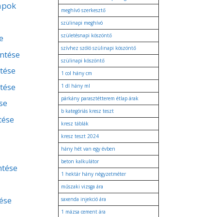
apok
meghívó szerkesztő
szülinapi meghívó
születésnapi köszöntő
e
szívhez szóló szülinapi köszöntő
entése
szülinapi köszöntő
ntése
1 col hány cm
tése
1 dl hány ml
párkány parasztétterem étlap árak
se
b kategóriás kresz teszt
tése
kresz táblák
kresz teszt 2024
hány hét van egy évben
beton kalkulátor
ntése
1 hektár hány négyzetméter
műszaki vizsga ára
ése
saxenda injekció ára
1 mázsa cement ára