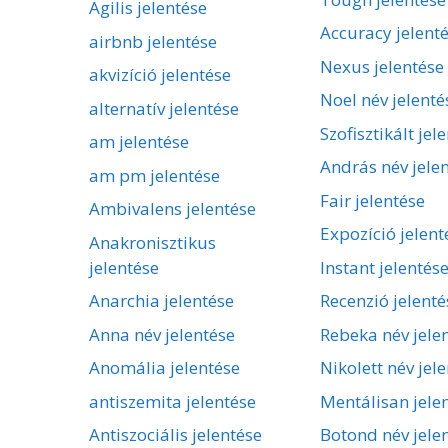
Agilis jelentése
Accuracy jelent
airbnb jelentése
Nexus jelentése
akvizíció jelentése
Noel név jelenté
alternatív jelentése
Szofisztikált jel
am jelentése
András név jele
am pm jelentése
Fair jelentése
Ambivalens jelentése
Expozíció jelent
Anakronisztikus
jelentése
Instant jelentés
Anarchia jelentése
Recenzió jelenté
Anna név jelentése
Rebeka név jele
Anomália jelentése
Nikolett név jel
antiszemita jelentése
Mentálisan jele
Antiszociális jelentése
Botond név jele