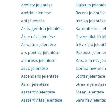
Anxiety jelentése
Habitus jelenté
apátia jelentése
Recent jelentése
api jelentése
Intrika jelentése
Armageddon jelentése
Kapitalizmus je
Áron név jelentése
Diverzifikáció je
Arrogáns jelentése
Inkvizíció jelent
ars poetica jelentése
Purpose jelenté
arthrosis jelentése
Krisztina név je
asap jelentése
Dorina név jelen
Ascendens jelentése
Szótár jelentése
Asmr jelentése
Stream jelentés
Asszertív jelentése
Mean jelentése
Asszertivitás jelentése
Sára név jelenté