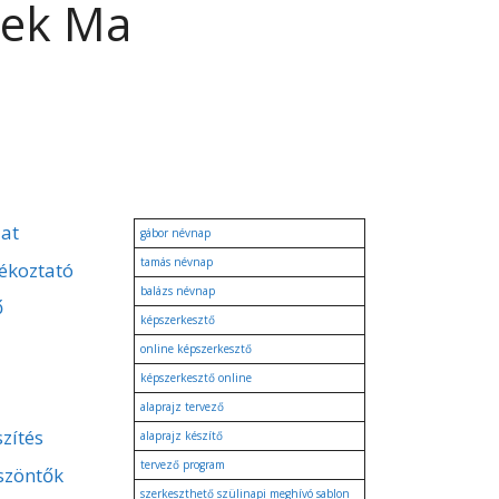
tek Ma
zat
gábor névnap
tamás névnap
ékoztató
balázs névnap
ő
képszerkesztő
online képszerkesztő
képszerkesztő online
alaprajz tervező
zítés
alaprajz készítő
tervező program
szöntők
szerkeszthető szülinapi meghívó sablon