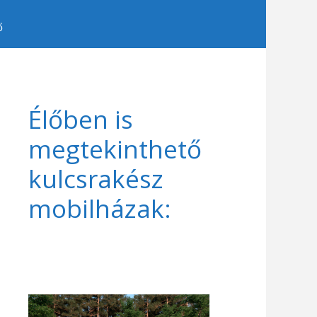
ő
Élőben is
megtekinthető
kulcsrakész
mobilházak: