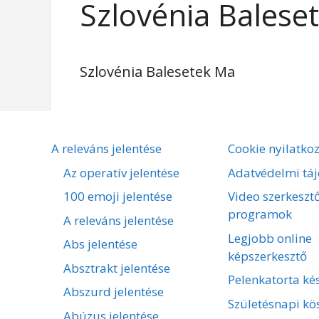
Szlovénia Balese
Szlovénia Balesetek Ma
A releváns jelentése
Cookie nyilatko
Az operatív jelentése
Adatvédelmi táj
100 emoji jelentése
Video szerkeszt
programok
A releváns jelentése
Legjobb online
Abs jelentése
képszerkesztő
Absztrakt jelentése
Pelenkatorta kés
Abszurd jelentése
Születésnapi kö
Abúzus jelentése