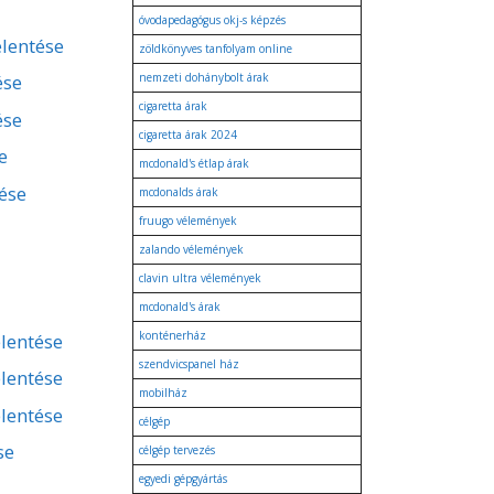
óvodapedagógus okj-s képzés
elentése
zöldkönyves tanfolyam online
ése
nemzeti dohánybolt árak
cigaretta árak
ése
cigaretta árak 2024
e
mcdonald's étlap árak
tése
mcdonalds árak
fruugo vélemények
zalando vélemények
clavin ultra vélemények
mcdonald's árak
konténerház
lentése
szendvicspanel ház
lentése
mobilház
lentése
célgép
se
célgép tervezés
egyedi gépgyártás