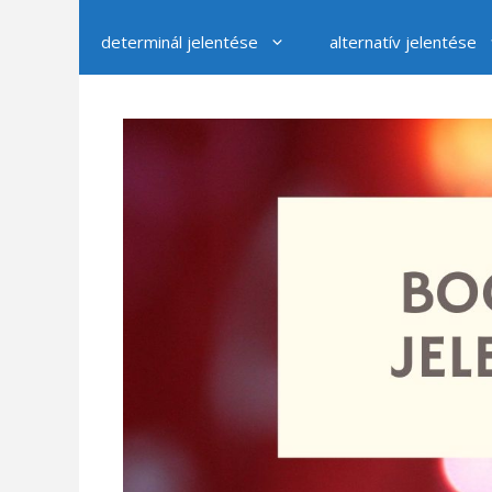
determinál jelentése
alternatív jelentése