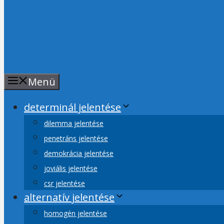
Menü
determinál jelentése
dilemma jelentése
penetráns jelentése
demokrácia jelentése
joviális jelentése
csr jelentése
alternatív jelentése
homogén jelentése