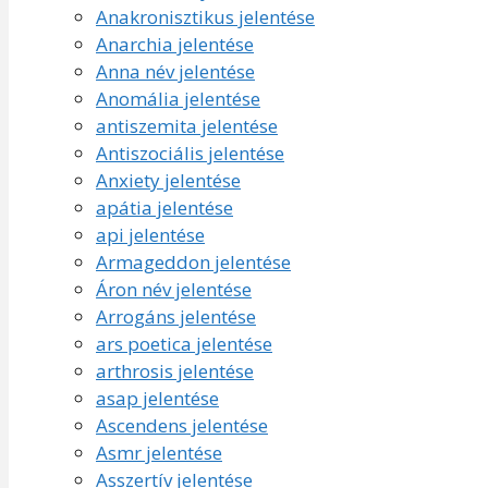
Anakronisztikus jelentése
Anarchia jelentése
Anna név jelentése
Anomália jelentése
antiszemita jelentése
Antiszociális jelentése
Anxiety jelentése
apátia jelentése
api jelentése
Armageddon jelentése
Áron név jelentése
Arrogáns jelentése
ars poetica jelentése
arthrosis jelentése
asap jelentése
Ascendens jelentése
Asmr jelentése
Asszertív jelentése