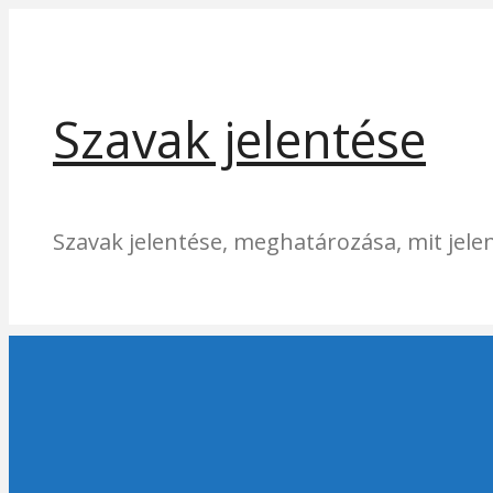
Kilépés
a
tartalomba
Szavak jelentése
Szavak jelentése, meghatározása, mit jelen