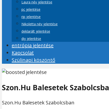
Laura név jelentése
pc jelentése
rip jelentése
Nikoletta név jelentése
deklarált jelentése
diy jelentése
entrópia jelentése
Kapcsolat
Szülinapi köszöntő
Szon.Hu Balesetek Szabolcsb
Szon.Hu Balesetek Szabolcsban