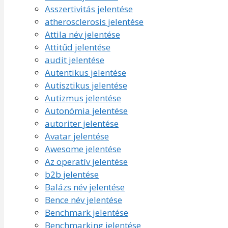
Asszertivitás jelentése
atherosclerosis jelentése
Attila név jelentése
Attitűd jelentése
audit jelentése
Autentikus jelentése
Autisztikus jelentése
Autizmus jelentése
Autonómia jelentése
autoriter jelentése
Avatar jelentése
Awesome jelentése
Az operatív jelentése
b2b jelentése
Balázs név jelentése
Bence név jelentése
Benchmark jelentése
Benchmarking jelentése