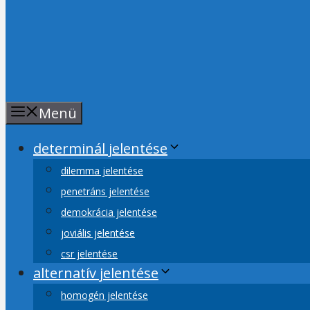
Menü
determinál jelentése
dilemma jelentése
penetráns jelentése
demokrácia jelentése
joviális jelentése
csr jelentése
alternatív jelentése
homogén jelentése