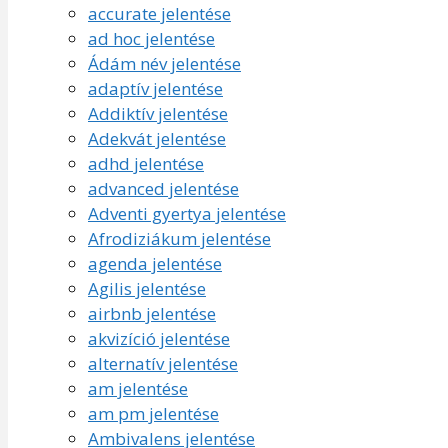
accurate jelentése
ad hoc jelentése
Ádám név jelentése
adaptív jelentése
Addiktív jelentése
Adekvát jelentése
adhd jelentése
advanced jelentése
Adventi gyertya jelentése
Afrodiziákum jelentése
agenda jelentése
Agilis jelentése
airbnb jelentése
akvizíció jelentése
alternatív jelentése
am jelentése
am pm jelentése
Ambivalens jelentése