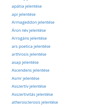
apátia jelentése
api jelentése
Armageddon jelentése
Áron név jelentése
Arrogáns jelentése
ars poetica jelentése
arthrosis jelentése
asap jelentése
Ascendens jelentése
Asmr jelentése
Asszertív jelentése
Asszertivitás jelentése
atherosclerosis jelentése