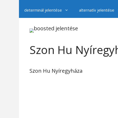
determinál jelentése
alternatív jelentése
Szon Hu Nyíregy
Szon Hu Nyíregyháza