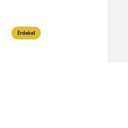
Érdekel