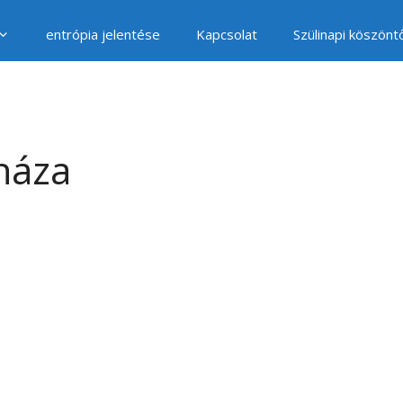
entrópia jelentése
Kapcsolat
Szülinapi köszönt
háza