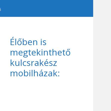
ő
Élőben is
megtekinthető
kulcsrakész
mobilházak: