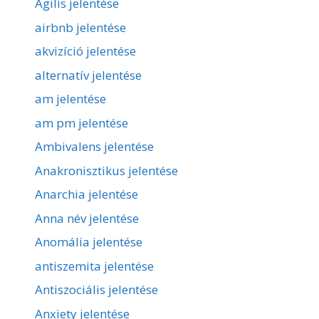
Agilis jelentése
airbnb jelentése
akvizíció jelentése
alternatív jelentése
am jelentése
am pm jelentése
Ambivalens jelentése
Anakronisztikus jelentése
Anarchia jelentése
Anna név jelentése
Anomália jelentése
antiszemita jelentése
Antiszociális jelentése
Anxiety jelentése