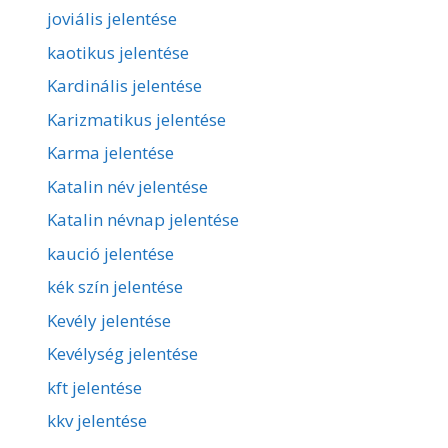
joviális jelentése
kaotikus jelentése
Kardinális jelentése
Karizmatikus jelentése
Karma jelentése
Katalin név jelentése
Katalin névnap jelentése
kaució jelentése
kék szín jelentése
Kevély jelentése
Kevélység jelentése
kft jelentése
kkv jelentése