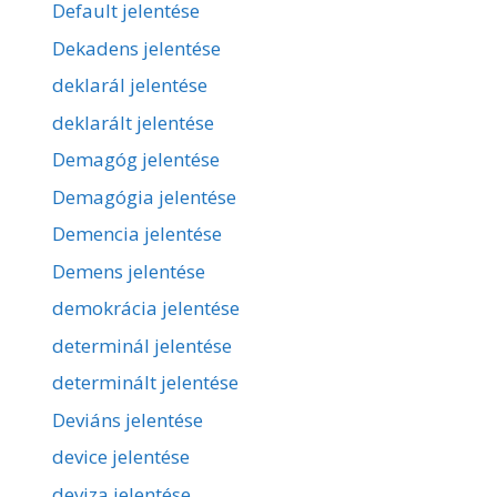
Default jelentése
Dekadens jelentése
deklarál jelentése
deklarált jelentése
Demagóg jelentése
Demagógia jelentése
Demencia jelentése
Demens jelentése
demokrácia jelentése
determinál jelentése
determinált jelentése
Deviáns jelentése
device jelentése
deviza jelentése