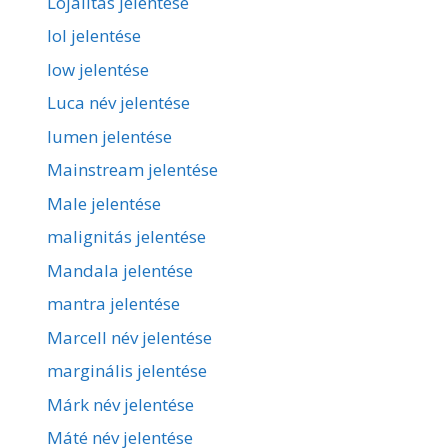
Lojalitás jelentése
lol jelentése
low jelentése
Luca név jelentése
lumen jelentése
Mainstream jelentése
Male jelentése
malignitás jelentése
Mandala jelentése
mantra jelentése
Marcell név jelentése
marginális jelentése
Márk név jelentése
Máté név jelentése