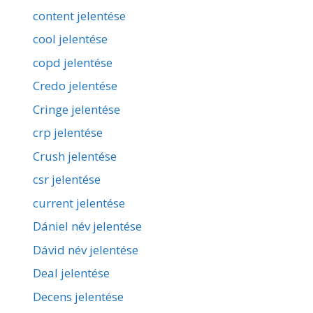
content jelentése
cool jelentése
copd jelentése
Credo jelentése
Cringe jelentése
crp jelentése
Crush jelentése
csr jelentése
current jelentése
Dániel név jelentése
Dávid név jelentése
Deal jelentése
Decens jelentése