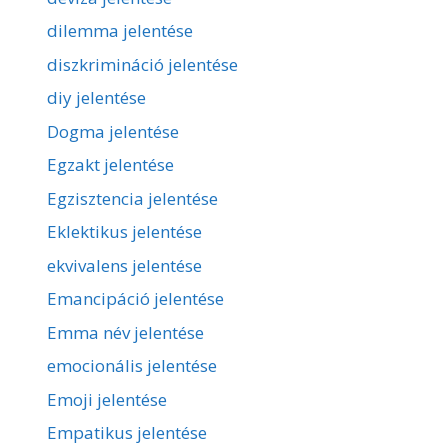
dilemma jelentése
diszkrimináció jelentése
diy jelentése
Dogma jelentése
Egzakt jelentése
Egzisztencia jelentése
Eklektikus jelentése
ekvivalens jelentése
Emancipáció jelentése
Emma név jelentése
emocionális jelentése
Emoji jelentése
Empatikus jelentése