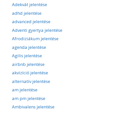
Adekvát jelentése
adhd jelentése
advanced jelentése
Adventi gyertya jelentése
Afrodiziákum jelentése
agenda jelentése
Agilis jelentése
airbnb jelentése
akvizíció jelentése
alternatív jelentése
am jelentése
am pm jelentése
Ambivalens jelentése