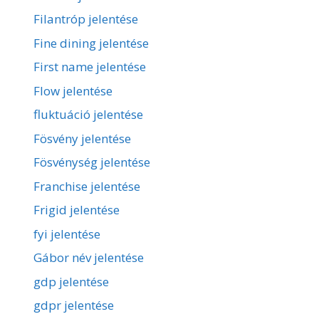
Filantróp jelentése
Fine dining jelentése
First name jelentése
Flow jelentése
fluktuáció jelentése
Fösvény jelentése
Fösvénység jelentése
Franchise jelentése
Frigid jelentése
fyi jelentése
Gábor név jelentése
gdp jelentése
gdpr jelentése