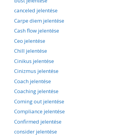
bust jelentése
canceled jelentése
Carpe diem jelentése
Cash flow jelentése
Ceo jelentése
Chill jelentése
Cinikus jelentése
Cinizmus jelentése
Coach jelentése
Coaching jelentése
Coming out jelentése
Compliance jelentése
Confirmed jelentése
consider jelentése