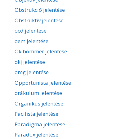
Obstrukció jelentése
Obstruktív jelentése
ocd jelentése
oem jelentése
Ok bommer jelentése
okj jelentése
omg jelentése
Opportunista jelentése
orákulum jelentése
Organikus jelentése
Pacifista jelentése
Paradigma jelentése
Paradox jelentése