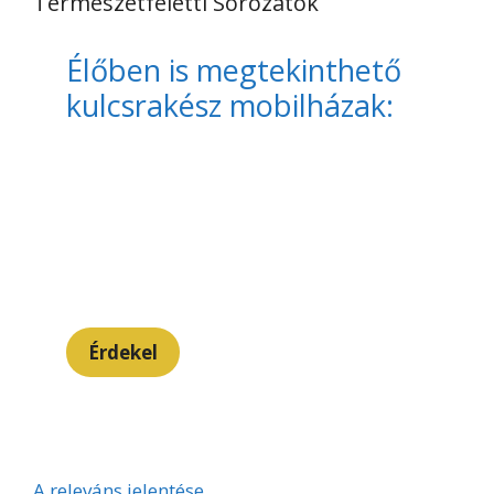
Természetfeletti Sorozatok
Élőben is megtekinthető
kulcsrakész mobilházak:
Érdekel
A releváns jelentése