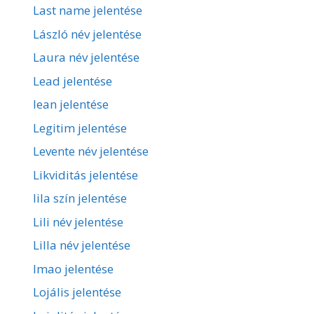
Last name jelentése
László név jelentése
Laura név jelentése
Lead jelentése
lean jelentése
Legitim jelentése
Levente név jelentése
Likviditás jelentése
lila szín jelentése
Lili név jelentése
Lilla név jelentése
lmao jelentése
Lojális jelentése