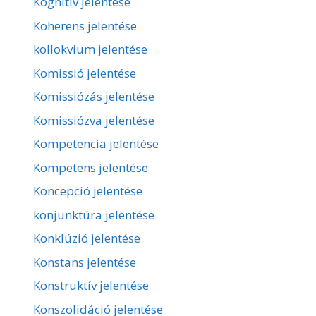
Kognitív jelentése
Koherens jelentése
kollokvium jelentése
Komissió jelentése
Komissiózás jelentése
Komissiózva jelentése
Kompetencia jelentése
Kompetens jelentése
Koncepció jelentése
konjunktúra jelentése
Konklúzió jelentése
Konstans jelentése
Konstruktív jelentése
Konszolidáció jelentése