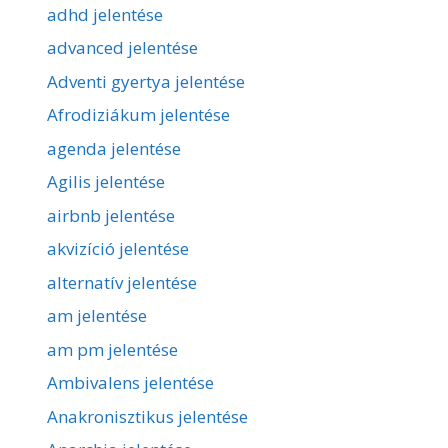
adhd jelentése
advanced jelentése
Adventi gyertya jelentése
Afrodiziákum jelentése
agenda jelentése
Agilis jelentése
airbnb jelentése
akvizíció jelentése
alternatív jelentése
am jelentése
am pm jelentése
Ambivalens jelentése
Anakronisztikus jelentése