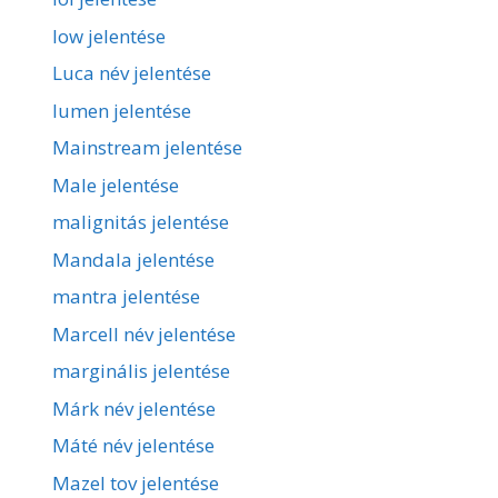
low jelentése
Luca név jelentése
lumen jelentése
Mainstream jelentése
Male jelentése
malignitás jelentése
Mandala jelentése
mantra jelentése
Marcell név jelentése
marginális jelentése
Márk név jelentése
Máté név jelentése
Mazel tov jelentése