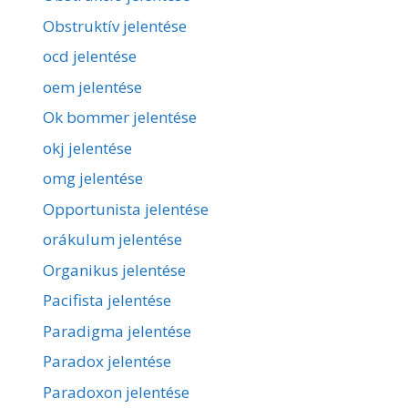
Obstruktív jelentése
ocd jelentése
oem jelentése
Ok bommer jelentése
okj jelentése
omg jelentése
Opportunista jelentése
orákulum jelentése
Organikus jelentése
Pacifista jelentése
Paradigma jelentése
Paradox jelentése
Paradoxon jelentése