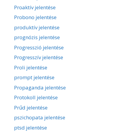
Proaktív jelentése
Probono jelentése
produktív jelentése
prognózis jelentése
Progresszió jelentése
Progresszív jelentése
Proli jelentése
prompt jelentése
Propaganda jelentése
Protokoll jelentése
Prűd jelentése
pszichopata jelentése
ptsd jelentése