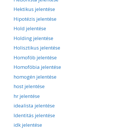
Hektikus jelentése
Hipotézis jelentése
Hold jelentése
Holding jelentése
Holisztikus jelentése
Homofób jelentése
Homofóbia jelentése
homogén jelentése
host jelentése
hr jelentése
idealista jelentése
Identitás jelentése
idk jelentése