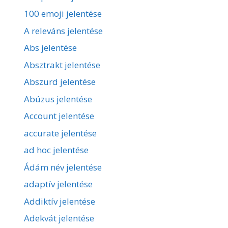
100 emoji jelentése
A releváns jelentése
Abs jelentése
Absztrakt jelentése
Abszurd jelentése
Abúzus jelentése
Account jelentése
accurate jelentése
ad hoc jelentése
Ádám név jelentése
adaptív jelentése
Addiktív jelentése
Adekvát jelentése