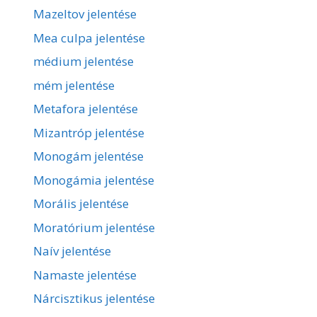
Mazeltov jelentése
Mea culpa jelentése
médium jelentése
mém jelentése
Metafora jelentése
Mizantróp jelentése
Monogám jelentése
Monogámia jelentése
Morális jelentése
Moratórium jelentése
Naív jelentése
Namaste jelentése
Nárcisztikus jelentése