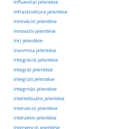
Influential jelentése
Infrastruktúra jelentése
Innováció jelentése
Innovatív jelentése
Inri jelentése
Insomnia jelentése
Integráció jelentése
Integrál jelentése
Integrált jelentése
Integritás jelentése
Intellektuális jelentése
Interakció jelentése
interaktív jelentése
Intervenció jelentése