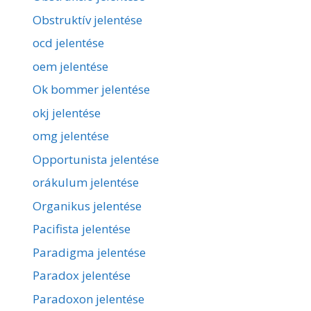
Obstruktív jelentése
ocd jelentése
oem jelentése
Ok bommer jelentése
okj jelentése
omg jelentése
Opportunista jelentése
orákulum jelentése
Organikus jelentése
Pacifista jelentése
Paradigma jelentése
Paradox jelentése
Paradoxon jelentése