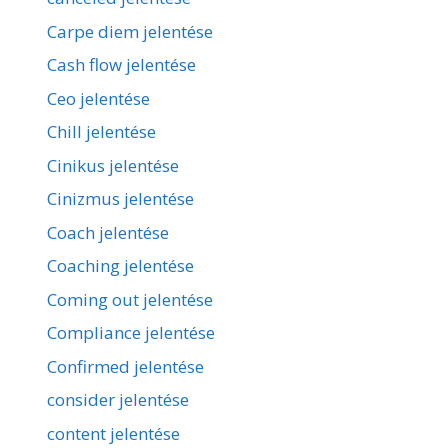
Carpe diem jelentése
Cash flow jelentése
Ceo jelentése
Chill jelentése
Cinikus jelentése
Cinizmus jelentése
Coach jelentése
Coaching jelentése
Coming out jelentése
Compliance jelentése
Confirmed jelentése
consider jelentése
content jelentése