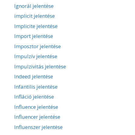
Ignorál jelentése
implicit jelentése
Implicite jelentése
Import jelentése
Imposztor jelentése
Impulzív jelentése
Impulzivitás jelentése
Indeed jelentése
Infantilis jelentése
Infláció jelentése
Influence jelentése
Influencer jelentése
Influenszer jelentése