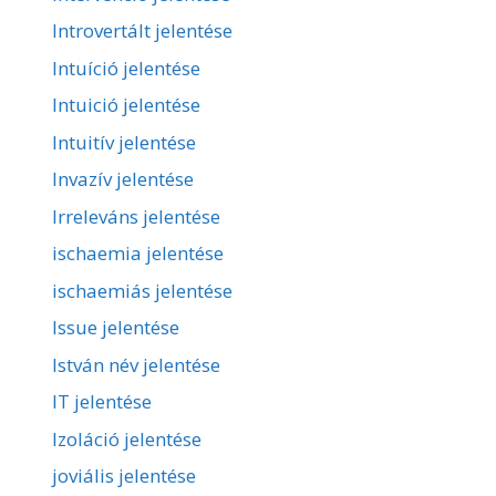
Introvertált jelentése
Intuíció jelentése
Intuició jelentése
Intuitív jelentése
Invazív jelentése
Irreleváns jelentése
ischaemia jelentése
ischaemiás jelentése
Issue jelentése
István név jelentése
IT jelentése
Izoláció jelentése
joviális jelentése