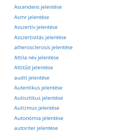
Ascendens jelentése
Asmr jelentése
Asszertív jelentése
Asszertivitás jelentése
atherosclerosis jelentése
Attila név jelentése
Attitűd jelentése
audit jelentése
Autentikus jelentése
Autisztikus jelentése
Autizmus jelentése
Autonómia jelentése
autoriter jelentése