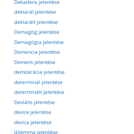
Dekadens jelentése
deklarál jelentése
deklarált jelentése
Demagóg jelentése
Demagógia jelentése
Demencia jelentése
Demens jelentése
demokrácia jelentése
determinál jelentése
determinált jelentése
Deviáns jelentése
device jelentése
deviza jelentése
dilemma jelentése