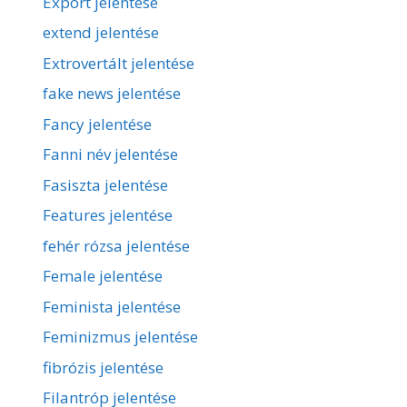
Export jelentése
extend jelentése
Extrovertált jelentése
fake news jelentése
Fancy jelentése
Fanni név jelentése
Fasiszta jelentése
Features jelentése
fehér rózsa jelentése
Female jelentése
Feminista jelentése
Feminizmus jelentése
fibrózis jelentése
Filantróp jelentése