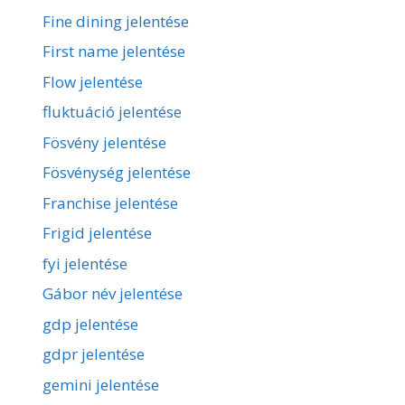
Fine dining jelentése
First name jelentése
Flow jelentése
fluktuáció jelentése
Fösvény jelentése
Fösvénység jelentése
Franchise jelentése
Frigid jelentése
fyi jelentése
Gábor név jelentése
gdp jelentése
gdpr jelentése
gemini jelentése