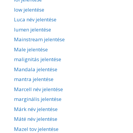
low jelentése
Luca név jelentése
lumen jelentése
Mainstream jelentése
Male jelentése
malignitás jelentése
Mandala jelentése
mantra jelentése
Marcell név jelentése
marginális jelentése
Márk név jelentése
Máté név jelentése
Mazel tov jelentése