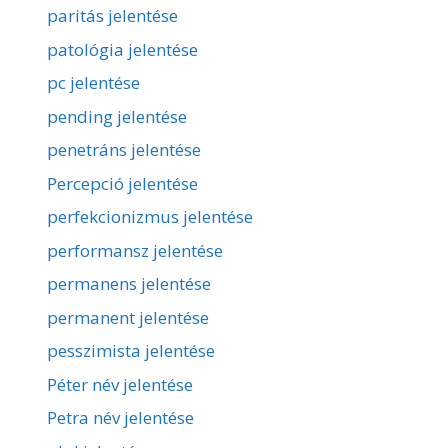
paritás jelentése
patológia jelentése
pc jelentése
pending jelentése
penetráns jelentése
Percepció jelentése
perfekcionizmus jelentése
performansz jelentése
permanens jelentése
permanent jelentése
pesszimista jelentése
Péter név jelentése
Petra név jelentése