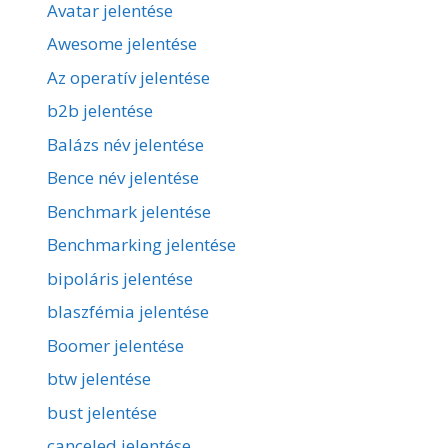
Avatar jelentése
Awesome jelentése
Az operatív jelentése
b2b jelentése
Balázs név jelentése
Bence név jelentése
Benchmark jelentése
Benchmarking jelentése
bipoláris jelentése
blaszfémia jelentése
Boomer jelentése
btw jelentése
bust jelentése
canceled jelentése