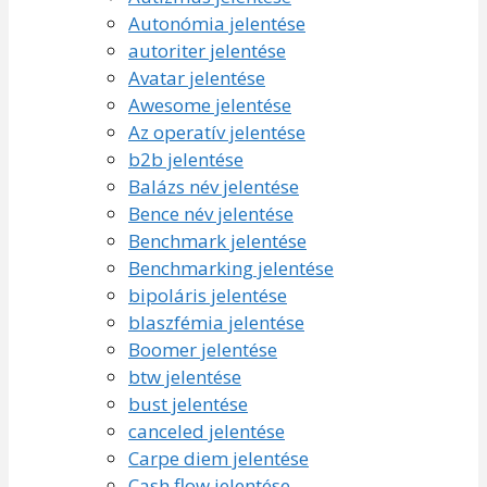
Autonómia jelentése
autoriter jelentése
Avatar jelentése
Awesome jelentése
Az operatív jelentése
b2b jelentése
Balázs név jelentése
Bence név jelentése
Benchmark jelentése
Benchmarking jelentése
bipoláris jelentése
blaszfémia jelentése
Boomer jelentése
btw jelentése
bust jelentése
canceled jelentése
Carpe diem jelentése
Cash flow jelentése