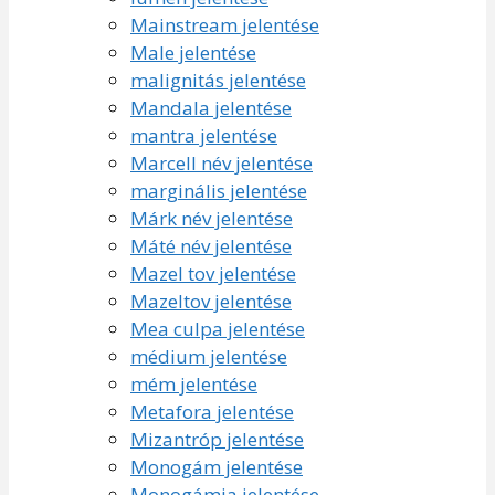
Mainstream jelentése
Male jelentése
malignitás jelentése
Mandala jelentése
mantra jelentése
Marcell név jelentése
marginális jelentése
Márk név jelentése
Máté név jelentése
Mazel tov jelentése
Mazeltov jelentése
Mea culpa jelentése
médium jelentése
mém jelentése
Metafora jelentése
Mizantróp jelentése
Monogám jelentése
Monogámia jelentése