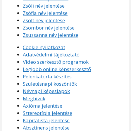
Zsófi név jelentése
Zsófia név jelentése
Zsolt név jelentése
Zsombor név jelentése
Zsuzsanna név jelentése
Cookie nyilatkozat
Adatvédelmi tájékoztató
Video szerkesztő programok
Legjobb online képszerkesztő
Pelenkatorta készítés
Születésnapi köszöntők
Névnapi képeslapok
Meghívók
Axióma jelentése
Sztereotípia jelentése
Kapitalista jelentése
Absztinens jelentése