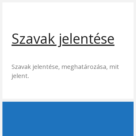
Kilépés
a
tartalomba
Szavak jelentése
Szavak jelentése, meghatározása, mit
jelent.