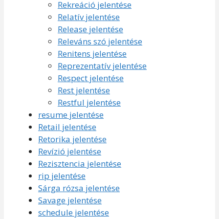
Rekreáció jelentése
Relatív jelentése
Release jelentése
Releváns szó jelentése
Renitens jelentése
Reprezentatív jelentése
Respect jelentése
Rest jelentése
Restful jelentése
resume jelentése
Retail jelentése
Retorika jelentése
Revízió jelentése
Rezisztencia jelentése
rip jelentése
Sárga rózsa jelentése
Savage jelentése
schedule jelentése