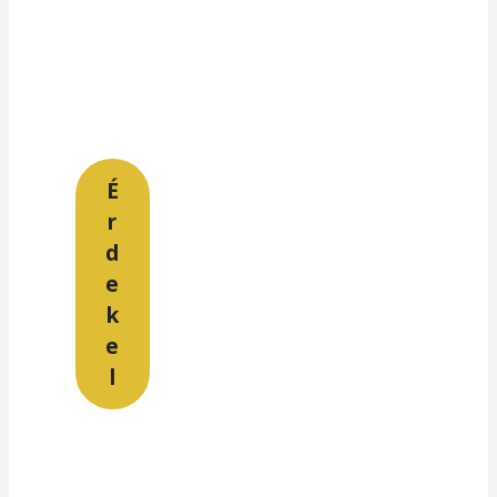
É
r
d
e
k
e
l