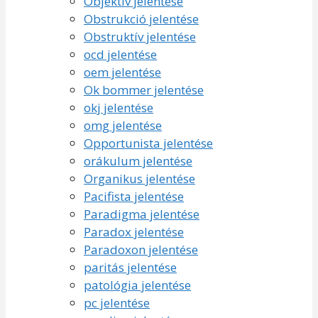
Objektív jelentése
Obstrukció jelentése
Obstruktív jelentése
ocd jelentése
oem jelentése
Ok bommer jelentése
okj jelentése
omg jelentése
Opportunista jelentése
orákulum jelentése
Organikus jelentése
Pacifista jelentése
Paradigma jelentése
Paradox jelentése
Paradoxon jelentése
paritás jelentése
patológia jelentése
pc jelentése