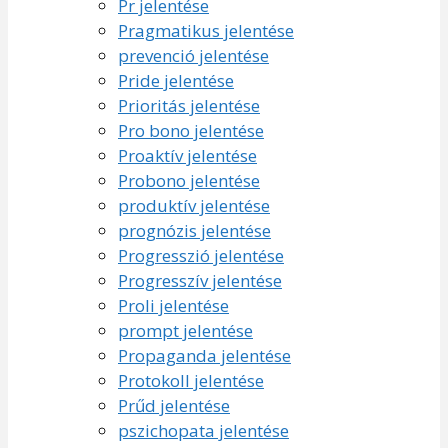
Pr jelentése
Pragmatikus jelentése
prevenció jelentése
Pride jelentése
Prioritás jelentése
Pro bono jelentése
Proaktív jelentése
Probono jelentése
produktív jelentése
prognózis jelentése
Progresszió jelentése
Progresszív jelentése
Proli jelentése
prompt jelentése
Propaganda jelentése
Protokoll jelentése
Prűd jelentése
pszichopata jelentése