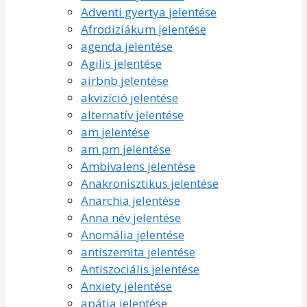
Adventi gyertya jelentése
Afrodiziákum jelentése
agenda jelentése
Agilis jelentése
airbnb jelentése
akvizíció jelentése
alternatív jelentése
am jelentése
am pm jelentése
Ambivalens jelentése
Anakronisztikus jelentése
Anarchia jelentése
Anna név jelentése
Anomália jelentése
antiszemita jelentése
Antiszociális jelentése
Anxiety jelentése
apátia jelentése