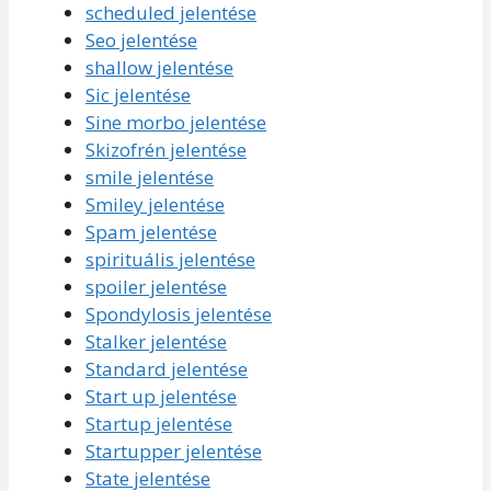
scheduled jelentése
Seo jelentése
shallow jelentése
Sic jelentése
Sine morbo jelentése
Skizofrén jelentése
smile jelentése
Smiley jelentése
Spam jelentése
spirituális jelentése
spoiler jelentése
Spondylosis jelentése
Stalker jelentése
Standard jelentése
Start up jelentése
Startup jelentése
Startupper jelentése
State jelentése