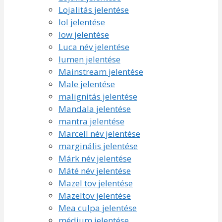
Lojalitás jelentése
lol jelentése
low jelentése
Luca név jelentése
lumen jelentése
Mainstream jelentése
Male jelentése
malignitás jelentése
Mandala jelentése
mantra jelentése
Marcell név jelentése
marginális jelentése
Márk név jelentése
Máté név jelentése
Mazel tov jelentése
Mazeltov jelentése
Mea culpa jelentése
médium jelentése