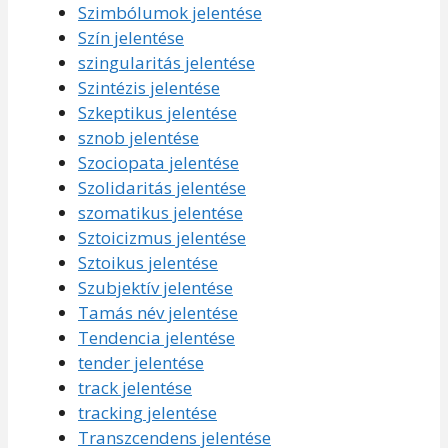
Szimbólumok jelentése
Szín jelentése
szingularitás jelentése
Szintézis jelentése
Szkeptikus jelentése
sznob jelentése
Szociopata jelentése
Szolidaritás jelentése
szomatikus jelentése
Sztoicizmus jelentése
Sztoikus jelentése
Szubjektív jelentése
Tamás név jelentése
Tendencia jelentése
tender jelentése
track jelentése
tracking jelentése
Transzcendens jelentése