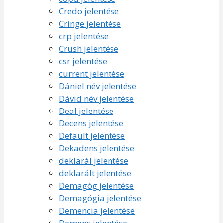
Credo jelentése
Cringe jelentése
crp jelentése
Crush jelentése
csr jelentése
current jelentése
Dániel név jelentése
Dávid név jelentése
Deal jelentése
Decens jelentése
Default jelentése
Dekadens jelentése
deklarál jelentése
deklarált jelentése
Demagóg jelentése
Demagógia jelentése
Demencia jelentése
Demens jelentése