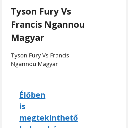
Tyson Fury Vs
Francis Ngannou
Magyar
Tyson Fury Vs Francis
Ngannou Magyar
Élőben
is
megtekinthető