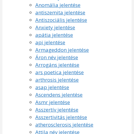
Anomália jelentése
antiszemita jelentése
Antiszociális jelentése
Anxiety jelentése
apátia jelentése
api jelentése
Armageddon jelentése
Áron név jelentése
Arrogáns jelentése
ars poetica jelentése
arthrosis jelentése
asap jelentése
Ascendens jelentése
Asmr jelentése
Asszertív jelentése
Asszertivitás jelentése
atherosclerosis jelentése
Attila név jelentése