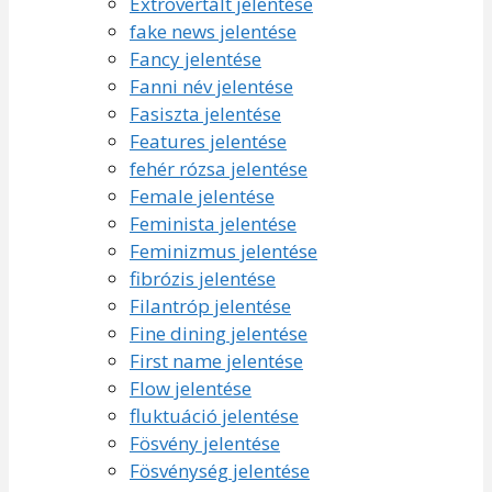
Extrovertált jelentése
fake news jelentése
Fancy jelentése
Fanni név jelentése
Fasiszta jelentése
Features jelentése
fehér rózsa jelentése
Female jelentése
Feminista jelentése
Feminizmus jelentése
fibrózis jelentése
Filantróp jelentése
Fine dining jelentése
First name jelentése
Flow jelentése
fluktuáció jelentése
Fösvény jelentése
Fösvénység jelentése