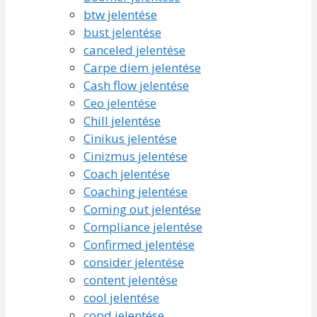
btw jelentése
bust jelentése
canceled jelentése
Carpe diem jelentése
Cash flow jelentése
Ceo jelentése
Chill jelentése
Cinikus jelentése
Cinizmus jelentése
Coach jelentése
Coaching jelentése
Coming out jelentése
Compliance jelentése
Confirmed jelentése
consider jelentése
content jelentése
cool jelentése
copd jelentése