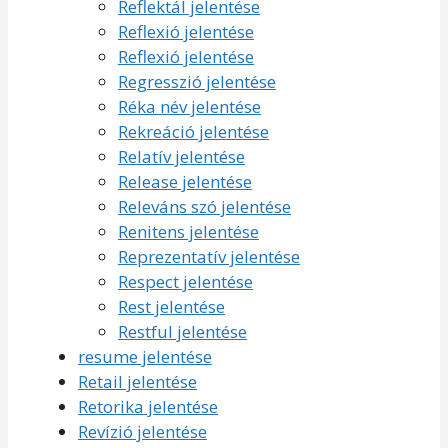
Reflektál jelentése
Reflexió jelentése
Reflexió jelentése
Regresszió jelentése
Réka név jelentése
Rekreáció jelentése
Relatív jelentése
Release jelentése
Releváns szó jelentése
Renitens jelentése
Reprezentatív jelentése
Respect jelentése
Rest jelentése
Restful jelentése
resume jelentése
Retail jelentése
Retorika jelentése
Revízió jelentése