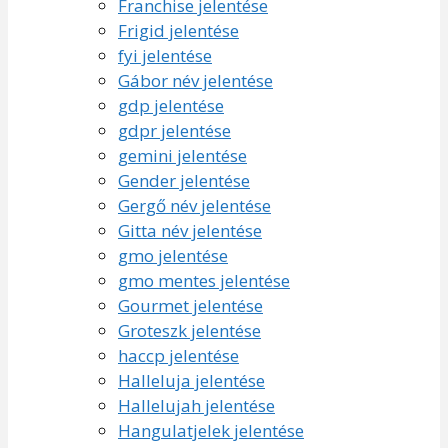
Franchise jelentése
Frigid jelentése
fyi jelentése
Gábor név jelentése
gdp jelentése
gdpr jelentése
gemini jelentése
Gender jelentése
Gergő név jelentése
Gitta név jelentése
gmo jelentése
gmo mentes jelentése
Gourmet jelentése
Groteszk jelentése
haccp jelentése
Halleluja jelentése
Hallelujah jelentése
Hangulatjelek jelentése