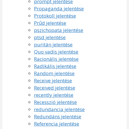
prompt jelentése
Propaganda jelentése
Protokoll jelentése
Prűd jelentése
pszichopata jelentése
ptsd jelentése
puritán jelentése
Quo vadis jelentése
Racionális jelentése
Radikális jelentése
Random jelentése
Receive jelentése
Received jelentése
recently jelentése
Recesszió jelentése
redundancia jelentése
Redundáns jelentése
Referencia jelentése