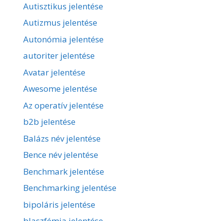
Autisztikus jelentése
Autizmus jelentése
Autonómia jelentése
autoriter jelentése
Avatar jelentése
Awesome jelentése
Az operatív jelentése
b2b jelentése
Balázs név jelentése
Bence név jelentése
Benchmark jelentése
Benchmarking jelentése
bipoláris jelentése
blaszfémia jelentése