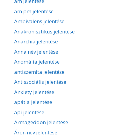
am jelentése
am pm jelentése
Ambivalens jelentése
Anakronisztikus jelentése
Anarchia jelentése
Anna név jelentése
Anomália jelentése
antiszemita jelentése
Antiszociális jelentése
Anxiety jelentése
apátia jelentése
api jelentése
Armageddon jelentése
Áron név jelentése