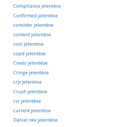
Compliance jelentése
Confirmed jelentése
consider jelentése
content jelentése
cool jelentése
copd jelentése
Credo jelentése
Cringe jelentése
crp jelentése
Crush jelentése
csr jelentése
current jelentése
Dániel név jelentése