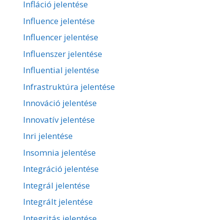
Infláció jelentése
Influence jelentése
Influencer jelentése
Influenszer jelentése
Influential jelentése
Infrastruktúra jelentése
Innováció jelentése
Innovatív jelentése
Inri jelentése
Insomnia jelentése
Integráció jelentése
Integrál jelentése
Integrált jelentése
Integritás jelentése