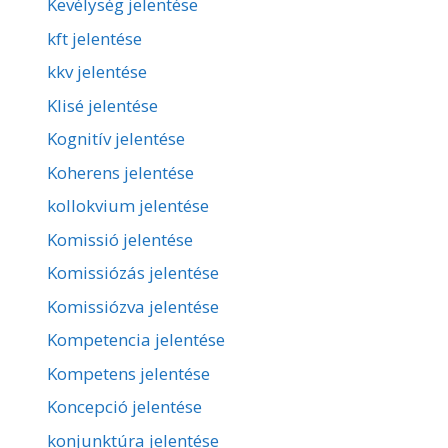
Kevélység jelentése
kft jelentése
kkv jelentése
Klisé jelentése
Kognitív jelentése
Koherens jelentése
kollokvium jelentése
Komissió jelentése
Komissiózás jelentése
Komissiózva jelentése
Kompetencia jelentése
Kompetens jelentése
Koncepció jelentése
konjunktúra jelentése