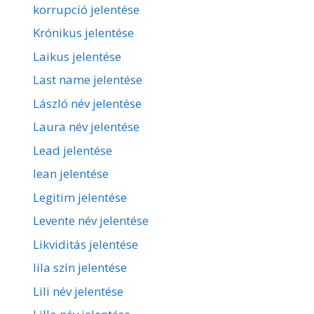
korrupció jelentése
Krónikus jelentése
Laikus jelentése
Last name jelentése
László név jelentése
Laura név jelentése
Lead jelentése
lean jelentése
Legitim jelentése
Levente név jelentése
Likviditás jelentése
lila szín jelentése
Lili név jelentése