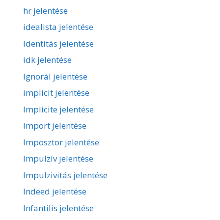
hr jelentése
idealista jelentése
Identitás jelentése
idk jelentése
Ignorál jelentése
implicit jelentése
Implicite jelentése
Import jelentése
Imposztor jelentése
Impulzív jelentése
Impulzivitás jelentése
Indeed jelentése
Infantilis jelentése