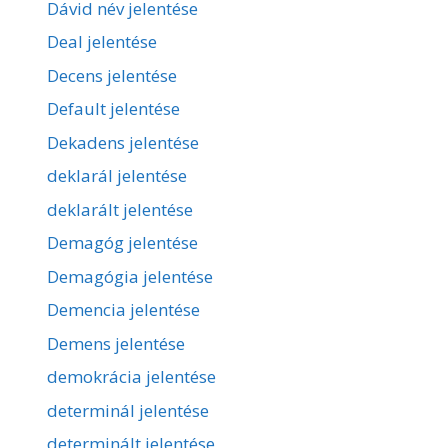
Dávid név jelentése
Deal jelentése
Decens jelentése
Default jelentése
Dekadens jelentése
deklarál jelentése
deklarált jelentése
Demagóg jelentése
Demagógia jelentése
Demencia jelentése
Demens jelentése
demokrácia jelentése
determinál jelentése
determinált jelentése