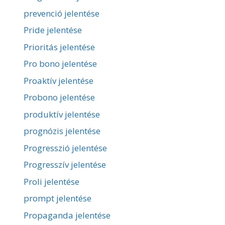
prevenció jelentése
Pride jelentése
Prioritás jelentése
Pro bono jelentése
Proaktív jelentése
Probono jelentése
produktív jelentése
prognózis jelentése
Progresszió jelentése
Progresszív jelentése
Proli jelentése
prompt jelentése
Propaganda jelentése