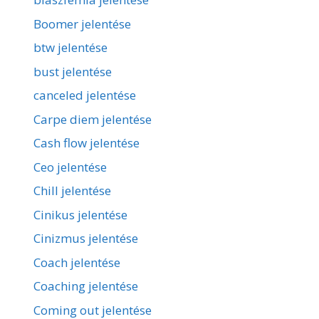
Boomer jelentése
btw jelentése
bust jelentése
canceled jelentése
Carpe diem jelentése
Cash flow jelentése
Ceo jelentése
Chill jelentése
Cinikus jelentése
Cinizmus jelentése
Coach jelentése
Coaching jelentése
Coming out jelentése