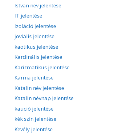
István név jelentése
IT jelentése
Izoláció jelentése
joviális jelentése
kaotikus jelentése
Kardinális jelentése
Karizmatikus jelentése
Karma jelentése
Katalin név jelentése
Katalin névnap jelentése
kaució jelentése
kék szín jelentése
Kevély jelentése