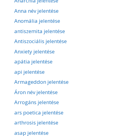
Anarchia jelentése
Anna név jelentése
Anomália jelentése
antiszemita jelentése
Antiszociális jelentése
Anxiety jelentése
apátia jelentése
api jelentése
Armageddon jelentése
Áron név jelentése
Arrogáns jelentése
ars poetica jelentése
arthrosis jelentése
asap jelentése