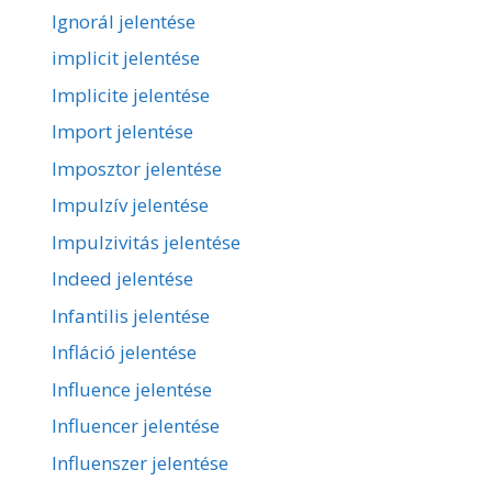
Ignorál jelentése
implicit jelentése
Implicite jelentése
Import jelentése
Imposztor jelentése
Impulzív jelentése
Impulzivitás jelentése
Indeed jelentése
Infantilis jelentése
Infláció jelentése
Influence jelentése
Influencer jelentése
Influenszer jelentése