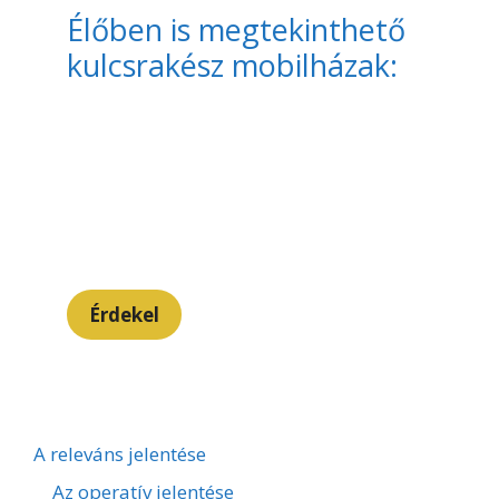
Élőben is megtekinthető
kulcsrakész mobilházak:
Érdekel
A releváns jelentése
Az operatív jelentése