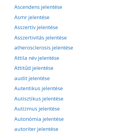
Ascendens jelentése
Asmr jelentése
Asszertív jelentése
Asszertivitás jelentése
atherosclerosis jelentése
Attila név jelentése
Attitűd jelentése
audit jelentése
Autentikus jelentése
Autisztikus jelentése
Autizmus jelentése
Autonómia jelentése
autoriter jelentése