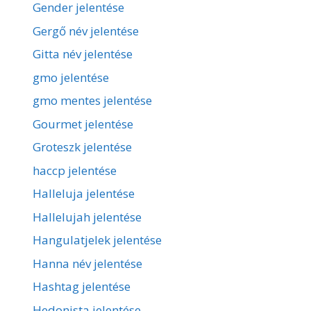
Gender jelentése
Gergő név jelentése
Gitta név jelentése
gmo jelentése
gmo mentes jelentése
Gourmet jelentése
Groteszk jelentése
haccp jelentése
Halleluja jelentése
Hallelujah jelentése
Hangulatjelek jelentése
Hanna név jelentése
Hashtag jelentése
Hedonista jelentése