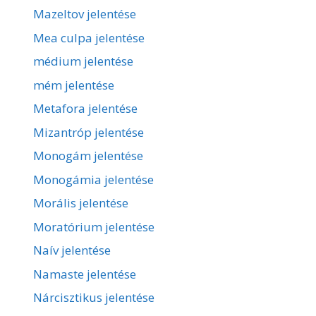
Mazeltov jelentése
Mea culpa jelentése
médium jelentése
mém jelentése
Metafora jelentése
Mizantróp jelentése
Monogám jelentése
Monogámia jelentése
Morális jelentése
Moratórium jelentése
Naív jelentése
Namaste jelentése
Nárcisztikus jelentése