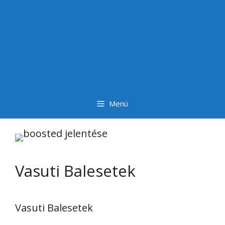
Menü
Vasuti Balesetek
Vasuti Balesetek