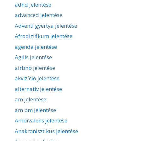
adhd jelentése
advanced jelentése
Adventi gyertya jelentése
Afrodiziákum jelentése
agenda jelentése
Agilis jelentése
airbnb jelentése
akvizíció jelentése
alternatív jelentése
am jelentése
am pm jelentése
Ambivalens jelentése
Anakronisztikus jelentése