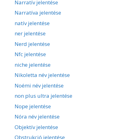
Narratív jelentése
Narratíva jelentése
natív jelentése
ner jelentése
Nerd jelentése
Nfc jelentése
niche jelentése
Nikoletta név jelentése
Noémi név jelentése
non plus ultra jelentése
Nope jelentése
Nóra név jelentése
Objektív jelentése
Obstrukció jelentése