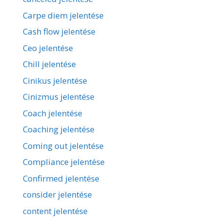
Carpe diem jelentése
Cash flow jelentése
Ceo jelentése
Chill jelentése
Cinikus jelentése
Cinizmus jelentése
Coach jelentése
Coaching jelentése
Coming out jelentése
Compliance jelentése
Confirmed jelentése
consider jelentése
content jelentése