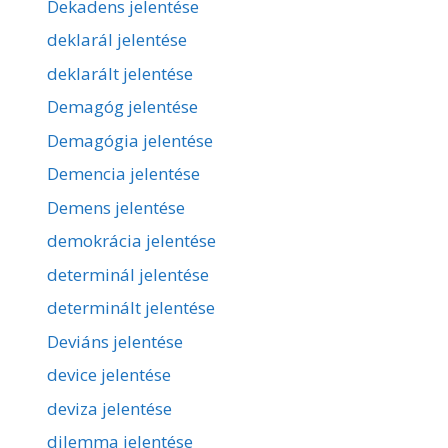
Dekadens jelentése
deklarál jelentése
deklarált jelentése
Demagóg jelentése
Demagógia jelentése
Demencia jelentése
Demens jelentése
demokrácia jelentése
determinál jelentése
determinált jelentése
Deviáns jelentése
device jelentése
deviza jelentése
dilemma jelentése