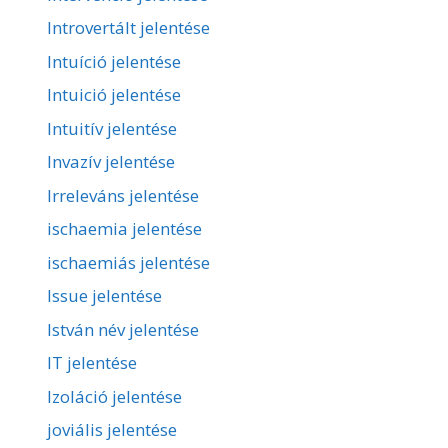
Introvertált jelentése
Intuíció jelentése
Intuició jelentése
Intuitív jelentése
Invazív jelentése
Irreleváns jelentése
ischaemia jelentése
ischaemiás jelentése
Issue jelentése
István név jelentése
IT jelentése
Izoláció jelentése
joviális jelentése