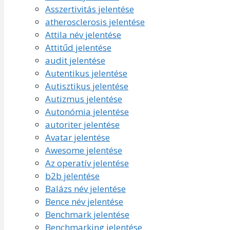
Asszertivitás jelentése
atherosclerosis jelentése
Attila név jelentése
Attitűd jelentése
audit jelentése
Autentikus jelentése
Autisztikus jelentése
Autizmus jelentése
Autonómia jelentése
autoriter jelentése
Avatar jelentése
Awesome jelentése
Az operatív jelentése
b2b jelentése
Balázs név jelentése
Bence név jelentése
Benchmark jelentése
Benchmarking jelentése