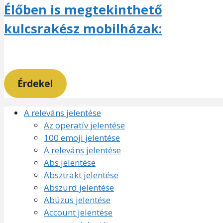
Élőben is megtekinthető
kulcsrakész mobilházak:
Érdekel
A releváns jelentése
Az operatív jelentése
100 emoji jelentése
A releváns jelentése
Abs jelentése
Absztrakt jelentése
Abszurd jelentése
Abúzus jelentése
Account jelentése