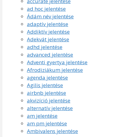
accurate jelentése
ad hoc jelentése
Ádám név jelentése
adaptív jelentése
Addiktív jelentése
Adekvát jelentése
adhd jelentése
advanced jelentése
Adventi gyertya jelentése
Afrodiziákum jelentése
agenda jelentése
Agilis jelentése
airbnb jelentése
akvizíció jelentése
alternatív jelentése
am jelentése
am pm jelentése
Ambivalens jelentése