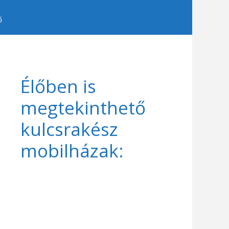
ő
Élőben is
megtekinthető
kulcsrakész
mobilházak: