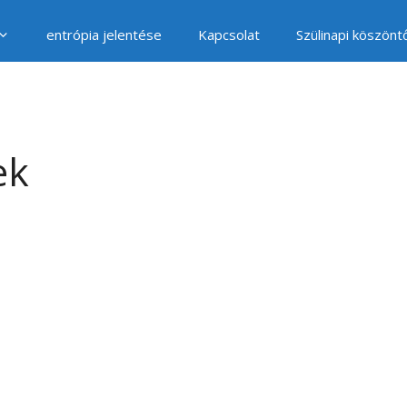
entrópia jelentése
Kapcsolat
Szülinapi köszönt
ek