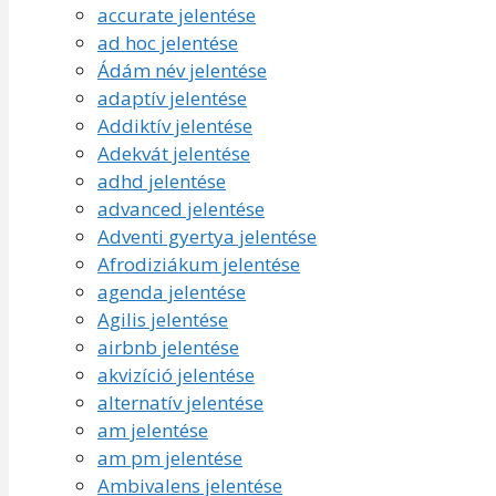
accurate jelentése
ad hoc jelentése
Ádám név jelentése
adaptív jelentése
Addiktív jelentése
Adekvát jelentése
adhd jelentése
advanced jelentése
Adventi gyertya jelentése
Afrodiziákum jelentése
agenda jelentése
Agilis jelentése
airbnb jelentése
akvizíció jelentése
alternatív jelentése
am jelentése
am pm jelentése
Ambivalens jelentése