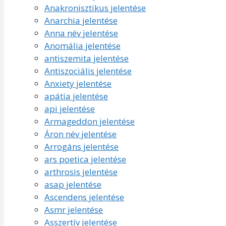
Anakronisztikus jelentése
Anarchia jelentése
Anna név jelentése
Anomália jelentése
antiszemita jelentése
Antiszociális jelentése
Anxiety jelentése
apátia jelentése
api jelentése
Armageddon jelentése
Áron név jelentése
Arrogáns jelentése
ars poetica jelentése
arthrosis jelentése
asap jelentése
Ascendens jelentése
Asmr jelentése
Asszertív jelentése