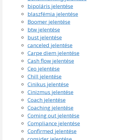
bipoláris jelentése
blaszfémia jelentése
Boomer jelentése
btw jelentése
bust jelentése
canceled jelentése
Carpe diem jelentése
Cash flow jelentése
Ceo jelentése
Chill jelentése
Cinikus jelentése
Cinizmus jelentése
Coach jelentése
Coaching jelentése
Coming out jelentése
Compliance jelentése
Confirmed jelentése
consider jelentése