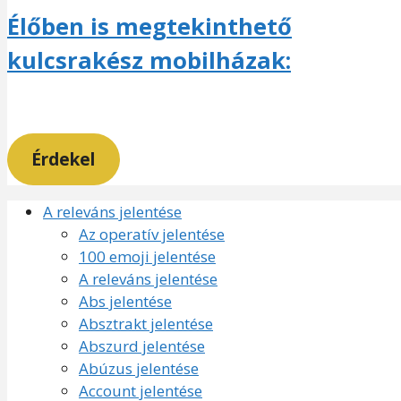
Élőben is megtekinthető
kulcsrakész mobilházak:
Érdekel
A releváns jelentése
Az operatív jelentése
100 emoji jelentése
A releváns jelentése
Abs jelentése
Absztrakt jelentése
Abszurd jelentése
Abúzus jelentése
Account jelentése