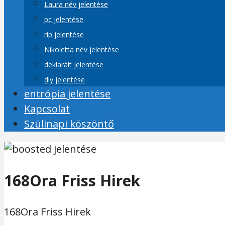
Laura név jelentése
pc jelentése
rip jelentése
Nikoletta név jelentése
deklarált jelentése
diy jelentése
entrópia jelentése
Kapcsolat
Szülinapi köszöntő
168Ora Friss Hirek
168Ora Friss Hirek