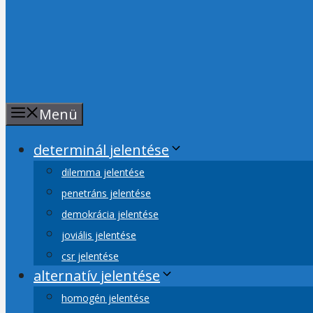
Menü
determinál jelentése
dilemma jelentése
penetráns jelentése
demokrácia jelentése
joviális jelentése
csr jelentése
alternatív jelentése
homogén jelentése