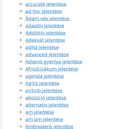
accurate jelentése
ad hoc jelentése
Ádám név jelentése
adaptív jelentése
Addiktív jelentése
Adekvát jelentése
adhd jelentése
advanced jelentése
Adventi gyertya jelentése
Afrodiziákum jelentése
agenda jelentése
Agilis jelentése
airbnb jelentése
akvizíció jelentése
alternatív jelentése
am jelentése
am pm jelentése
Ambivalens jelentése