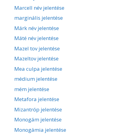
Marcell név jelentése
marginális jelentése
Márk név jelentése
Máté név jelentése
Mazel tov jelentése
Mazeltov jelentése
Mea culpa jelentése
médium jelentése
mém jelentése
Metafora jelentése
Mizantróp jelentése
Monogám jelentése
Monogámia jelentése