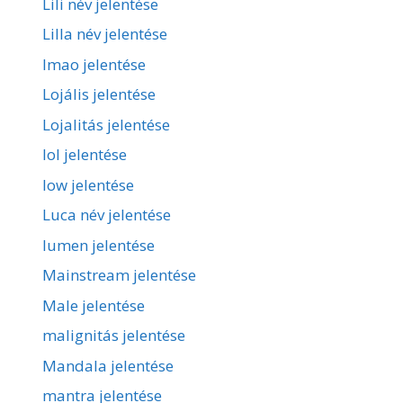
Lili név jelentése
Lilla név jelentése
lmao jelentése
Lojális jelentése
Lojalitás jelentése
lol jelentése
low jelentése
Luca név jelentése
lumen jelentése
Mainstream jelentése
Male jelentése
malignitás jelentése
Mandala jelentése
mantra jelentése