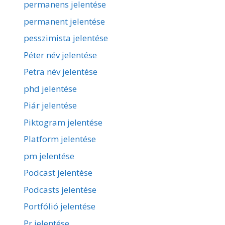
permanens jelentése
permanent jelentése
pesszimista jelentése
Péter név jelentése
Petra név jelentése
phd jelentése
Piár jelentése
Piktogram jelentése
Platform jelentése
pm jelentése
Podcast jelentése
Podcasts jelentése
Portfólió jelentése
Pr jelentése