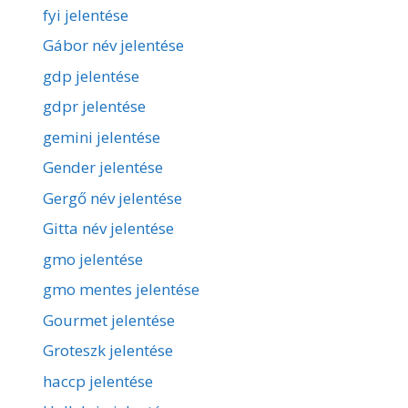
fyi jelentése
Gábor név jelentése
gdp jelentése
gdpr jelentése
gemini jelentése
Gender jelentése
Gergő név jelentése
Gitta név jelentése
gmo jelentése
gmo mentes jelentése
Gourmet jelentése
Groteszk jelentése
haccp jelentése