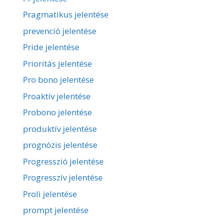
Pragmatikus jelentése
prevenció jelentése
Pride jelentése
Prioritás jelentése
Pro bono jelentése
Proaktív jelentése
Probono jelentése
produktív jelentése
prognózis jelentése
Progresszió jelentése
Progresszív jelentése
Proli jelentése
prompt jelentése