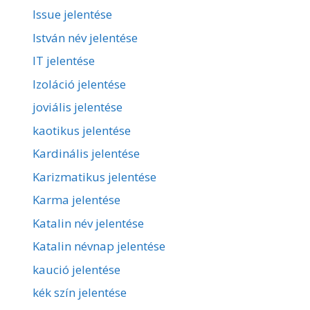
Issue jelentése
István név jelentése
IT jelentése
Izoláció jelentése
joviális jelentése
kaotikus jelentése
Kardinális jelentése
Karizmatikus jelentése
Karma jelentése
Katalin név jelentése
Katalin névnap jelentése
kaució jelentése
kék szín jelentése