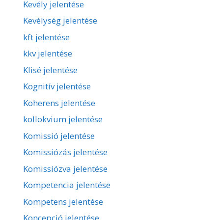
Kevély jelentése
Kevélység jelentése
kft jelentése
kkv jelentése
Klisé jelentése
Kognitív jelentése
Koherens jelentése
kollokvium jelentése
Komissió jelentése
Komissiózás jelentése
Komissiózva jelentése
Kompetencia jelentése
Kompetens jelentése
Koncepció jelentése