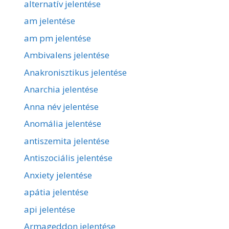
alternatív jelentése
am jelentése
am pm jelentése
Ambivalens jelentése
Anakronisztikus jelentése
Anarchia jelentése
Anna név jelentése
Anomália jelentése
antiszemita jelentése
Antiszociális jelentése
Anxiety jelentése
apátia jelentése
api jelentése
Armageddon jelentése