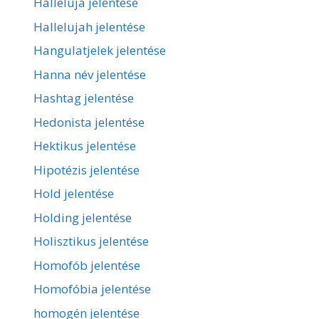
Halleluja jelentése
Hallelujah jelentése
Hangulatjelek jelentése
Hanna név jelentése
Hashtag jelentése
Hedonista jelentése
Hektikus jelentése
Hipotézis jelentése
Hold jelentése
Holding jelentése
Holisztikus jelentése
Homofób jelentése
Homofóbia jelentése
homogén jelentése