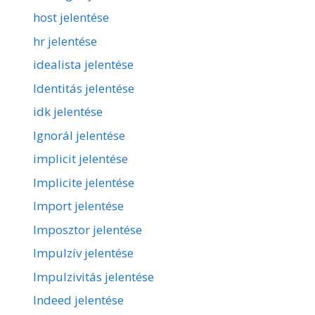
host jelentése
hr jelentése
idealista jelentése
Identitás jelentése
idk jelentése
Ignorál jelentése
implicit jelentése
Implicite jelentése
Import jelentése
Imposztor jelentése
Impulzív jelentése
Impulzivitás jelentése
Indeed jelentése