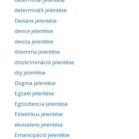
determinált jelentése
Deviáns jelentése
device jelentése
deviza jelentése
dilemma jelentése
diszkrimináció jelentése
diy jelentése
Dogma jelentése
Egzakt jelentése
Egzisztencia jelentése
Eklektikus jelentése
ekvivalens jelentése
Emancipáció jelentése