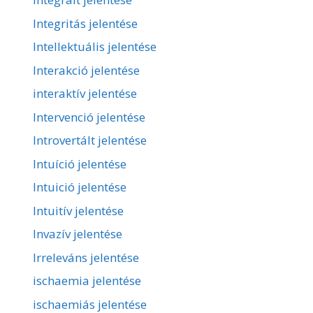
Integritás jelentése
Intellektuális jelentése
Interakció jelentése
interaktív jelentése
Intervenció jelentése
Introvertált jelentése
Intuíció jelentése
Intuició jelentése
Intuitív jelentése
Invazív jelentése
Irreleváns jelentése
ischaemia jelentése
ischaemiás jelentése