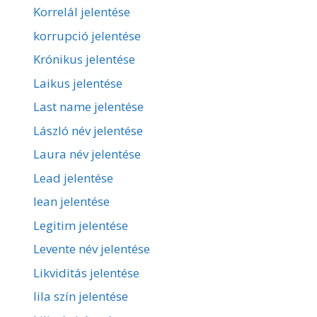
Korrelál jelentése
korrupció jelentése
Krónikus jelentése
Laikus jelentése
Last name jelentése
László név jelentése
Laura név jelentése
Lead jelentése
lean jelentése
Legitim jelentése
Levente név jelentése
Likviditás jelentése
lila szín jelentése