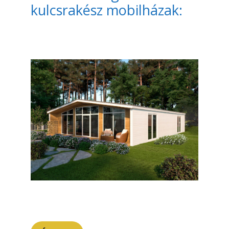
kulcsrakész mobilházak: