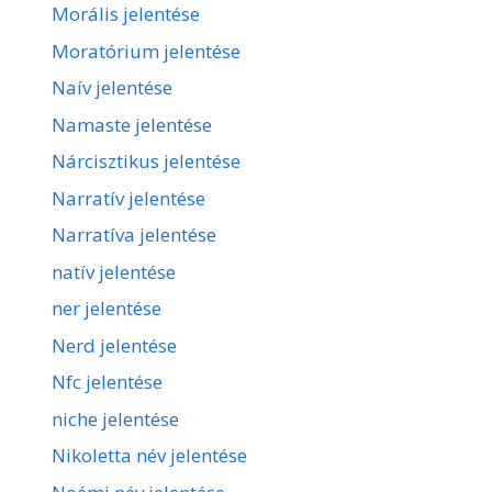
Morális jelentése
Moratórium jelentése
Naív jelentése
Namaste jelentése
Nárcisztikus jelentése
Narratív jelentése
Narratíva jelentése
natív jelentése
ner jelentése
Nerd jelentése
Nfc jelentése
niche jelentése
Nikoletta név jelentése