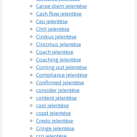
Carpe diem jelentése
Cash flow jelentése
Ceo jelentése
Chill jelentése
Cinikus jelentése
Cinizmus jelentése
Coach jelentése
Coaching jelentése
Coming out jelentése
Compliance jelentése
Confirmed jelentése
consider jelentése
content jelentése
cool jelentése
copd jelentése
Credo jelentése
Cringe jelentése
crp jelentése