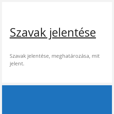
Kilépés
a
tartalomba
Szavak jelentése
Szavak jelentése, meghatározása, mit
jelent.