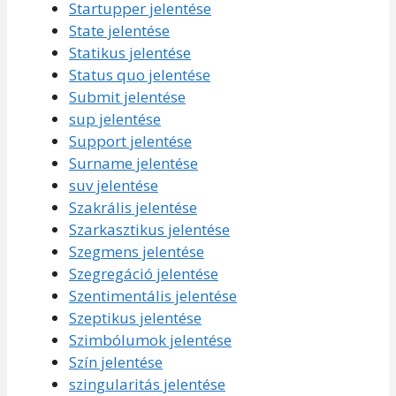
Startupper jelentése
State jelentése
Statikus jelentése
Status quo jelentése
Submit jelentése
sup jelentése
Support jelentése
Surname jelentése
suv jelentése
Szakrális jelentése
Szarkasztikus jelentése
Szegmens jelentése
Szegregáció jelentése
Szentimentális jelentése
Szeptikus jelentése
Szimbólumok jelentése
Szín jelentése
szingularitás jelentése