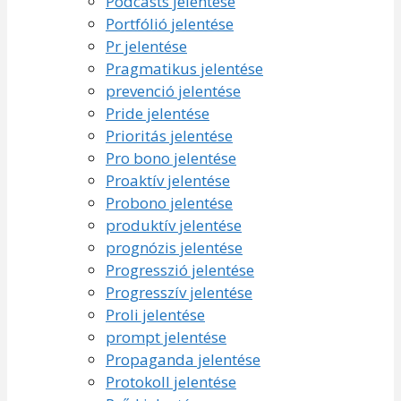
Podcasts jelentése
Portfólió jelentése
Pr jelentése
Pragmatikus jelentése
prevenció jelentése
Pride jelentése
Prioritás jelentése
Pro bono jelentése
Proaktív jelentése
Probono jelentése
produktív jelentése
prognózis jelentése
Progresszió jelentése
Progresszív jelentése
Proli jelentése
prompt jelentése
Propaganda jelentése
Protokoll jelentése