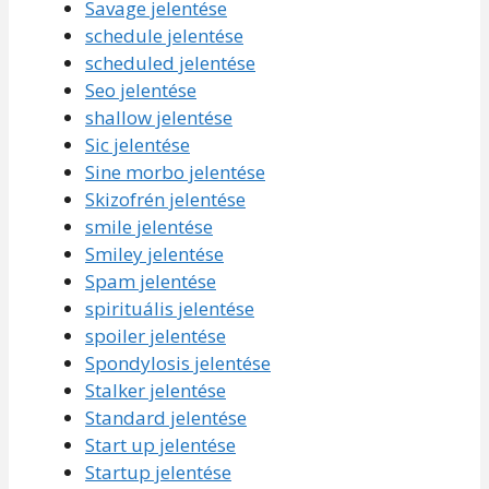
Savage jelentése
schedule jelentése
scheduled jelentése
Seo jelentése
shallow jelentése
Sic jelentése
Sine morbo jelentése
Skizofrén jelentése
smile jelentése
Smiley jelentése
Spam jelentése
spirituális jelentése
spoiler jelentése
Spondylosis jelentése
Stalker jelentése
Standard jelentése
Start up jelentése
Startup jelentése