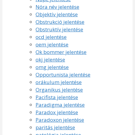
Nóra név jelentése
Objektív jelentése
Obstrukció jelentése
Obstruktív jelentése
ocd jelentése
oem jelentése
Ok bommer jelentése
okj jelentése
omg jelentése
Opportunista jelentése
orákulum jelentése
Organikus jelentése
Pacifista jelentése
Paradigma jelentése
Paradox jelentése
Paradoxon jelentése
paritás jelentése
patológia jelentése