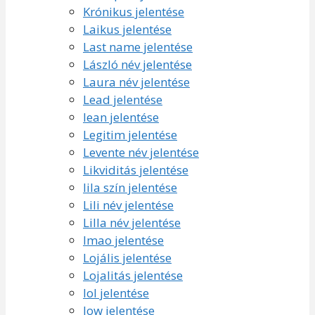
Krónikus jelentése
Laikus jelentése
Last name jelentése
László név jelentése
Laura név jelentése
Lead jelentése
lean jelentése
Legitim jelentése
Levente név jelentése
Likviditás jelentése
lila szín jelentése
Lili név jelentése
Lilla név jelentése
lmao jelentése
Lojális jelentése
Lojalitás jelentése
lol jelentése
low jelentése