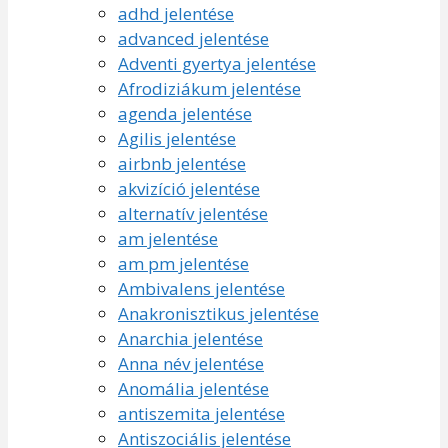
adhd jelentése
advanced jelentése
Adventi gyertya jelentése
Afrodiziákum jelentése
agenda jelentése
Agilis jelentése
airbnb jelentése
akvizíció jelentése
alternatív jelentése
am jelentése
am pm jelentése
Ambivalens jelentése
Anakronisztikus jelentése
Anarchia jelentése
Anna név jelentése
Anomália jelentése
antiszemita jelentése
Antiszociális jelentése