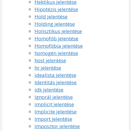
Hektikus jelentése
Hipotézis jelentése
Hold jelentése
Holding jelentése
Holisztikus jelentése
Homofób jelentése
Homofóbia jelentése
homogén jelentése
host jelentése
hr jelentése
idealista jelentése
Identitás jelentése
idk jelentése
Ignorál jelentése
implicit jelentése
Implicite jelentése
Import jelentése
Imposztor jelentése