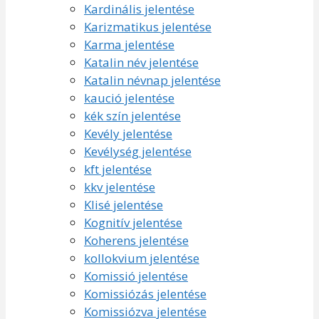
Kardinális jelentése
Karizmatikus jelentése
Karma jelentése
Katalin név jelentése
Katalin névnap jelentése
kaució jelentése
kék szín jelentése
Kevély jelentése
Kevélység jelentése
kft jelentése
kkv jelentése
Klisé jelentése
Kognitív jelentése
Koherens jelentése
kollokvium jelentése
Komissió jelentése
Komissiózás jelentése
Komissiózva jelentése