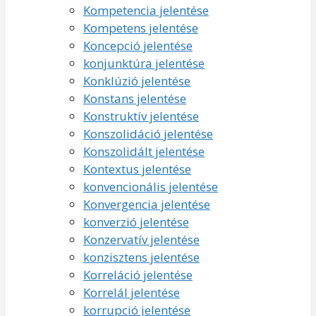
Kompetencia jelentése
Kompetens jelentése
Koncepció jelentése
konjunktúra jelentése
Konklúzió jelentése
Konstans jelentése
Konstruktív jelentése
Konszolidáció jelentése
Konszolidált jelentése
Kontextus jelentése
konvencionális jelentése
Konvergencia jelentése
konverzió jelentése
Konzervatív jelentése
konzisztens jelentése
Korreláció jelentése
Korrelál jelentése
korrupció jelentése