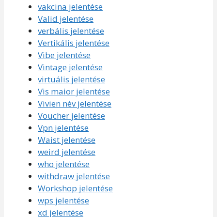
vakcina jelentése
Valid jelentése
verbális jelentése
Vertikális jelentése
Vibe jelentése
Vintage jelentése
virtuális jelentése
Vis maior jelentése
Vivien név jelentése
Voucher jelentése
Vpn jelentése
Waist jelentése
weird jelentése
who jelentése
withdraw jelentése
Workshop jelentése
wps jelentése
xd jelentése