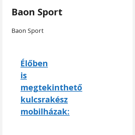
Baon Sport
Baon Sport
Élőben
is
megtekinthető
kulcsrakész
mobilházak: