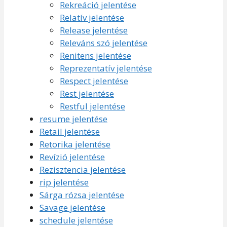
Rekreáció jelentése
Relatív jelentése
Release jelentése
Releváns szó jelentése
Renitens jelentése
Reprezentatív jelentése
Respect jelentése
Rest jelentése
Restful jelentése
resume jelentése
Retail jelentése
Retorika jelentése
Revízió jelentése
Rezisztencia jelentése
rip jelentése
Sárga rózsa jelentése
Savage jelentése
schedule jelentése