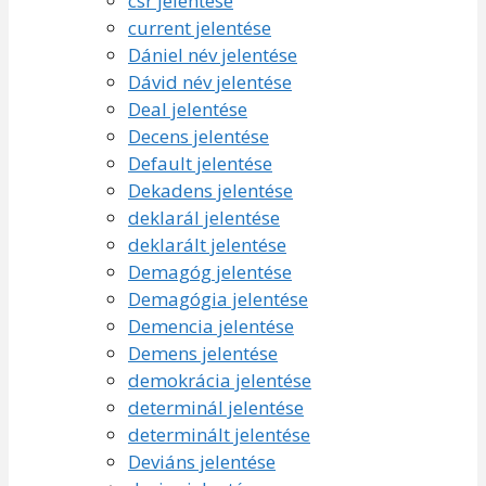
csr jelentése
current jelentése
Dániel név jelentése
Dávid név jelentése
Deal jelentése
Decens jelentése
Default jelentése
Dekadens jelentése
deklarál jelentése
deklarált jelentése
Demagóg jelentése
Demagógia jelentése
Demencia jelentése
Demens jelentése
demokrácia jelentése
determinál jelentése
determinált jelentése
Deviáns jelentése