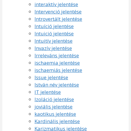
interaktív jelentése
Intervenció jelentése
Introvertált jelentése
Intuíció jelentése
Intuició jelentése
Intuitív jelentése
Invazív jelentése
Irreleváns jelentése
ischaemia jelentése
ischaemiás jelentése
Issue jelentése
István név jelentése
IT jelentése
Izoláció jelentése
joviális jelentése
kaotikus jelentése
Kardinális jelentése
Karizmatikus jelentése