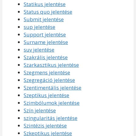
Statikus jelentése
Status quo jelentése
Submit jelentése
sup jelentése
Support jelentése
Surname jelentése
suv jelentése
Szakrális jelentése
Szarkasztikus jelentése
Szegmens jelentése
Szegregáció jelentése
Szentimentális jelentése
Szeptikus jelentése
Szimbólumok jelentése
Szín jelentése
szingularitás jelentése
Szintézis jelentése
Szkeptikus jelentése