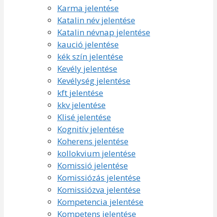
Karma jelentése
Katalin név jelentése
Katalin névnap jelentése
kaució jelentése
kék szín jelentése
Kevély jelentése
Kevélység jelentése
kft jelentése
kkv jelentése
Klisé jelentése
Kognitív jelentése
Koherens jelentése
kollokvium jelentése
Komissió jelentése
Komissiózás jelentése
Komissiózva jelentése
Kompetencia jelentése
Kompetens jelentése