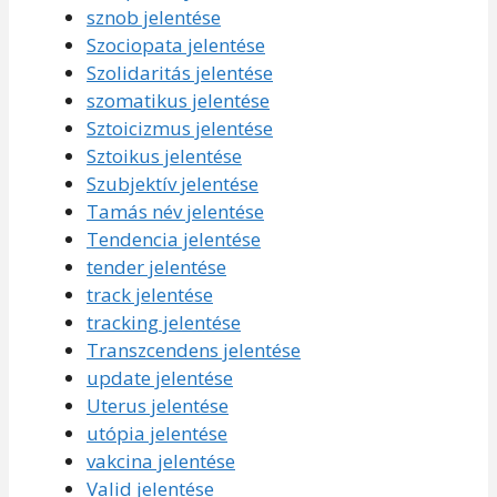
sznob jelentése
Szociopata jelentése
Szolidaritás jelentése
szomatikus jelentése
Sztoicizmus jelentése
Sztoikus jelentése
Szubjektív jelentése
Tamás név jelentése
Tendencia jelentése
tender jelentése
track jelentése
tracking jelentése
Transzcendens jelentése
update jelentése
Uterus jelentése
utópia jelentése
vakcina jelentése
Valid jelentése