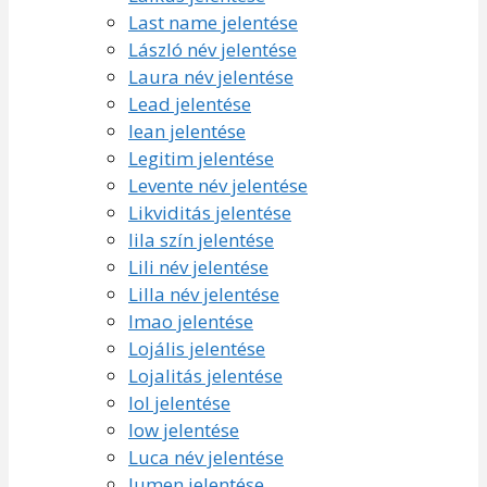
Last name jelentése
László név jelentése
Laura név jelentése
Lead jelentése
lean jelentése
Legitim jelentése
Levente név jelentése
Likviditás jelentése
lila szín jelentése
Lili név jelentése
Lilla név jelentése
lmao jelentése
Lojális jelentése
Lojalitás jelentése
lol jelentése
low jelentése
Luca név jelentése
lumen jelentése