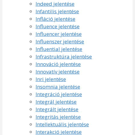
Indeed jelentése
Infantilis jelentése
Infláció jelentése
Influence jelentése
Influencer jelentése
Influenszer jelentése
Influential jelentése
Infrastruktúra jelentése
Innováció jelentése
Innovatív jelentése
Inri jelentése
Insomnia jelentése
Integráció jelentése
Integrál jelentése
Integrált jelentése
Integritás jelentése
Intellektuális jelentése
Interakció jelentése