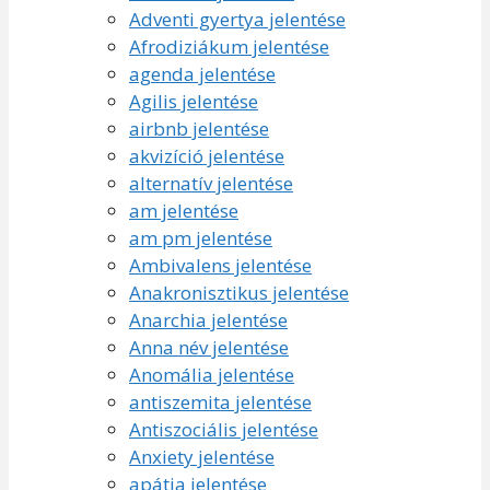
Adventi gyertya jelentése
Afrodiziákum jelentése
agenda jelentése
Agilis jelentése
airbnb jelentése
akvizíció jelentése
alternatív jelentése
am jelentése
am pm jelentése
Ambivalens jelentése
Anakronisztikus jelentése
Anarchia jelentése
Anna név jelentése
Anomália jelentése
antiszemita jelentése
Antiszociális jelentése
Anxiety jelentése
apátia jelentése