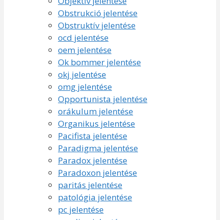
Objektív jelentése
Obstrukció jelentése
Obstruktív jelentése
ocd jelentése
oem jelentése
Ok bommer jelentése
okj jelentése
omg jelentése
Opportunista jelentése
orákulum jelentése
Organikus jelentése
Pacifista jelentése
Paradigma jelentése
Paradox jelentése
Paradoxon jelentése
paritás jelentése
patológia jelentése
pc jelentése