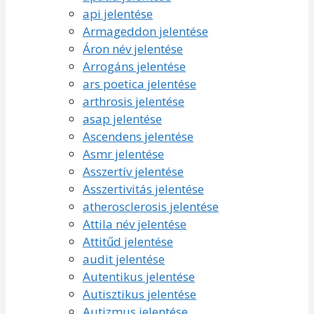
api jelentése
Armageddon jelentése
Áron név jelentése
Arrogáns jelentése
ars poetica jelentése
arthrosis jelentése
asap jelentése
Ascendens jelentése
Asmr jelentése
Asszertív jelentése
Asszertivitás jelentése
atherosclerosis jelentése
Attila név jelentése
Attitűd jelentése
audit jelentése
Autentikus jelentése
Autisztikus jelentése
Autizmus jelentése