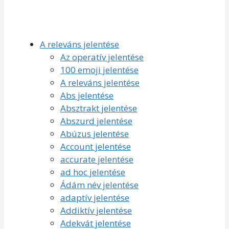
A releváns jelentése
Az operatív jelentése
100 emoji jelentése
A releváns jelentése
Abs jelentése
Absztrakt jelentése
Abszurd jelentése
Abúzus jelentése
Account jelentése
accurate jelentése
ad hoc jelentése
Ádám név jelentése
adaptív jelentése
Addiktív jelentése
Adekvát jelentése