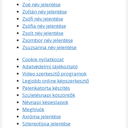
Zoé név jelentése
Zoltán név jelentése
Zsófi név jelentése
Zsófia név jelentése
Zsolt név jelentése
Zsombor név jelentése
Zsuzsanna név jelentése
Cookie nyilatkozat
Adatvédelmi tájékoztató
Video szerkesztő programok
Legjobb online képszerkesztő
Pelenkatorta készítés
Születésnapi köszöntők
Névnapi képeslapok
Meghívók
Axióma jelentése
Sztereotípia jelentése