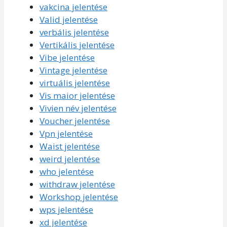
vakcina jelentése
Valid jelentése
verbális jelentése
Vertikális jelentése
Vibe jelentése
Vintage jelentése
virtuális jelentése
Vis maior jelentése
Vivien név jelentése
Voucher jelentése
Vpn jelentése
Waist jelentése
weird jelentése
who jelentése
withdraw jelentése
Workshop jelentése
wps jelentése
xd jelentése