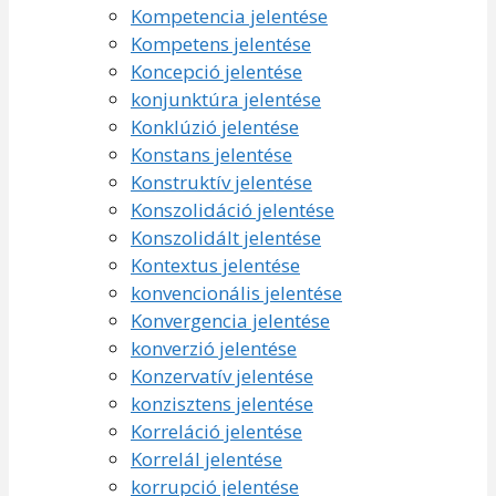
Kompetencia jelentése
Kompetens jelentése
Koncepció jelentése
konjunktúra jelentése
Konklúzió jelentése
Konstans jelentése
Konstruktív jelentése
Konszolidáció jelentése
Konszolidált jelentése
Kontextus jelentése
konvencionális jelentése
Konvergencia jelentése
konverzió jelentése
Konzervatív jelentése
konzisztens jelentése
Korreláció jelentése
Korrelál jelentése
korrupció jelentése