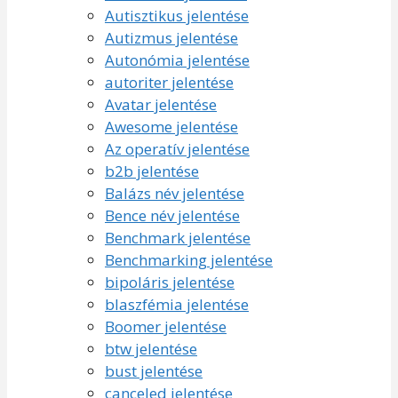
Autisztikus jelentése
Autizmus jelentése
Autonómia jelentése
autoriter jelentése
Avatar jelentése
Awesome jelentése
Az operatív jelentése
b2b jelentése
Balázs név jelentése
Bence név jelentése
Benchmark jelentése
Benchmarking jelentése
bipoláris jelentése
blaszfémia jelentése
Boomer jelentése
btw jelentése
bust jelentése
canceled jelentése