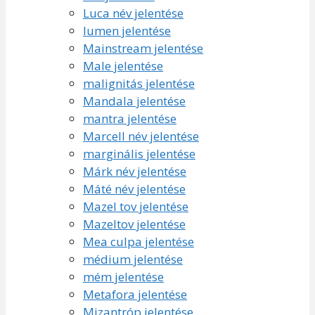
Luca név jelentése
lumen jelentése
Mainstream jelentése
Male jelentése
malignitás jelentése
Mandala jelentése
mantra jelentése
Marcell név jelentése
marginális jelentése
Márk név jelentése
Máté név jelentése
Mazel tov jelentése
Mazeltov jelentése
Mea culpa jelentése
médium jelentése
mém jelentése
Metafora jelentése
Mizantróp jelentése