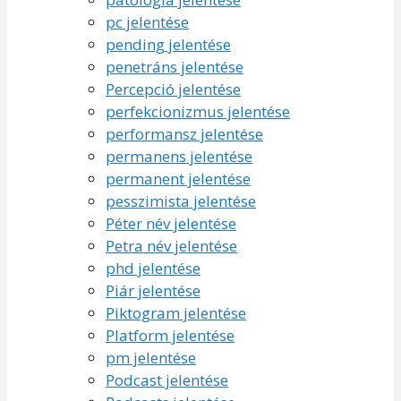
pc jelentése
pending jelentése
penetráns jelentése
Percepció jelentése
perfekcionizmus jelentése
performansz jelentése
permanens jelentése
permanent jelentése
pesszimista jelentése
Péter név jelentése
Petra név jelentése
phd jelentése
Piár jelentése
Piktogram jelentése
Platform jelentése
pm jelentése
Podcast jelentése