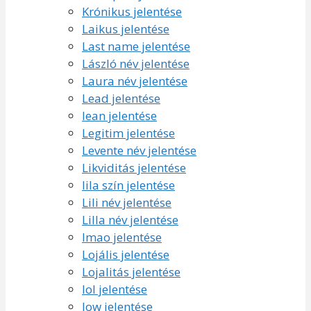
Krónikus jelentése
Laikus jelentése
Last name jelentése
László név jelentése
Laura név jelentése
Lead jelentése
lean jelentése
Legitim jelentése
Levente név jelentése
Likviditás jelentése
lila szín jelentése
Lili név jelentése
Lilla név jelentése
lmao jelentése
Lojális jelentése
Lojalitás jelentése
lol jelentése
low jelentése