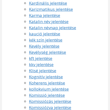
Kardinális jelentése
Karizmatikus jelentése
Karma jelentése
Katalin név jelentése
Katalin névnap jelentése
kaució jelentése
kék szín jelentése
Kevély jelentése
Kevélység jelentése
kft jelentése
kkv jelentése
Klisé jelentése
Kognitív jelentése
Koherens jelentése
kollokvium jelentése
Komissió jelentése
Komissiózás jelentése
Komissiózva jelentése