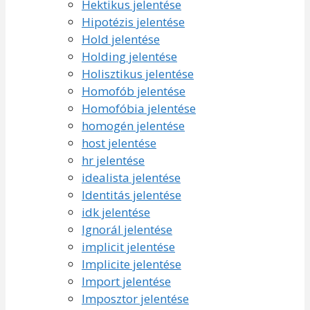
Hektikus jelentése
Hipotézis jelentése
Hold jelentése
Holding jelentése
Holisztikus jelentése
Homofób jelentése
Homofóbia jelentése
homogén jelentése
host jelentése
hr jelentése
idealista jelentése
Identitás jelentése
idk jelentése
Ignorál jelentése
implicit jelentése
Implicite jelentése
Import jelentése
Imposztor jelentése