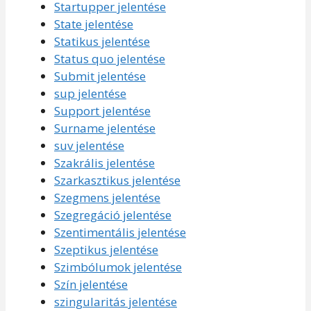
Startupper jelentése
State jelentése
Statikus jelentése
Status quo jelentése
Submit jelentése
sup jelentése
Support jelentése
Surname jelentése
suv jelentése
Szakrális jelentése
Szarkasztikus jelentése
Szegmens jelentése
Szegregáció jelentése
Szentimentális jelentése
Szeptikus jelentése
Szimbólumok jelentése
Szín jelentése
szingularitás jelentése