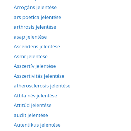
Arrogáns jelentése
ars poetica jelentése
arthrosis jelentése
asap jelentése
Ascendens jelentése
Asmr jelentése
Asszertív jelentése
Asszertivitás jelentése
atherosclerosis jelentése
Attila név jelentése
Attitűd jelentése
audit jelentése
Autentikus jelentése