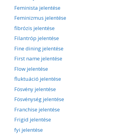
Feminista jelentése
Feminizmus jelentése
fibrózis jelentése
Filantróp jelentése
Fine dining jelentése
First name jelentése
Flow jelentése
fluktuáció jelentése
Fösvény jelentése
Fösvénység jelentése
Franchise jelentése
Frigid jelentése
fyi jelentése