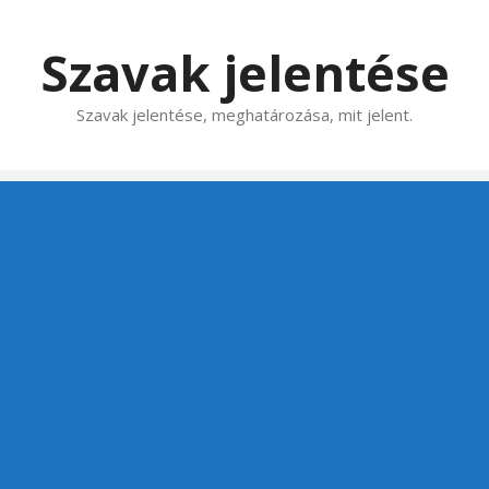
Kilépés
a
Szavak jelentése
tartalomba
Szavak jelentése, meghatározása, mit jelent.