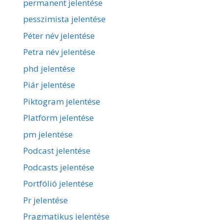
permanent jelentése
pesszimista jelentése
Péter név jelentése
Petra név jelentése
phd jelentése
Piár jelentése
Piktogram jelentése
Platform jelentése
pm jelentése
Podcast jelentése
Podcasts jelentése
Portfólió jelentése
Pr jelentése
Pragmatikus jelentése