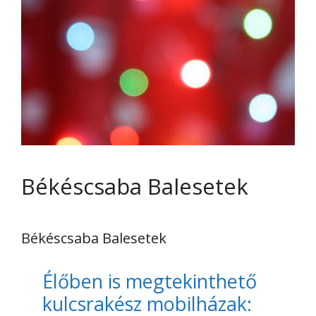
Békéscsaba Balesetek
Békéscsaba Balesetek
Élőben is megtekinthető
kulcsrakész mobilházak: