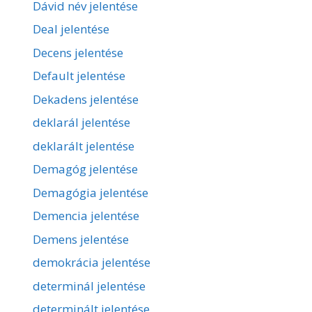
Dávid név jelentése
Deal jelentése
Decens jelentése
Default jelentése
Dekadens jelentése
deklarál jelentése
deklarált jelentése
Demagóg jelentése
Demagógia jelentése
Demencia jelentése
Demens jelentése
demokrácia jelentése
determinál jelentése
determinált jelentése