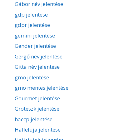
Gábor név jelentése
gdp jelentése
gdpr jelentése
gemini jelentése
Gender jelentése
Gergő név jelentése
Gitta név jelentése
gmo jelentése
gmo mentes jelentése
Gourmet jelentése
Groteszk jelentése
haccp jelentése
Halleluja jelentése