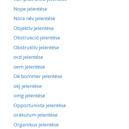
Nope jelentése
Nóra név jelentése
Objektív jelentése
Obstrukció jelentése
Obstruktív jelentése
ocd jelentése
oem jelentése
Ok bommer jelentése
okj jelentése
omg jelentése
Opportunista jelentése
orákulum jelentése
Organikus jelentése