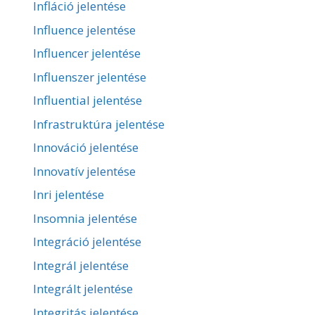
Infláció jelentése
Influence jelentése
Influencer jelentése
Influenszer jelentése
Influential jelentése
Infrastruktúra jelentése
Innováció jelentése
Innovatív jelentése
Inri jelentése
Insomnia jelentése
Integráció jelentése
Integrál jelentése
Integrált jelentése
Integritás jelentése