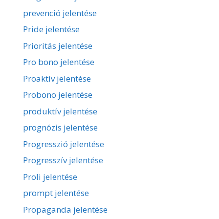
prevenció jelentése
Pride jelentése
Prioritás jelentése
Pro bono jelentése
Proaktív jelentése
Probono jelentése
produktív jelentése
prognózis jelentése
Progresszió jelentése
Progresszív jelentése
Proli jelentése
prompt jelentése
Propaganda jelentése