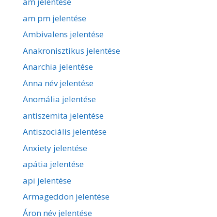
am jelentése
am pm jelentése
Ambivalens jelentése
Anakronisztikus jelentése
Anarchia jelentése
Anna név jelentése
Anomália jelentése
antiszemita jelentése
Antiszociális jelentése
Anxiety jelentése
apátia jelentése
api jelentése
Armageddon jelentése
Áron név jelentése