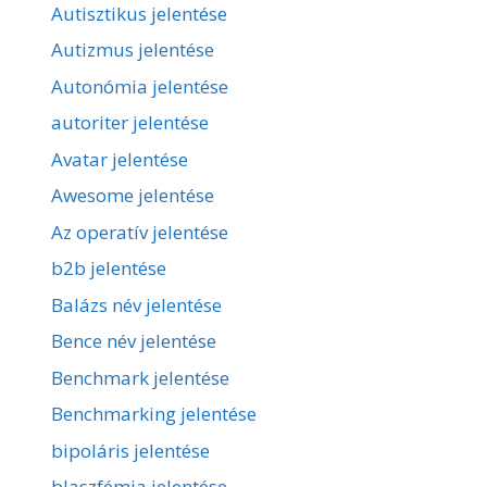
Autisztikus jelentése
Autizmus jelentése
Autonómia jelentése
autoriter jelentése
Avatar jelentése
Awesome jelentése
Az operatív jelentése
b2b jelentése
Balázs név jelentése
Bence név jelentése
Benchmark jelentése
Benchmarking jelentése
bipoláris jelentése
blaszfémia jelentése