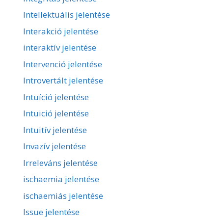
Intellektuális jelentése
Interakció jelentése
interaktív jelentése
Intervenció jelentése
Introvertált jelentése
Intuíció jelentése
Intuició jelentése
Intuitív jelentése
Invazív jelentése
Irreleváns jelentése
ischaemia jelentése
ischaemiás jelentése
Issue jelentése