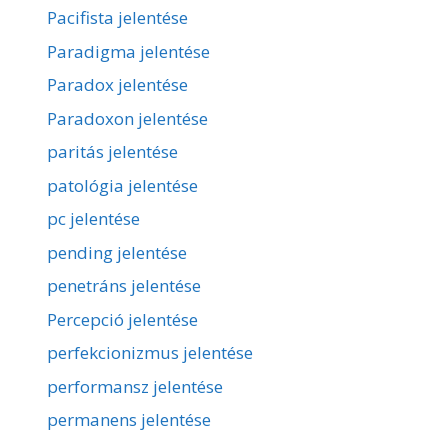
Pacifista jelentése
Paradigma jelentése
Paradox jelentése
Paradoxon jelentése
paritás jelentése
patológia jelentése
pc jelentése
pending jelentése
penetráns jelentése
Percepció jelentése
perfekcionizmus jelentése
performansz jelentése
permanens jelentése