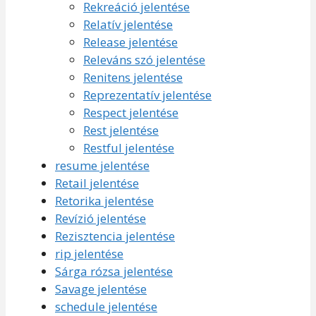
Rekreáció jelentése
Relatív jelentése
Release jelentése
Releváns szó jelentése
Renitens jelentése
Reprezentatív jelentése
Respect jelentése
Rest jelentése
Restful jelentése
resume jelentése
Retail jelentése
Retorika jelentése
Revízió jelentése
Rezisztencia jelentése
rip jelentése
Sárga rózsa jelentése
Savage jelentése
schedule jelentése