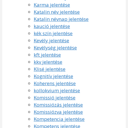
Karma jelentése
Katalin név jelentése
Katalin névnap jelentése
kaució jelentése
kék szín jelentése
Kevély jelentése
Kevélység jelentése
kft jelentése
kkv jelentése
Klisé jelentése
Kognitív jelentése
Koherens jelentése
kollokvium jelentése
Komissió jelentése
Komissiózás jelentése
Komissiózva jelentése
Kompetencia jelentése
Kompetens jelentése