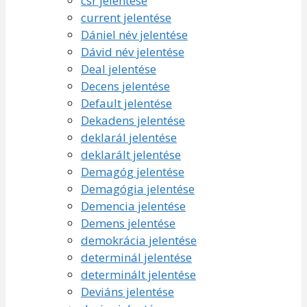
csr jelentése
current jelentése
Dániel név jelentése
Dávid név jelentése
Deal jelentése
Decens jelentése
Default jelentése
Dekadens jelentése
deklarál jelentése
deklarált jelentése
Demagóg jelentése
Demagógia jelentése
Demencia jelentése
Demens jelentése
demokrácia jelentése
determinál jelentése
determinált jelentése
Deviáns jelentése