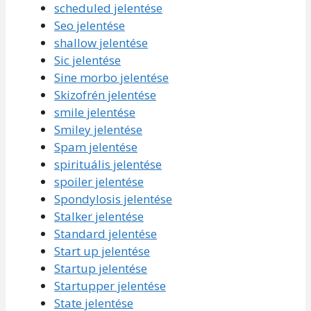
scheduled jelentése
Seo jelentése
shallow jelentése
Sic jelentése
Sine morbo jelentése
Skizofrén jelentése
smile jelentése
Smiley jelentése
Spam jelentése
spirituális jelentése
spoiler jelentése
Spondylosis jelentése
Stalker jelentése
Standard jelentése
Start up jelentése
Startup jelentése
Startupper jelentése
State jelentése