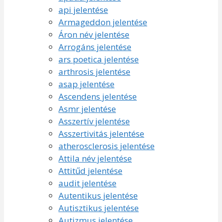
api jelentése
Armageddon jelentése
Áron név jelentése
Arrogáns jelentése
ars poetica jelentése
arthrosis jelentése
asap jelentése
Ascendens jelentése
Asmr jelentése
Asszertív jelentése
Asszertivitás jelentése
atherosclerosis jelentése
Attila név jelentése
Attitűd jelentése
audit jelentése
Autentikus jelentése
Autisztikus jelentése
Autizmus jelentése