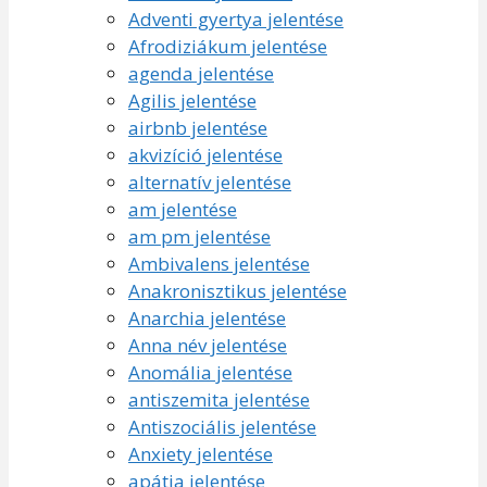
Adventi gyertya jelentése
Afrodiziákum jelentése
agenda jelentése
Agilis jelentése
airbnb jelentése
akvizíció jelentése
alternatív jelentése
am jelentése
am pm jelentése
Ambivalens jelentése
Anakronisztikus jelentése
Anarchia jelentése
Anna név jelentése
Anomália jelentése
antiszemita jelentése
Antiszociális jelentése
Anxiety jelentése
apátia jelentése