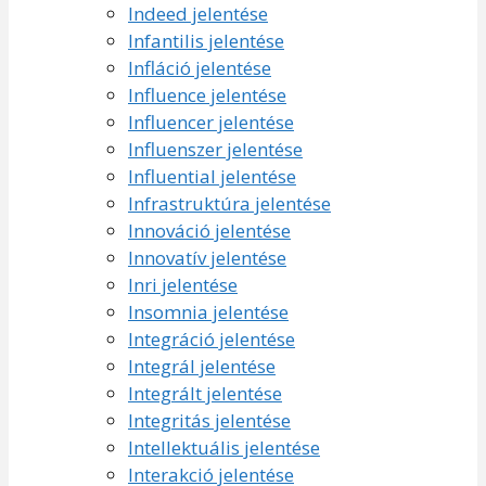
Indeed jelentése
Infantilis jelentése
Infláció jelentése
Influence jelentése
Influencer jelentése
Influenszer jelentése
Influential jelentése
Infrastruktúra jelentése
Innováció jelentése
Innovatív jelentése
Inri jelentése
Insomnia jelentése
Integráció jelentése
Integrál jelentése
Integrált jelentése
Integritás jelentése
Intellektuális jelentése
Interakció jelentése