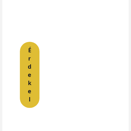
É
r
d
e
k
e
l