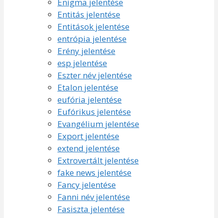
Enigma jelentése
Entitás jelentése
Entitások jelentése
entrópia jelentése
Erény jelentése
esp jelentése
Eszter név jelentése
Etalon jelentése
eufória jelentése
Eufórikus jelentése
Evangélium jelentése
Export jelentése
extend jelentése
Extrovertált jelentése
fake news jelentése
Fancy jelentése
Fanni név jelentése
Fasiszta jelentése