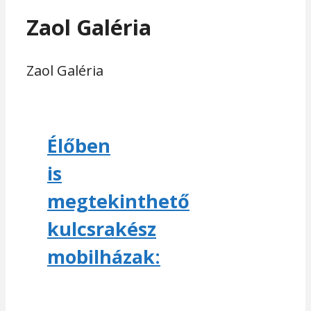
Zaol Galéria
Zaol Galéria
Élőben
is
megtekinthető
kulcsrakész
mobilházak: