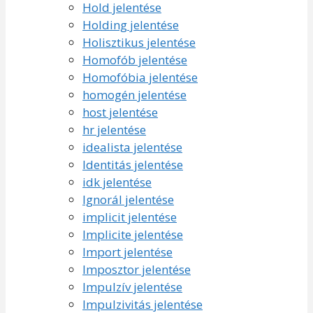
Hold jelentése
Holding jelentése
Holisztikus jelentése
Homofób jelentése
Homofóbia jelentése
homogén jelentése
host jelentése
hr jelentése
idealista jelentése
Identitás jelentése
idk jelentése
Ignorál jelentése
implicit jelentése
Implicite jelentése
Import jelentése
Imposztor jelentése
Impulzív jelentése
Impulzivitás jelentése