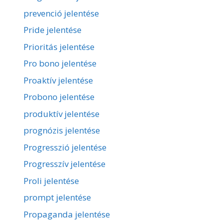
prevenció jelentése
Pride jelentése
Prioritás jelentése
Pro bono jelentése
Proaktív jelentése
Probono jelentése
produktív jelentése
prognózis jelentése
Progresszió jelentése
Progresszív jelentése
Proli jelentése
prompt jelentése
Propaganda jelentése