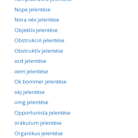
Nope jelentése
Nóra név jelentése
Objektív jelentése
Obstrukció jelentése
Obstruktív jelentése
ocd jelentése
oem jelentése
Ok bommer jelentése
okj jelentése
omg jelentése
Opportunista jelentése
orákulum jelentése
Organikus jelentése