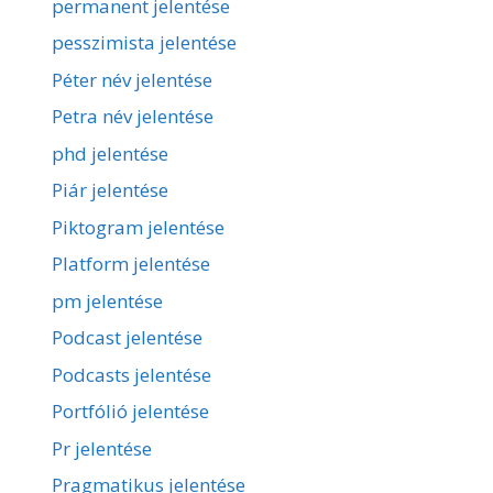
permanent jelentése
pesszimista jelentése
Péter név jelentése
Petra név jelentése
phd jelentése
Piár jelentése
Piktogram jelentése
Platform jelentése
pm jelentése
Podcast jelentése
Podcasts jelentése
Portfólió jelentése
Pr jelentése
Pragmatikus jelentése