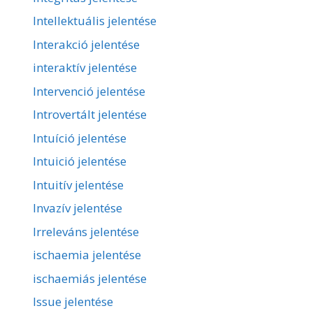
Intellektuális jelentése
Interakció jelentése
interaktív jelentése
Intervenció jelentése
Introvertált jelentése
Intuíció jelentése
Intuició jelentése
Intuitív jelentése
Invazív jelentése
Irreleváns jelentése
ischaemia jelentése
ischaemiás jelentése
Issue jelentése