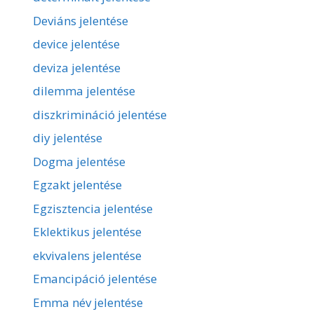
Deviáns jelentése
device jelentése
deviza jelentése
dilemma jelentése
diszkrimináció jelentése
diy jelentése
Dogma jelentése
Egzakt jelentése
Egzisztencia jelentése
Eklektikus jelentése
ekvivalens jelentése
Emancipáció jelentése
Emma név jelentése