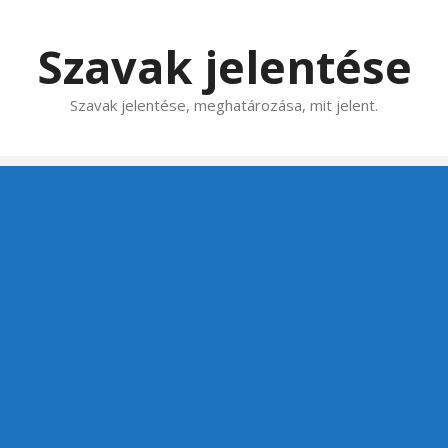
Kilépés
a
Szavak jelentése
tartalomba
Szavak jelentése, meghatározása, mit jelent.