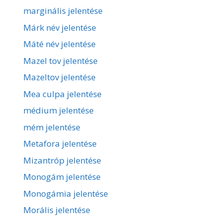
marginális jelentése
Márk név jelentése
Máté név jelentése
Mazel tov jelentése
Mazeltov jelentése
Mea culpa jelentése
médium jelentése
mém jelentése
Metafora jelentése
Mizantróp jelentése
Monogám jelentése
Monogámia jelentése
Morális jelentése