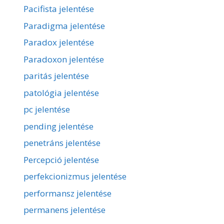
Pacifista jelentése
Paradigma jelentése
Paradox jelentése
Paradoxon jelentése
paritás jelentése
patológia jelentése
pc jelentése
pending jelentése
penetráns jelentése
Percepció jelentése
perfekcionizmus jelentése
performansz jelentése
permanens jelentése