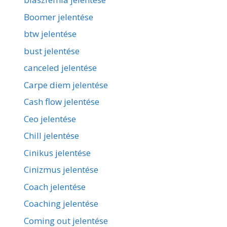
Boomer jelentése
btw jelentése
bust jelentése
canceled jelentése
Carpe diem jelentése
Cash flow jelentése
Ceo jelentése
Chill jelentése
Cinikus jelentése
Cinizmus jelentése
Coach jelentése
Coaching jelentése
Coming out jelentése