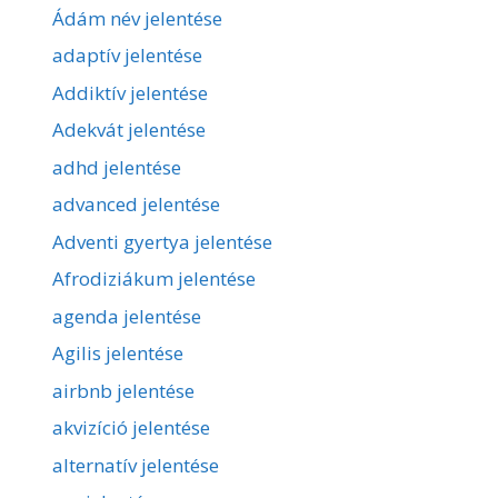
Ádám név jelentése
adaptív jelentése
Addiktív jelentése
Adekvát jelentése
adhd jelentése
advanced jelentése
Adventi gyertya jelentése
Afrodiziákum jelentése
agenda jelentése
Agilis jelentése
airbnb jelentése
akvizíció jelentése
alternatív jelentése