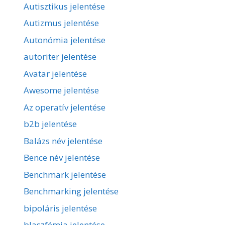
Autisztikus jelentése
Autizmus jelentése
Autonómia jelentése
autoriter jelentése
Avatar jelentése
Awesome jelentése
Az operatív jelentése
b2b jelentése
Balázs név jelentése
Bence név jelentése
Benchmark jelentése
Benchmarking jelentése
bipoláris jelentése
blaszfémia jelentése