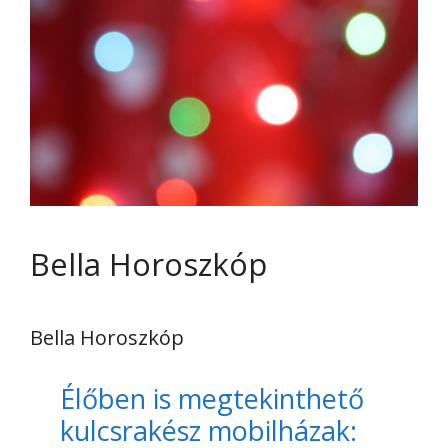
Bella Horoszkóp
Bella Horoszkóp
Élőben is megtekinthető
kulcsrakész mobilházak: