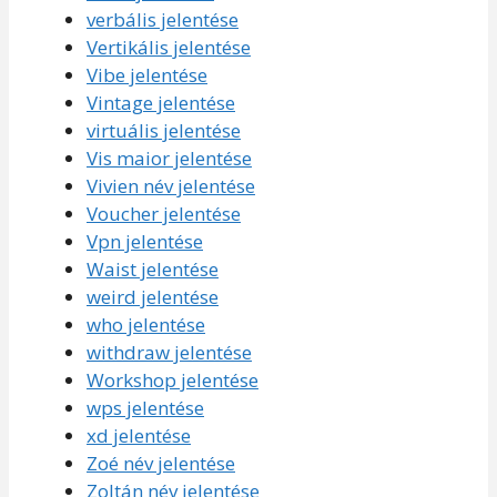
verbális jelentése
Vertikális jelentése
Vibe jelentése
Vintage jelentése
virtuális jelentése
Vis maior jelentése
Vivien név jelentése
Voucher jelentése
Vpn jelentése
Waist jelentése
weird jelentése
who jelentése
withdraw jelentése
Workshop jelentése
wps jelentése
xd jelentése
Zoé név jelentése
Zoltán név jelentése