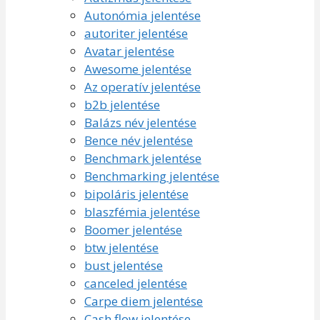
Autonómia jelentése
autoriter jelentése
Avatar jelentése
Awesome jelentése
Az operatív jelentése
b2b jelentése
Balázs név jelentése
Bence név jelentése
Benchmark jelentése
Benchmarking jelentése
bipoláris jelentése
blaszfémia jelentése
Boomer jelentése
btw jelentése
bust jelentése
canceled jelentése
Carpe diem jelentése
Cash flow jelentése