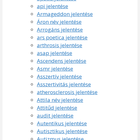
api jelentése
Armageddon jelentése
Áron név jelentése
Arrogáns jelentése
ars poetica jelentése
arthrosis jelentése
asap jelentése
Ascendens jelentése
Asmr jelentése
Asszertív jelentése
Asszertivitás jelentése
atherosclerosis jelentése
Attila név jelentése
Attitűd jelentése
audit jelentése
Autentikus jelentése
Autisztikus jelentése
Autizmus jelentése