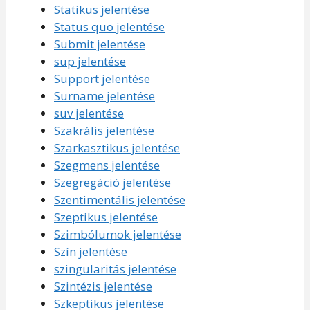
Statikus jelentése
Status quo jelentése
Submit jelentése
sup jelentése
Support jelentése
Surname jelentése
suv jelentése
Szakrális jelentése
Szarkasztikus jelentése
Szegmens jelentése
Szegregáció jelentése
Szentimentális jelentése
Szeptikus jelentése
Szimbólumok jelentése
Szín jelentése
szingularitás jelentése
Szintézis jelentése
Szkeptikus jelentése