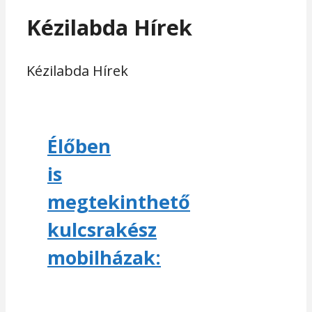
Kézilabda Hírek
Kézilabda Hírek
Élőben
is
megtekinthető
kulcsrakész
mobilházak: