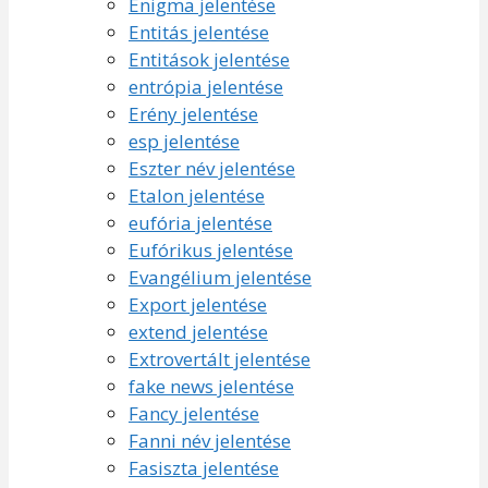
Enigma jelentése
Entitás jelentése
Entitások jelentése
entrópia jelentése
Erény jelentése
esp jelentése
Eszter név jelentése
Etalon jelentése
eufória jelentése
Eufórikus jelentése
Evangélium jelentése
Export jelentése
extend jelentése
Extrovertált jelentése
fake news jelentése
Fancy jelentése
Fanni név jelentése
Fasiszta jelentése