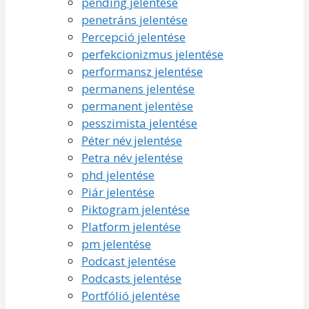
pending jelentése
penetráns jelentése
Percepció jelentése
perfekcionizmus jelentése
performansz jelentése
permanens jelentése
permanent jelentése
pesszimista jelentése
Péter név jelentése
Petra név jelentése
phd jelentése
Piár jelentése
Piktogram jelentése
Platform jelentése
pm jelentése
Podcast jelentése
Podcasts jelentése
Portfólió jelentése