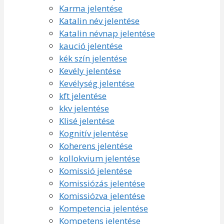
Karma jelentése
Katalin név jelentése
Katalin névnap jelentése
kaució jelentése
kék szín jelentése
Kevély jelentése
Kevélység jelentése
kft jelentése
kkv jelentése
Klisé jelentése
Kognitív jelentése
Koherens jelentése
kollokvium jelentése
Komissió jelentése
Komissiózás jelentése
Komissiózva jelentése
Kompetencia jelentése
Kompetens jelentése