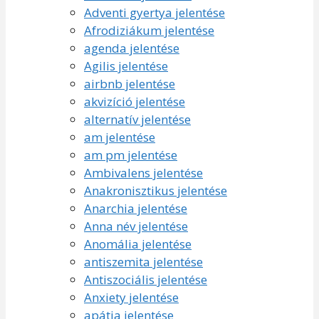
Adventi gyertya jelentése
Afrodiziákum jelentése
agenda jelentése
Agilis jelentése
airbnb jelentése
akvizíció jelentése
alternatív jelentése
am jelentése
am pm jelentése
Ambivalens jelentése
Anakronisztikus jelentése
Anarchia jelentése
Anna név jelentése
Anomália jelentése
antiszemita jelentése
Antiszociális jelentése
Anxiety jelentése
apátia jelentése