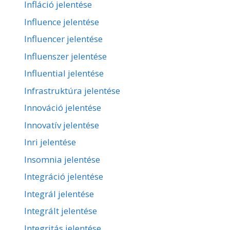
Infláció jelentése
Influence jelentése
Influencer jelentése
Influenszer jelentése
Influential jelentése
Infrastruktúra jelentése
Innováció jelentése
Innovatív jelentése
Inri jelentése
Insomnia jelentése
Integráció jelentése
Integrál jelentése
Integrált jelentése
Integritás jelentése