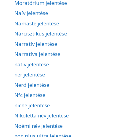
Moratórium jelentése
Naív jelentése
Namaste jelentése
Nárcisztikus jelentése
Narratív jelentése
Narratíva jelentése
natív jelentése
ner jelentése
Nerd jelentése
Nfc jelentése
niche jelentése
Nikoletta név jelentése
Noémi név jelentése
non plus ultra jelentése