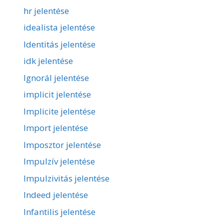
hr jelentése
idealista jelentése
Identitás jelentése
idk jelentése
Ignorál jelentése
implicit jelentése
Implicite jelentése
Import jelentése
Imposztor jelentése
Impulzív jelentése
Impulzivitás jelentése
Indeed jelentése
Infantilis jelentése