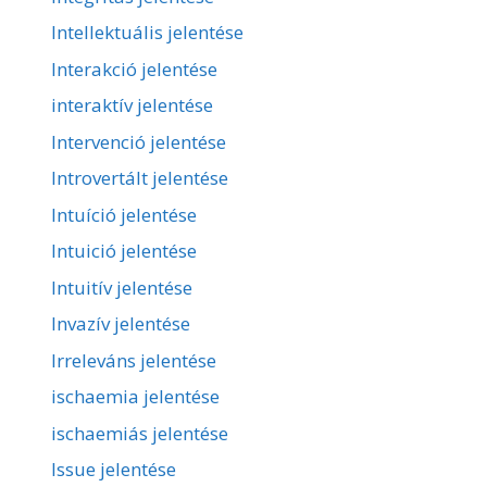
Intellektuális jelentése
Interakció jelentése
interaktív jelentése
Intervenció jelentése
Introvertált jelentése
Intuíció jelentése
Intuició jelentése
Intuitív jelentése
Invazív jelentése
Irreleváns jelentése
ischaemia jelentése
ischaemiás jelentése
Issue jelentése