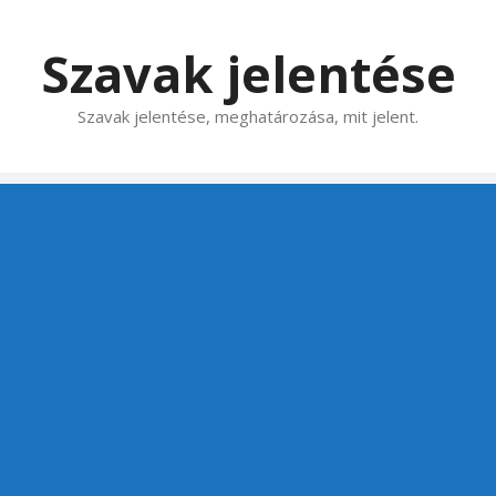
Kilépés
a
Szavak jelentése
tartalomba
Szavak jelentése, meghatározása, mit jelent.