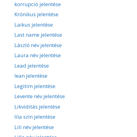
korrupció jelentése
Krónikus jelentése
Laikus jelentése
Last name jelentése
László név jelentése
Laura név jelentése
Lead jelentése
lean jelentése
Legitim jelentése
Levente név jelentése
Likviditás jelentése
lila szín jelentése
Lili név jelentése