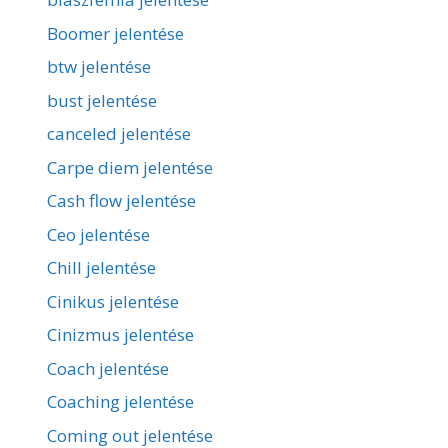
Boomer jelentése
btw jelentése
bust jelentése
canceled jelentése
Carpe diem jelentése
Cash flow jelentése
Ceo jelentése
Chill jelentése
Cinikus jelentése
Cinizmus jelentése
Coach jelentése
Coaching jelentése
Coming out jelentése