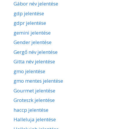
Gábor név jelentése
gdp jelentése
gdpr jelentése
gemini jelentése
Gender jelentése
Gergő név jelentése
Gitta név jelentése
gmo jelentése
gmo mentes jelentése
Gourmet jelentése
Groteszk jelentése
haccp jelentése
Halleluja jelentése