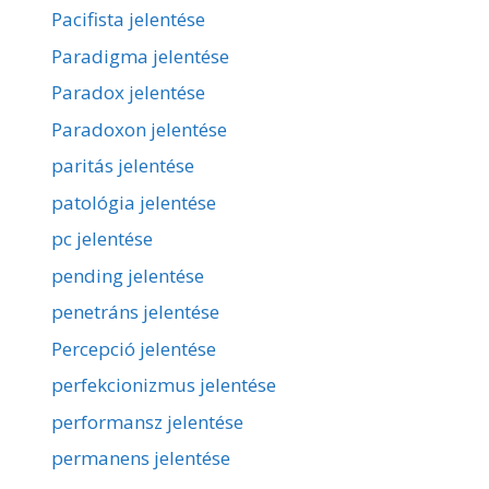
Pacifista jelentése
Paradigma jelentése
Paradox jelentése
Paradoxon jelentése
paritás jelentése
patológia jelentése
pc jelentése
pending jelentése
penetráns jelentése
Percepció jelentése
perfekcionizmus jelentése
performansz jelentése
permanens jelentése