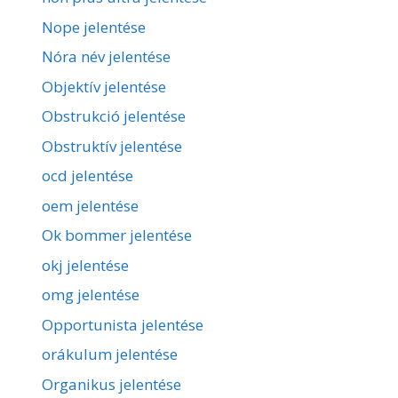
Nope jelentése
Nóra név jelentése
Objektív jelentése
Obstrukció jelentése
Obstruktív jelentése
ocd jelentése
oem jelentése
Ok bommer jelentése
okj jelentése
omg jelentése
Opportunista jelentése
orákulum jelentése
Organikus jelentése