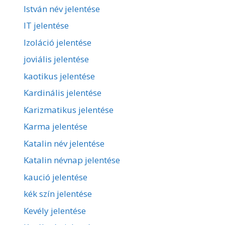
István név jelentése
IT jelentése
Izoláció jelentése
joviális jelentése
kaotikus jelentése
Kardinális jelentése
Karizmatikus jelentése
Karma jelentése
Katalin név jelentése
Katalin névnap jelentése
kaució jelentése
kék szín jelentése
Kevély jelentése