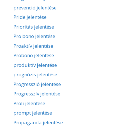
prevenció jelentése
Pride jelentése
Prioritás jelentése
Pro bono jelentése
Proaktív jelentése
Probono jelentése
produktív jelentése
prognózis jelentése
Progresszió jelentése
Progresszív jelentése
Proli jelentése
prompt jelentése
Propaganda jelentése