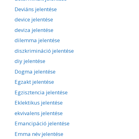
Deviáns jelentése
device jelentése
deviza jelentése
dilemma jelentése
diszkrimináció jelentése
diy jelentése
Dogma jelentése
Egzakt jelentése
Egzisztencia jelentése
Eklektikus jelentése
ekvivalens jelentése
Emancipáció jelentése
Emma név jelentése