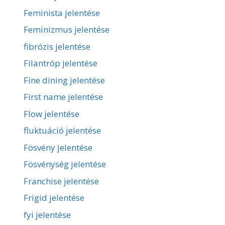
Feminista jelentése
Feminizmus jelentése
fibrózis jelentése
Filantróp jelentése
Fine dining jelentése
First name jelentése
Flow jelentése
fluktuáció jelentése
Fösvény jelentése
Fösvénység jelentése
Franchise jelentése
Frigid jelentése
fyi jelentése