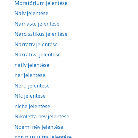
Moratórium jelentése
Naív jelentése
Namaste jelentése
Nárcisztikus jelentése
Narratív jelentése
Narratíva jelentése
natív jelentése
ner jelentése
Nerd jelentése
Nfc jelentése
niche jelentése
Nikoletta név jelentése
Noémi név jelentése
non plus ultra jelentése