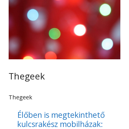
Thegeek
Thegeek
Élőben is megtekinthető
kulcsrakész mobilházak: