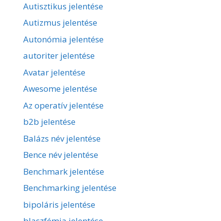
Autisztikus jelentése
Autizmus jelentése
Autonómia jelentése
autoriter jelentése
Avatar jelentése
Awesome jelentése
Az operatív jelentése
b2b jelentése
Balázs név jelentése
Bence név jelentése
Benchmark jelentése
Benchmarking jelentése
bipoláris jelentése
blaszfémia jelentése