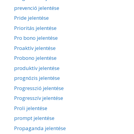
prevenció jelentése
Pride jelentése
Prioritás jelentése
Pro bono jelentése
Proaktív jelentése
Probono jelentése
produktív jelentése
prognózis jelentése
Progresszió jelentése
Progresszív jelentése
Proli jelentése
prompt jelentése
Propaganda jelentése