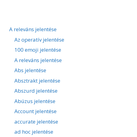
A releváns jelentése
Az operatív jelentése
100 emoji jelentése
A releváns jelentése
Abs jelentése
Absztrakt jelentése
Abszurd jelentése
Abúzus jelentése
Account jelentése
accurate jelentése
ad hoc jelentése