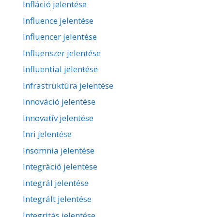
Infláció jelentése
Influence jelentése
Influencer jelentése
Influenszer jelentése
Influential jelentése
Infrastruktúra jelentése
Innováció jelentése
Innovatív jelentése
Inri jelentése
Insomnia jelentése
Integráció jelentése
Integrál jelentése
Integrált jelentése
Integritás jelentése