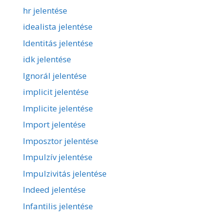
hr jelentése
idealista jelentése
Identitás jelentése
idk jelentése
Ignorál jelentése
implicit jelentése
Implicite jelentése
Import jelentése
Imposztor jelentése
Impulzív jelentése
Impulzivitás jelentése
Indeed jelentése
Infantilis jelentése