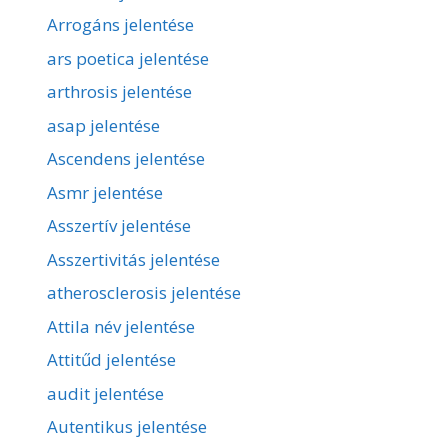
Arrogáns jelentése
ars poetica jelentése
arthrosis jelentése
asap jelentése
Ascendens jelentése
Asmr jelentése
Asszertív jelentése
Asszertivitás jelentése
atherosclerosis jelentése
Attila név jelentése
Attitűd jelentése
audit jelentése
Autentikus jelentése