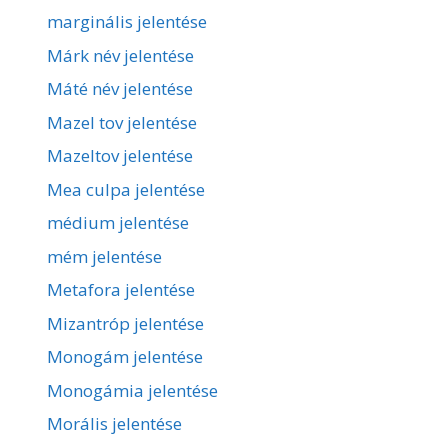
marginális jelentése
Márk név jelentése
Máté név jelentése
Mazel tov jelentése
Mazeltov jelentése
Mea culpa jelentése
médium jelentése
mém jelentése
Metafora jelentése
Mizantróp jelentése
Monogám jelentése
Monogámia jelentése
Morális jelentése