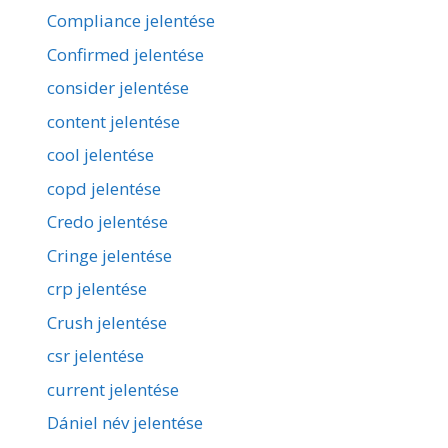
Compliance jelentése
Confirmed jelentése
consider jelentése
content jelentése
cool jelentése
copd jelentése
Credo jelentése
Cringe jelentése
crp jelentése
Crush jelentése
csr jelentése
current jelentése
Dániel név jelentése