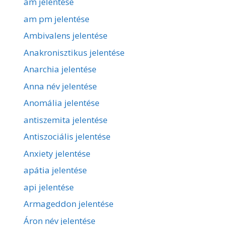
am jelentése
am pm jelentése
Ambivalens jelentése
Anakronisztikus jelentése
Anarchia jelentése
Anna név jelentése
Anomália jelentése
antiszemita jelentése
Antiszociális jelentése
Anxiety jelentése
apátia jelentése
api jelentése
Armageddon jelentése
Áron név jelentése