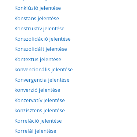
Konklúzió jelentése
Konstans jelentése
Konstruktív jelentése
Konszolidáció jelentése
Konszolidált jelentése
Kontextus jelentése
konvencionális jelentése
Konvergencia jelentése
konverzió jelentése
Konzervatív jelentése
konzisztens jelentése
Korreláció jelentése
Korrelál jelentése