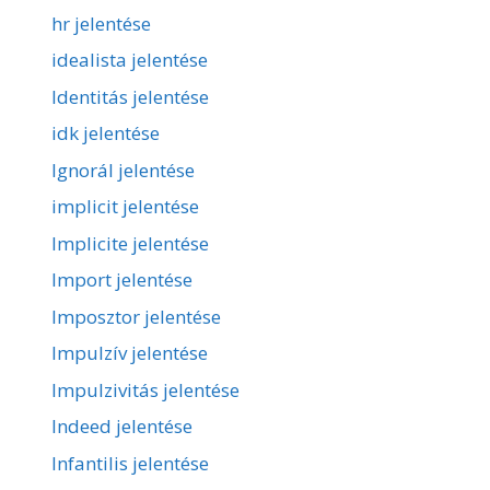
hr jelentése
idealista jelentése
Identitás jelentése
idk jelentése
Ignorál jelentése
implicit jelentése
Implicite jelentése
Import jelentése
Imposztor jelentése
Impulzív jelentése
Impulzivitás jelentése
Indeed jelentése
Infantilis jelentése