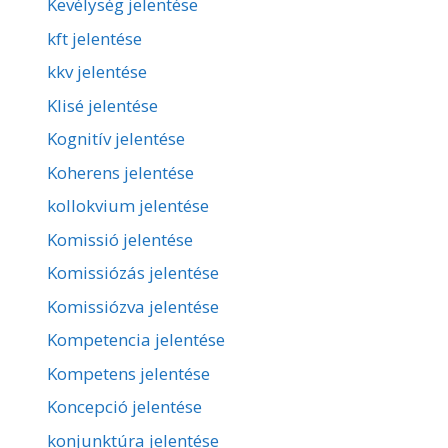
Kevélység jelentése
kft jelentése
kkv jelentése
Klisé jelentése
Kognitív jelentése
Koherens jelentése
kollokvium jelentése
Komissió jelentése
Komissiózás jelentése
Komissiózva jelentése
Kompetencia jelentése
Kompetens jelentése
Koncepció jelentése
konjunktúra jelentése