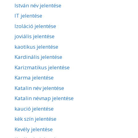
István név jelentése
IT jelentése
Izoláció jelentése
joviális jelentése
kaotikus jelentése
Kardinális jelentése
Karizmatikus jelentése
Karma jelentése
Katalin név jelentése
Katalin névnap jelentése
kaució jelentése
kék szín jelentése
Kevély jelentése