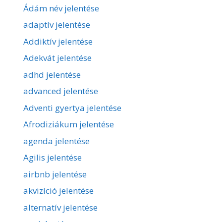
Ádám név jelentése
adaptív jelentése
Addiktív jelentése
Adekvát jelentése
adhd jelentése
advanced jelentése
Adventi gyertya jelentése
Afrodiziákum jelentése
agenda jelentése
Agilis jelentése
airbnb jelentése
akvizíció jelentése
alternatív jelentése