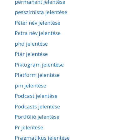
permanent jelentése
pesszimista jelentése
Péter név jelentése
Petra név jelentése
phd jelentése
Piár jelentése
Piktogram jelentése
Platform jelentése
pm jelentése
Podcast jelentése
Podcasts jelentése
Portfólió jelentése
Pr jelentése
Pragmatikus jelentése