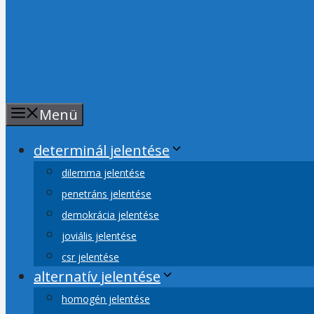
Menü
determinál jelentése
dilemma jelentése
penetráns jelentése
demokrácia jelentése
joviális jelentése
csr jelentése
alternatív jelentése
homogén jelentése