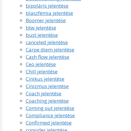
bipoláris jelentése
blaszfémia jelentése
Boomer jelentése
btw jelentése
bust jelentése
canceled jelentése
Carpe diem jelentése
Cash flow jelentése
Ceo jelentése
Chill jelentése
Cinikus jelentése
Cinizmus jelentése
Coach jelentése
Coaching jelentése
Coming out jelentése
Compliance jelentése
Confirmed jelentése
consider jelentése