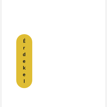
É
r
d
e
k
e
l