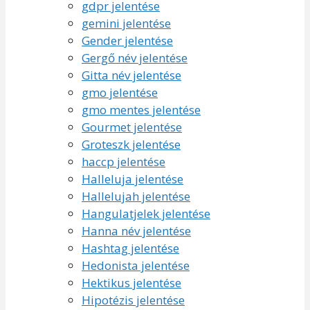
gdpr jelentése
gemini jelentése
Gender jelentése
Gergő név jelentése
Gitta név jelentése
gmo jelentése
gmo mentes jelentése
Gourmet jelentése
Groteszk jelentése
haccp jelentése
Halleluja jelentése
Hallelujah jelentése
Hangulatjelek jelentése
Hanna név jelentése
Hashtag jelentése
Hedonista jelentése
Hektikus jelentése
Hipotézis jelentése