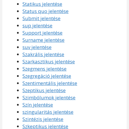
Statikus jelentése
Status quo jelentése
Submit jelentése
sup jelentése
Support jelentése
Surname jelentése
suv jelentése
Szakrális jelentése
Szarkasztikus jelentése
Szegmens jelentése
Szegregáció jelentése
Szentimentális jelentése
Szeptikus jelentése
Szimbólumok jelentése
Szín jelentése
szingularitás jelentése
Szintézis jelentése
Szkeptikus jelentése