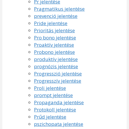
Pr jelentése
Pragmatikus jelentése
prevenció jelentése
Pride jelentése
Prioritás jelentése
Pro bono jelentése
Proaktív jelentése
Probono jelentése
produktív jelentése
prognózis jelentése
Progresszió jelentése
Progresszív jelentése
Proli jelentése
prompt jelentése
Propaganda jelentése
Protokoll jelentése
Prűd jelentése
pszichopata jelentése