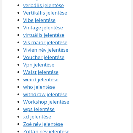
verbális jelentése
Vertikális jelentése
Vibe jelentése
Vintage jelentése
virtuális jelentése
Vis maior jelentése
Vivien név jelentése
Voucher jelentése
Vpn jelentése
Waist jelentése
weird jelentése
who jelentése
withdraw jelentése
Workshop jelentése
wps jelentése
xd jelentése
Zoé név jelentése
Zoltán név jelentése