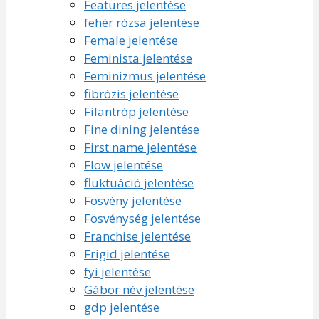
Features jelentése
fehér rózsa jelentése
Female jelentése
Feminista jelentése
Feminizmus jelentése
fibrózis jelentése
Filantróp jelentése
Fine dining jelentése
First name jelentése
Flow jelentése
fluktuáció jelentése
Fösvény jelentése
Fösvénység jelentése
Franchise jelentése
Frigid jelentése
fyi jelentése
Gábor név jelentése
gdp jelentése