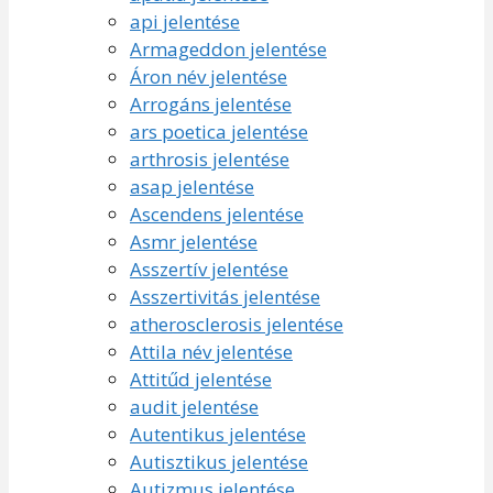
api jelentése
Armageddon jelentése
Áron név jelentése
Arrogáns jelentése
ars poetica jelentése
arthrosis jelentése
asap jelentése
Ascendens jelentése
Asmr jelentése
Asszertív jelentése
Asszertivitás jelentése
atherosclerosis jelentése
Attila név jelentése
Attitűd jelentése
audit jelentése
Autentikus jelentése
Autisztikus jelentése
Autizmus jelentése