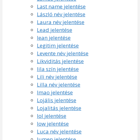
Last name jelentése
László név jelentése
Laura név jelentése
Lead jelentése
lean jelentése
Legitim jelentése
Levente név jelentése
Likviditás jelentése
lila szín jelentése
Lili név jelentése
Lilla név jelentése
lmao jelentése
Lojális jelentése
Lojalitás jelentése
lol jelentése
low jelentése
Luca név jelentése
lumen jelentése