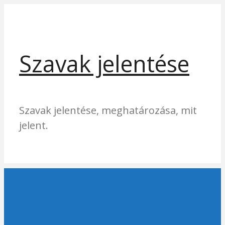
Kilépés
a
tartalomba
Szavak jelentése
Szavak jelentése, meghatározása, mit
jelent.