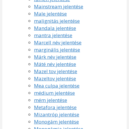
Mainstream jelentése
Male jelentése
malignitás jelentése
Mandala jelentése
mantra jelentése
Marcell név jelentése
marginális jelentése
Márk név jelentése
Máté név jelentése
Mazel tov jelentése
Mazeltov jelentése
Mea culpa jelentése
médium jelentése
mém jelentése
Metafora jelentése
Mizantróp jelentése
Monogám jelentése
Monogámia jelentése