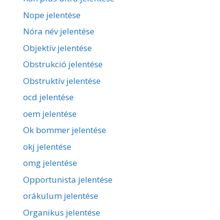
Nope jelentése
Nóra név jelentése
Objektív jelentése
Obstrukció jelentése
Obstruktív jelentése
ocd jelentése
oem jelentése
Ok bommer jelentése
okj jelentése
omg jelentése
Opportunista jelentése
orákulum jelentése
Organikus jelentése