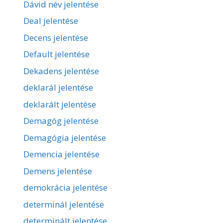
Dávid név jelentése
Deal jelentése
Decens jelentése
Default jelentése
Dekadens jelentése
deklarál jelentése
deklarált jelentése
Demagóg jelentése
Demagógia jelentése
Demencia jelentése
Demens jelentése
demokrácia jelentése
determinál jelentése
determinált jelentése