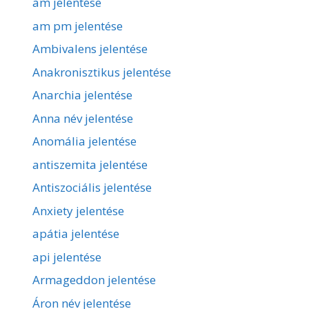
am jelentése
am pm jelentése
Ambivalens jelentése
Anakronisztikus jelentése
Anarchia jelentése
Anna név jelentése
Anomália jelentése
antiszemita jelentése
Antiszociális jelentése
Anxiety jelentése
apátia jelentése
api jelentése
Armageddon jelentése
Áron név jelentése