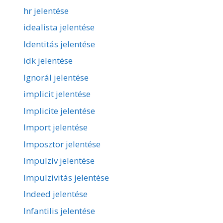
hr jelentése
idealista jelentése
Identitás jelentése
idk jelentése
Ignorál jelentése
implicit jelentése
Implicite jelentése
Import jelentése
Imposztor jelentése
Impulzív jelentése
Impulzivitás jelentése
Indeed jelentése
Infantilis jelentése