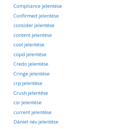
Compliance jelentése
Confirmed jelentése
consider jelentése
content jelentése
cool jelentése
copd jelentése
Credo jelentése
Cringe jelentése
crp jelentése
Crush jelentése
csr jelentése
current jelentése
Dániel név jelentése