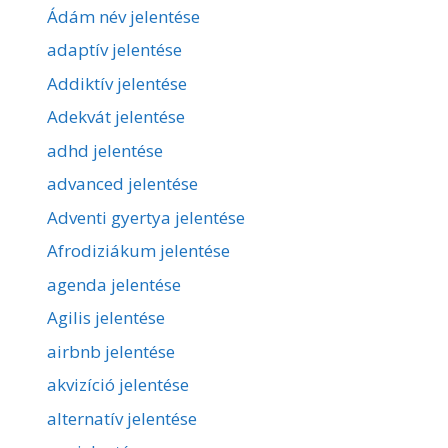
Ádám név jelentése
adaptív jelentése
Addiktív jelentése
Adekvát jelentése
adhd jelentése
advanced jelentése
Adventi gyertya jelentése
Afrodiziákum jelentése
agenda jelentése
Agilis jelentése
airbnb jelentése
akvizíció jelentése
alternatív jelentése