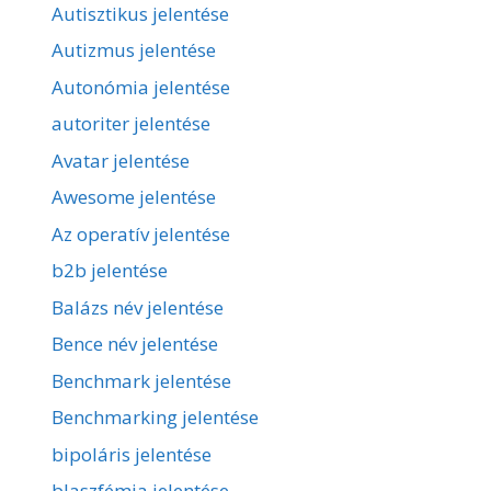
Autisztikus jelentése
Autizmus jelentése
Autonómia jelentése
autoriter jelentése
Avatar jelentése
Awesome jelentése
Az operatív jelentése
b2b jelentése
Balázs név jelentése
Bence név jelentése
Benchmark jelentése
Benchmarking jelentése
bipoláris jelentése
blaszfémia jelentése