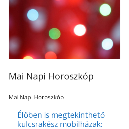
Mai Napi Horoszkóp
Mai Napi Horoszkóp
Élőben is megtekinthető
kulcsrakész mobilházak: