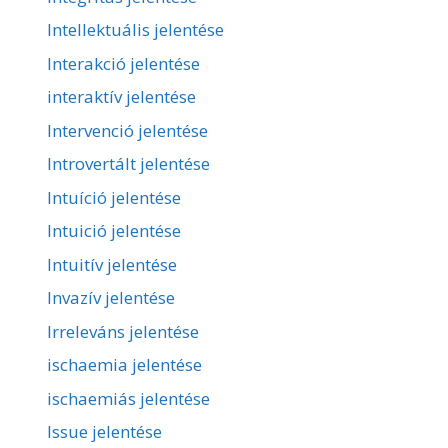
Intellektuális jelentése
Interakció jelentése
interaktív jelentése
Intervenció jelentése
Introvertált jelentése
Intuíció jelentése
Intuició jelentése
Intuitív jelentése
Invazív jelentése
Irreleváns jelentése
ischaemia jelentése
ischaemiás jelentése
Issue jelentése