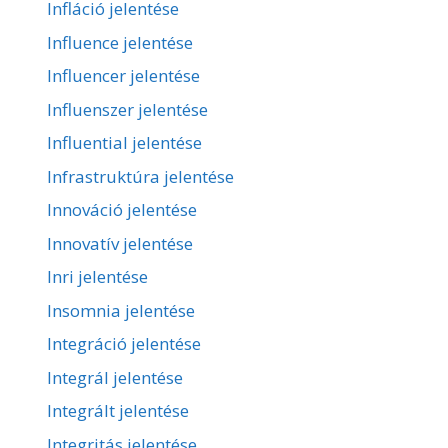
Infláció jelentése
Influence jelentése
Influencer jelentése
Influenszer jelentése
Influential jelentése
Infrastruktúra jelentése
Innováció jelentése
Innovatív jelentése
Inri jelentése
Insomnia jelentése
Integráció jelentése
Integrál jelentése
Integrált jelentése
Integritás jelentése