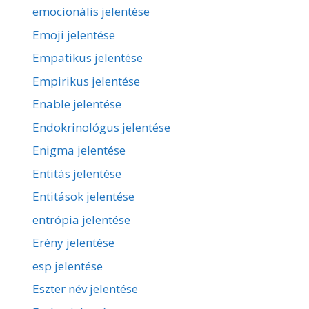
emocionális jelentése
Emoji jelentése
Empatikus jelentése
Empirikus jelentése
Enable jelentése
Endokrinológus jelentése
Enigma jelentése
Entitás jelentése
Entitások jelentése
entrópia jelentése
Erény jelentése
esp jelentése
Eszter név jelentése