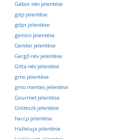
Gábor név jelentése
gdp jelentése
gdpr jelentése
gemini jelentése
Gender jelentése
Gergő név jelentése
Gitta név jelentése
gmo jelentése
gmo mentes jelentése
Gourmet jelentése
Groteszk jelentése
haccp jelentése
Halleluja jelentése