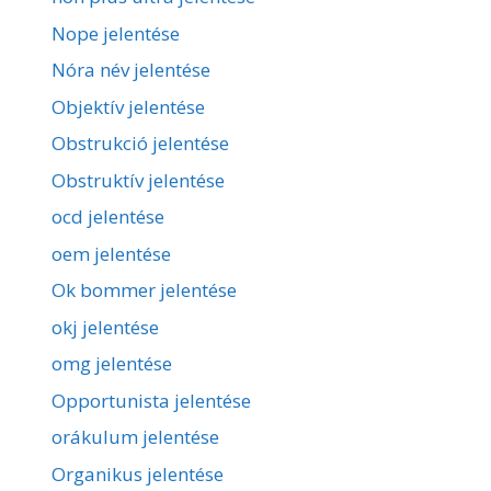
Nope jelentése
Nóra név jelentése
Objektív jelentése
Obstrukció jelentése
Obstruktív jelentése
ocd jelentése
oem jelentése
Ok bommer jelentése
okj jelentése
omg jelentése
Opportunista jelentése
orákulum jelentése
Organikus jelentése