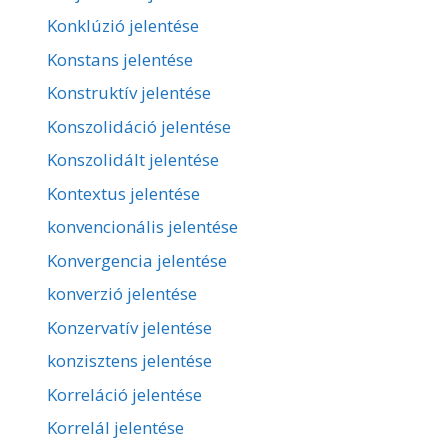
Konklúzió jelentése
Konstans jelentése
Konstruktív jelentése
Konszolidáció jelentése
Konszolidált jelentése
Kontextus jelentése
konvencionális jelentése
Konvergencia jelentése
konverzió jelentése
Konzervatív jelentése
konzisztens jelentése
Korreláció jelentése
Korrelál jelentése