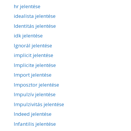
hr jelentése
idealista jelentése
Identitás jelentése
idk jelentése
Ignorál jelentése
implicit jelentése
Implicite jelentése
Import jelentése
Imposztor jelentése
Impulzív jelentése
Impulzivitás jelentése
Indeed jelentése
Infantilis jelentése