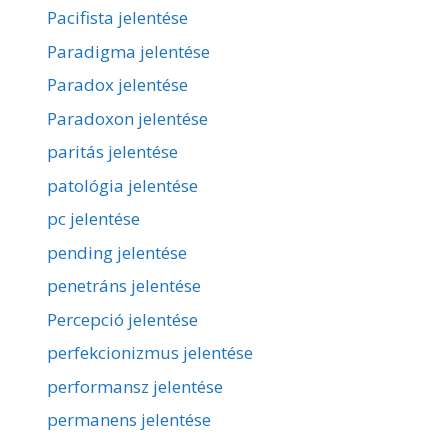
Pacifista jelentése
Paradigma jelentése
Paradox jelentése
Paradoxon jelentése
paritás jelentése
patológia jelentése
pc jelentése
pending jelentése
penetráns jelentése
Percepció jelentése
perfekcionizmus jelentése
performansz jelentése
permanens jelentése