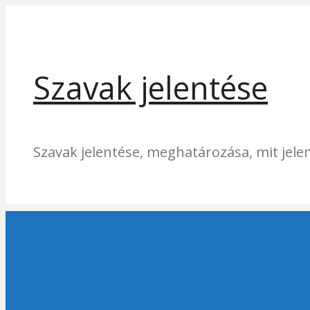
Kilépés
a
tartalomba
Szavak jelentése
Szavak jelentése, meghatározása, mit jelen