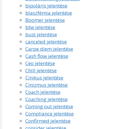
bipoláris jelentése
blaszfémia jelentése
Boomer jelentése
btw jelentése
bust jelentése
canceled jelentése
Carpe diem jelentése
Cash flow jelentése
Ceo jelentése
Chill jelentése
Cinikus jelentése
Cinizmus jelentése
Coach jelentése
Coaching jelentése
Coming out jelentése
Compliance jelentése
Confirmed jelentése
consider jelentése