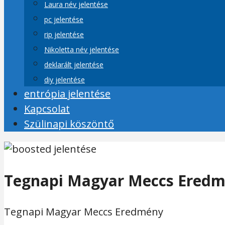
Laura név jelentése
pc jelentése
rip jelentése
Nikoletta név jelentése
deklarált jelentése
diy jelentése
entrópia jelentése
Kapcsolat
Szülinapi köszöntő
Tegnapi Magyar Meccs Ered
Tegnapi Magyar Meccs Eredmény