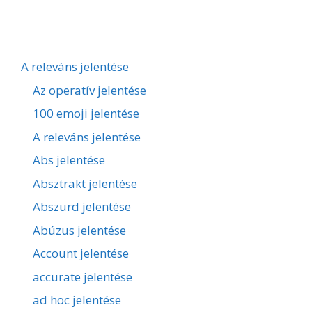
A releváns jelentése
Az operatív jelentése
100 emoji jelentése
A releváns jelentése
Abs jelentése
Absztrakt jelentése
Abszurd jelentése
Abúzus jelentése
Account jelentése
accurate jelentése
ad hoc jelentése