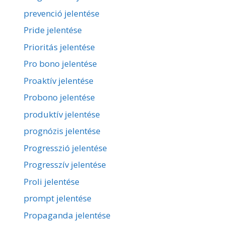
prevenció jelentése
Pride jelentése
Prioritás jelentése
Pro bono jelentése
Proaktív jelentése
Probono jelentése
produktív jelentése
prognózis jelentése
Progresszió jelentése
Progresszív jelentése
Proli jelentése
prompt jelentése
Propaganda jelentése