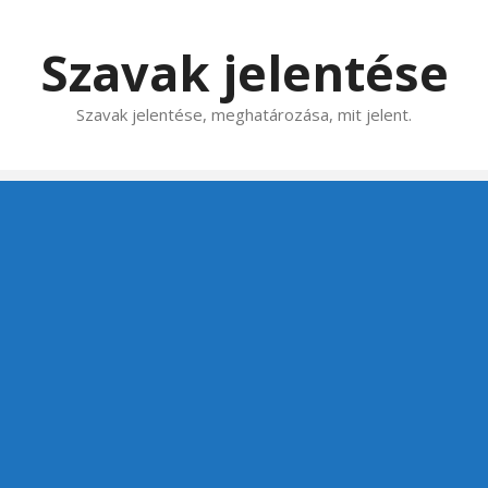
Kilépés
a
Szavak jelentése
tartalomba
Szavak jelentése, meghatározása, mit jelent.