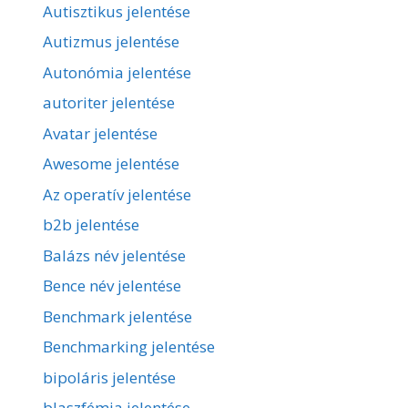
Autisztikus jelentése
Autizmus jelentése
Autonómia jelentése
autoriter jelentése
Avatar jelentése
Awesome jelentése
Az operatív jelentése
b2b jelentése
Balázs név jelentése
Bence név jelentése
Benchmark jelentése
Benchmarking jelentése
bipoláris jelentése
blaszfémia jelentése