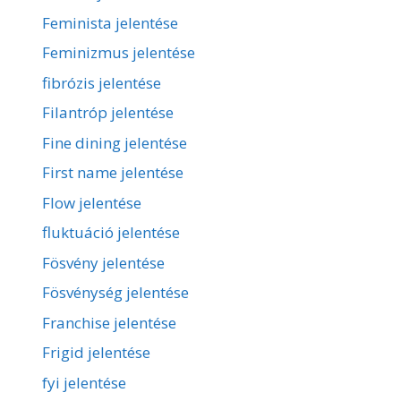
Feminista jelentése
Feminizmus jelentése
fibrózis jelentése
Filantróp jelentése
Fine dining jelentése
First name jelentése
Flow jelentése
fluktuáció jelentése
Fösvény jelentése
Fösvénység jelentése
Franchise jelentése
Frigid jelentése
fyi jelentése