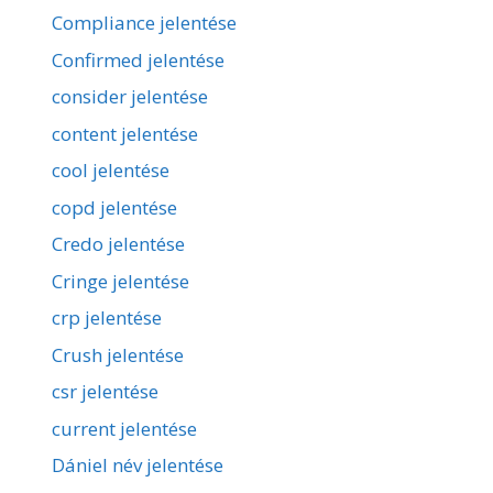
Compliance jelentése
Confirmed jelentése
consider jelentése
content jelentése
cool jelentése
copd jelentése
Credo jelentése
Cringe jelentése
crp jelentése
Crush jelentése
csr jelentése
current jelentése
Dániel név jelentése