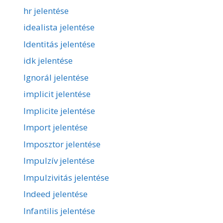
hr jelentése
idealista jelentése
Identitás jelentése
idk jelentése
Ignorál jelentése
implicit jelentése
Implicite jelentése
Import jelentése
Imposztor jelentése
Impulzív jelentése
Impulzivitás jelentése
Indeed jelentése
Infantilis jelentése