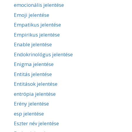
emocionális jelentése
Emoji jelentése
Empatikus jelentése
Empirikus jelentése
Enable jelentése
Endokrinológus jelentése
Enigma jelentése
Entitás jelentése
Entitások jelentése
entrópia jelentése
Erény jelentése
esp jelentése
Eszter név jelentése