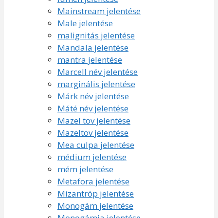
Mainstream jelentése
Male jelentése
malignitás jelentése
Mandala jelentése
mantra jelentése
Marcell név jelentése
marginális jelentése
Márk név jelentése
Máté név jelentése
Mazel tov jelentése
Mazeltov jelentése
Mea culpa jelentése
médium jelentése
mém jelentése
Metafora jelentése
Mizantróp jelentése
Monogám jelentése
Monogámia jelentése