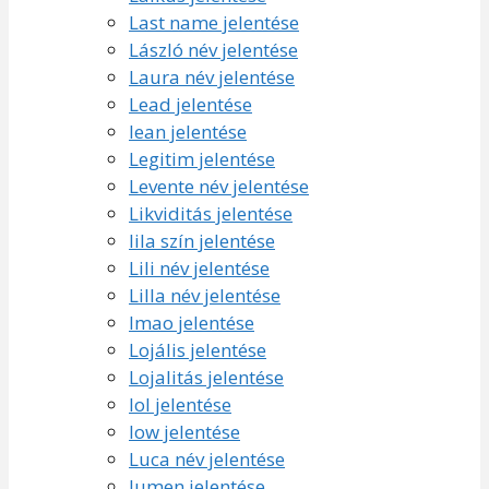
Last name jelentése
László név jelentése
Laura név jelentése
Lead jelentése
lean jelentése
Legitim jelentése
Levente név jelentése
Likviditás jelentése
lila szín jelentése
Lili név jelentése
Lilla név jelentése
lmao jelentése
Lojális jelentése
Lojalitás jelentése
lol jelentése
low jelentése
Luca név jelentése
lumen jelentése