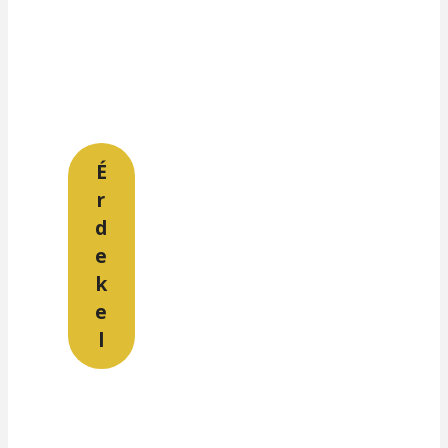
É
r
d
e
k
e
l