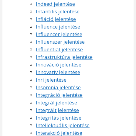
Indeed jelentése
Infantilis jelentése
Infláció jelentése
Influence jelentése
Influencer jelentése
Influenszer jelentése
Influential jelentése
Infrastruktúra jelentése
Innováció jelentése
Innovatív jelentése
Inri jelentése
Insomnia jelentése
Integráció jelentése
Integrál jelentése
Integrált jelentése
Integritás jelentése
Intellektuális jelentése
Interakció jelentése