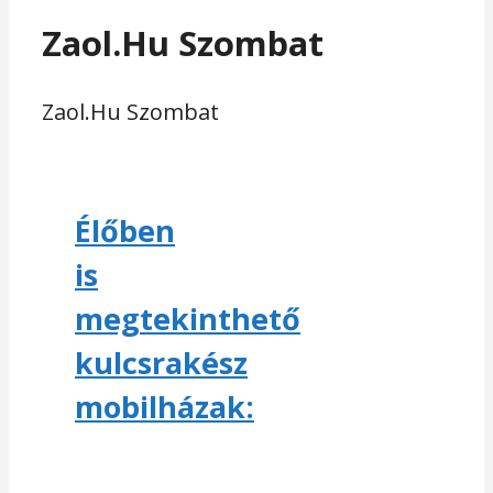
Zaol.Hu Szombat
Zaol.Hu Szombat
Élőben
is
megtekinthető
kulcsrakész
mobilházak: