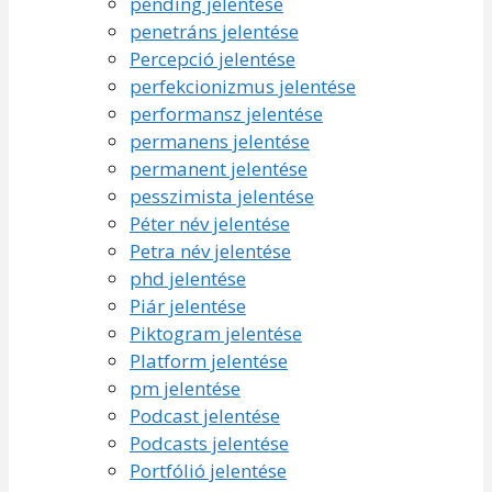
pending jelentése
penetráns jelentése
Percepció jelentése
perfekcionizmus jelentése
performansz jelentése
permanens jelentése
permanent jelentése
pesszimista jelentése
Péter név jelentése
Petra név jelentése
phd jelentése
Piár jelentése
Piktogram jelentése
Platform jelentése
pm jelentése
Podcast jelentése
Podcasts jelentése
Portfólió jelentése