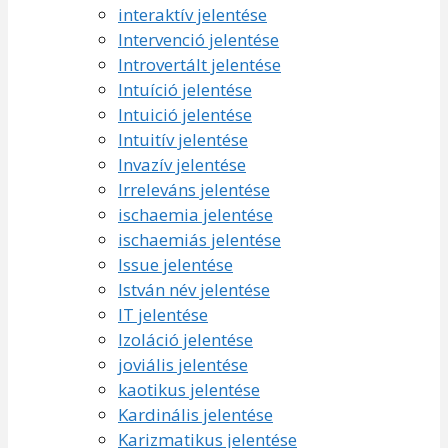
interaktív jelentése
Intervenció jelentése
Introvertált jelentése
Intuíció jelentése
Intuició jelentése
Intuitív jelentése
Invazív jelentése
Irreleváns jelentése
ischaemia jelentése
ischaemiás jelentése
Issue jelentése
István név jelentése
IT jelentése
Izoláció jelentése
joviális jelentése
kaotikus jelentése
Kardinális jelentése
Karizmatikus jelentése