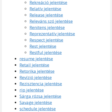
Rekreáció jelentése
Relatív jelentése
Release jelentése
Releváns szó jelentése
Renitens jelentése
Reprezentatív jelentése
Respect jelentése
Rest jelentése
Restful jelentése
resume jelentése
Retail jelentése
Retorika jelentése
Revízió jelentése
Rezisztencia jelentése
rip jelentése
Sárga rózsa jelentése
Savage jelentése
schedule jelentése