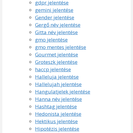
gdpr jelentése
gemini jelentése
Gender jelentése
Gergő név jelentése
Gitta név jelentése
gmo jelentése
gmo mentes jelentése
Gourmet jelentése
Groteszk jelentése
haccp jelentése
Halleluja jelentése
Hallelujah jelentése
Hangulatjelek jelentése
Hanna név jelentése
Hashtag jelentése
Hedonista jelentése
Hektikus jelentése
Hipotézis jelentése