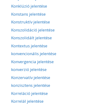
Konklúzió jelentése
Konstans jelentése
Konstruktív jelentése
Konszolidáció jelentése
Konszolidált jelentése
Kontextus jelentése
konvencionális jelentése
Konvergencia jelentése
konverzió jelentése
Konzervatív jelentése
konzisztens jelentése
Korreláció jelentése
Korrelál jelentése