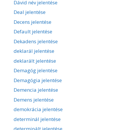
Dávid név jelentése
Deal jelentése
Decens jelentése
Default jelentése
Dekadens jelentése
deklarál jelentése
deklarált jelentése
Demagóg jelentése
Demagógia jelentése
Demencia jelentése
Demens jelentése
demokrácia jelentése
determinál jelentése
determinált jelentése