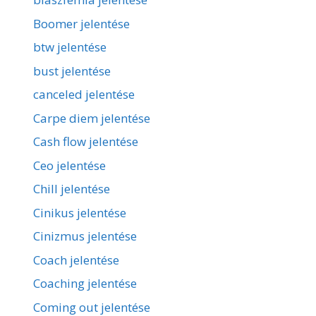
Boomer jelentése
btw jelentése
bust jelentése
canceled jelentése
Carpe diem jelentése
Cash flow jelentése
Ceo jelentése
Chill jelentése
Cinikus jelentése
Cinizmus jelentése
Coach jelentése
Coaching jelentése
Coming out jelentése