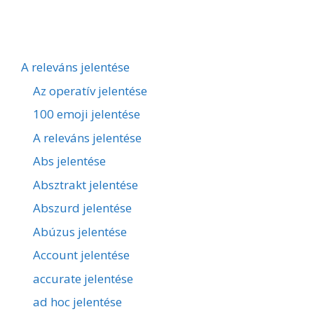
A releváns jelentése
Az operatív jelentése
100 emoji jelentése
A releváns jelentése
Abs jelentése
Absztrakt jelentése
Abszurd jelentése
Abúzus jelentése
Account jelentése
accurate jelentése
ad hoc jelentése