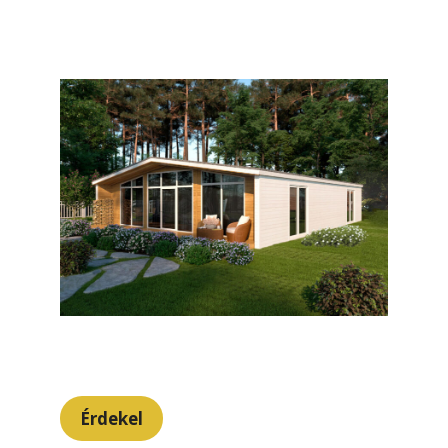
Érdekel