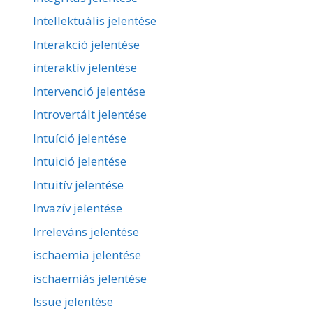
Intellektuális jelentése
Interakció jelentése
interaktív jelentése
Intervenció jelentése
Introvertált jelentése
Intuíció jelentése
Intuició jelentése
Intuitív jelentése
Invazív jelentése
Irreleváns jelentése
ischaemia jelentése
ischaemiás jelentése
Issue jelentése