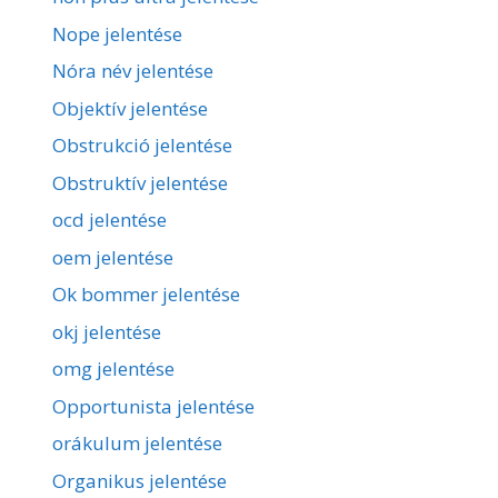
Nope jelentése
Nóra név jelentése
Objektív jelentése
Obstrukció jelentése
Obstruktív jelentése
ocd jelentése
oem jelentése
Ok bommer jelentése
okj jelentése
omg jelentése
Opportunista jelentése
orákulum jelentése
Organikus jelentése