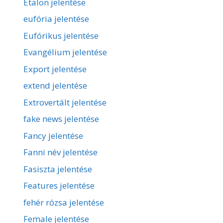
Etalon jelentése
eufória jelentése
Eufórikus jelentése
Evangélium jelentése
Export jelentése
extend jelentése
Extrovertált jelentése
fake news jelentése
Fancy jelentése
Fanni név jelentése
Fasiszta jelentése
Features jelentése
fehér rózsa jelentése
Female jelentése