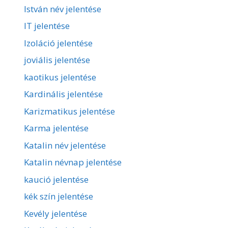
István név jelentése
IT jelentése
Izoláció jelentése
joviális jelentése
kaotikus jelentése
Kardinális jelentése
Karizmatikus jelentése
Karma jelentése
Katalin név jelentése
Katalin névnap jelentése
kaució jelentése
kék szín jelentése
Kevély jelentése